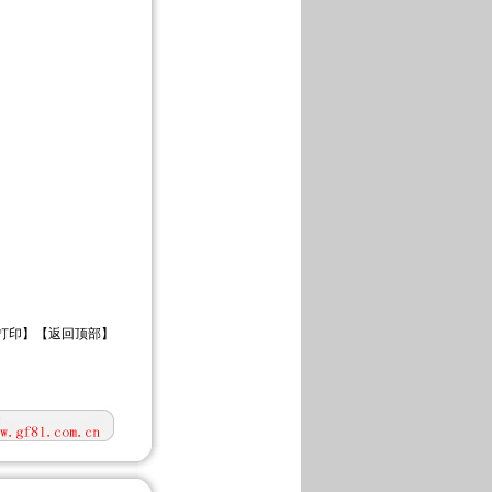
打印
】【
返回顶部
】