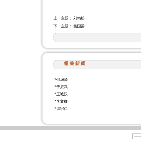
上一主题：
刘精松
下一主题：
杨国梁
*
邵华泽
*
于振武
*
王诚汉
*
李文卿
*
温宗仁