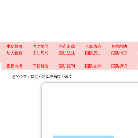
本站首页
国防要闻
热点追踪
台海局势
各国国防
加入收藏
国防思想
国防法规
国防历史
国防地理
视频点播
问题解答
国防报刊
国防文学
国防标识
您的位置：
首页
>>
将军书画院
>>
本文