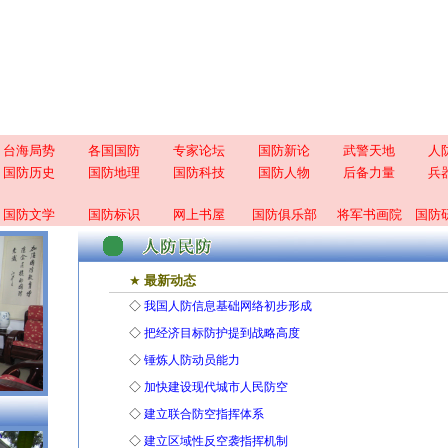
台海局势
各国国防
专家论坛
国防新论
武警天地
人
国防历史
国防地理
国防科技
国防人物
后备力量
兵
国防文学
国防标识
网上书屋
国防俱乐部
将军书画院
国防
★
最新动态
◇
我国人防信息基础网络初步形成
◇
把经济目标防护提到战略高度
◇
锤炼人防动员能力
◇
加快建设现代城市人民防空
◇
建立联合防空指挥体系
◇
建立区域性反空袭指挥机制