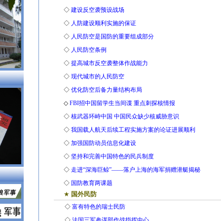
◇
建设反空袭预设战场
◇
人防建设顺利实施的保证
◇
人民防空是国防的重要组成部分
◇
人民防空条例
◇
提高城市反空袭整体作战能力
◇
现代城市的人民防空
◇
优化防空后备力量结构布局
◇
FBI招中国留学生当间谍 重点刺探核情报
◇
核武器环峙中国 中国民众缺少核威胁意识
◇
我国载人航天后续工程实施方案的论证进展顺利
◇
加强国防动员信息化建设
◇
坚持和完善中国特色的民兵制度
◇
走进“深海巨鲸”——落户上海的海军捐赠潜艇揭秘
◇
国防教育两课题
★
国外民防
◇
富有特色的瑞士民防
◇
法国三军参谋部作战指挥中心