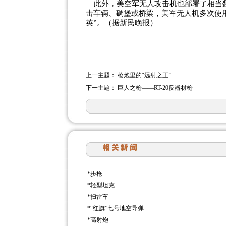
此外，美空军无人攻击机也部署了相当数量
击车辆、碉堡或桥梁，美军无人机多次使用
英”。（据新民晚报）
上一主题：
枪炮里的“远射之王”
下一主题：
巨人之枪——RT-20反器材枪
*
步枪
*
轻型坦克
*
扫雷车
*
“红旗”七号地空导弹
*
高射炮