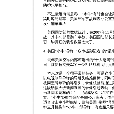
常由外层陶瓷防护层以及内层多层聚酸胺
防护水平相当。
不过最近有消息称，“水牛”有时也会让
梁时容易翻车。美国陆军事故调查办公室
发生翻车事故。
美国国防部的数据统计，在2007年11月到
故，其中40起是翻车事故。美国国防部长
它，毕竟它的装备数量太大了。
4 美国“小牛”导弹 “客串摄影记者”的“最
去年美国空军内部评选出的“十大趣闻”中
日，驻伊拉克美军的一位F-16战机飞行
本来这是一个很平常的任务，可是这小子
以电视制导导弹的导引头瞄准目标，同时
枚同型号导弹的导引头，录像机就能通过
这段酷似火线新闻直播的录像引起轰动，
当新闻采访车的！” 完成这次“采访”任
族。“小牛”D型导弹配备60公斤弹头，适
适合攻击中小型舰艇，目前美国“拳师”号
种直升机携带“小牛”F型导弹，海盗船只