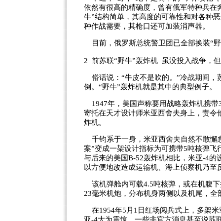
依然有很高的精确度，曾有俄军特种兵在奔
牛”结构简单，其高度的可靠性和对各种
种作战需要，其枪口还可加装消声器。
目前，俄罗斯总统警卫团已全部换装“野
2 前苏联“野牛”轰炸机 虽没投入战争，
俗话说：“牛皮不是吹的。”冷战期间，苏
倒。“野牛”轰炸机就是其中的典型例子。
1947年，美国声称要用战略轰炸机携带
寄托在天才设计师米亚西舍夫身上，责令
炸机。
千钧系于一身，米亚西舍夫自然不敢懈怠
案”变成一架设计指标为可携带5吨核弹飞行1
与后来的美国B-52轰炸机相比，米亚-
以方便地改造成运输机、海上侦察机乃至
该机弹舱内可载4.5吨核弹，或在机腹下挂一
23毫米机炮，分布机身两侧以及机尾，全
在1954年5月1日红场阅兵式上，多架
亚-4大为震惊，一些非官方消息甚至说苏联