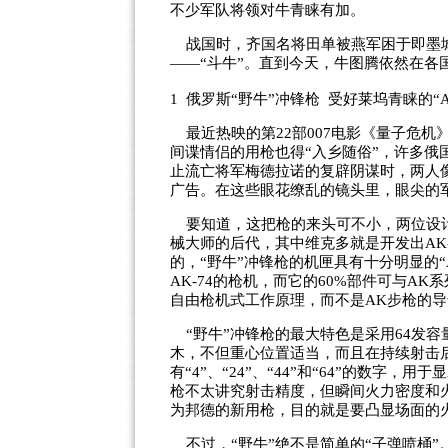
不少军队将领对牛青睐有加。
战国时，齐国名将田单被燕军困于即墨城
——“斗牛”。直到今天，牛图腾依然在各
1 俄罗斯“野牛”冲锋枪 受好莱坞青睐的“
最近热映的第22部007电影《量子危机
间谍情侣的用枪也得“入乡随俗”，许多俄
止流亡将军梅德拉诺的复辟阴谋时，两人
广告。在这些眼花缭乱的镜头里，眼尖的军事
要知道，这把枪的来头可不小，两位设计
械大师的后代，其中维克多就是开发出AK-
的，“野牛”冲锋枪的机匣具有十分明显的“
AK-74的枪机，而它的60%部件可与A
自由枪机式工作原理，而不是AK步枪的
“野牛”冲锋枪的最大特色是采用64发
木，不但重心位置适当，而且在持续射击
有“4”、“24”、“44”和“64”的数
枪不太讲究射击精度，但瞬间火力密度和
为邦德的新用枪，目的就是要凸显场面的
不过，“野牛”绝不是简单的“子弹喷桶”。大