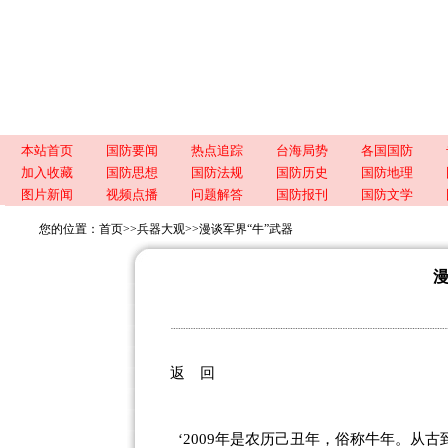
本站首页
国防要闻
热点追踪
台海局势
各国国防
加入收藏
国防思想
国防法规
国防历史
国防地理
图片新闻
视频点播
问题解答
国防报刊
国防文学
您的位置：
首页
>>
兵器大观
>>
漫谈军界“牛”武器
漫
返 回
‘2009年是农历己丑年，俗称牛年。从