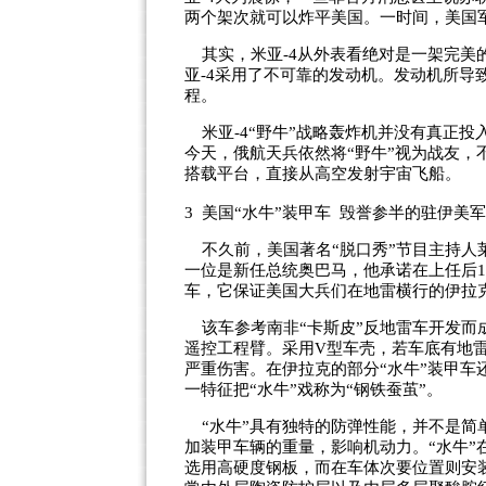
两个架次就可以炸平美国。一时间，美国军
其实，米亚-4从外表看绝对是一架完美
亚-4采用了不可靠的发动机。发动机所导致
程。
米亚-4“野牛”战略轰炸机并没有真正投
今天，俄航天兵依然将“野牛”视为战友
搭载平台，直接从高空发射宇宙飞船。
3 美国“水牛”装甲车 毁誉参半的驻伊美军
不久前，美国著名“脱口秀”节目主持人莱
一位是新任总统奥巴马，他承诺在上任后1
车，它保证美国大兵们在地雷横行的伊拉
该车参考南非“卡斯皮”反地雷车开发而成
遥控工程臂。采用V型车壳，若车底有地
严重伤害。在伊拉克的部分“水牛”装甲
一特征把“水牛”戏称为“钢铁蚕茧”。
“水牛”具有独特的防弹性能，并不是简
加装甲车辆的重量，影响机动力。“水牛
选用高硬度钢板，而在车体次要位置则安