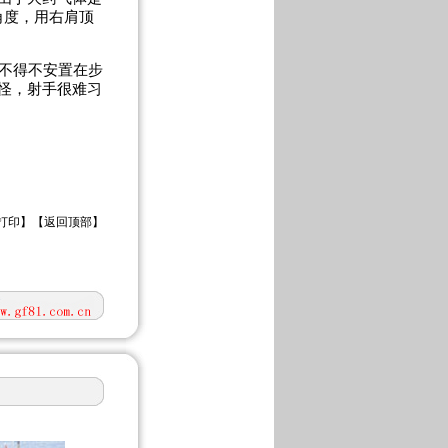
角度，用右肩顶
机不得不安置在步
很怪，射手很难习
打印
】【
返回顶部
】