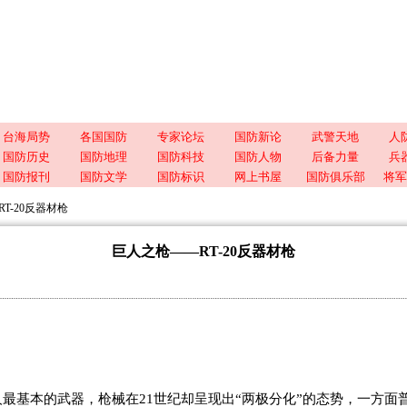
台海局势
各国国防
专家论坛
国防新论
武警天地
人
国防历史
国防地理
国防科技
国防人物
后备力量
兵
国防报刊
国防文学
国防标识
网上书屋
国防俱乐部
将军
T-20反器材枪
巨人之枪——RT-20反器材枪
基本的武器，枪械在21世纪却呈现出“两极分化”的态势，一方面