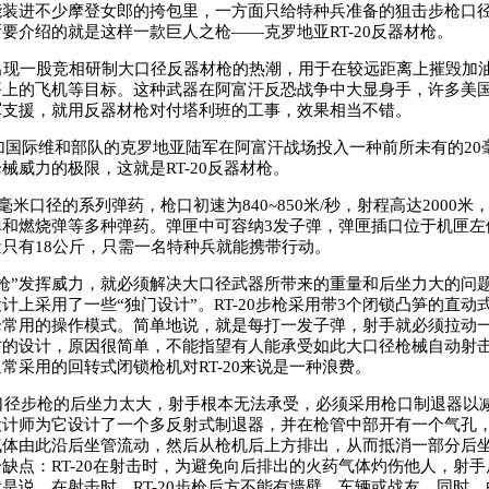
能装进不少摩登女郎的挎包里，一方面只给特种兵准备的狙击步枪口
要介绍的就是这样一款巨人之枪——克罗地亚RT-20反器材枪。
现一股竞相研制大口径反器材枪的热潮，用于在较远距离上摧毁加
坪上的飞机等目标。这种武器在阿富汗反恐战争中大显身手，许多美
军支援，就用反器材枪对付塔利班的工事，效果相当不错。
加国际维和部队的克罗地亚陆军在阿富汗战场投入一种前所未有的20
械威力的极限，这就是RT-20反器材枪。
0毫米口径的系列弹药，枪口初速为840~850米/秒，射程高达2000
弹和燃烧弹等多种弹药。弹匣中可容纳3发子弹，弹匣插口位于机匣左
只有18公斤，只需一名特种兵就能携带行动。
枪”发挥威力，就必须解决大口径武器所带来的重量和后坐力大的问
计上采用了一些“独门设计”。RT-20步枪采用带3个闭锁凸笋的直动式
枪常用的操作模式。简单地说，就是每打一发子弹，射手就必须拉动
古的设计，原因很简单，不能指望有人能承受如此大口径枪械自动射
常采用的回转式闭锁枪机对RT-20来说是一种浪费。
口径步枪的后坐力太大，射手根本无法承受，必须采用枪口制退器以
设计师为它设计了一个多反射式制退器，并在枪管中部开有一个气孔
气体由此沿后坐管流动，然后从枪机后上方排出，从而抵消一部分后
缺点：RT-20在射击时，为避免向后排出的火药气体灼伤他人，射手
是说，在射击时，RT-20步枪后方不能有墙壁、车辆或战友。同时