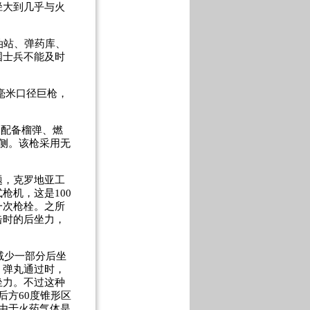
径大到几乎与火
油站、弹药库、
国士兵不能及时
毫米口径巨枪，
米，配备榴弹、燃
侧。该枪采用无
题，克罗地亚工
枪机，这是100
一次枪栓。之所
击时的后坐力，
减少一部分后坐
，弹丸通过时，
坐力。不过这种
后方60度锥形区
，由于火药气体是