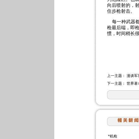
向后喷射的，
住步枪射击。
每一种武器都有
枪最后端，即枪
惯，时间稍长很
上一主题：
漫谈军
下一主题：
世界著
*
机枪