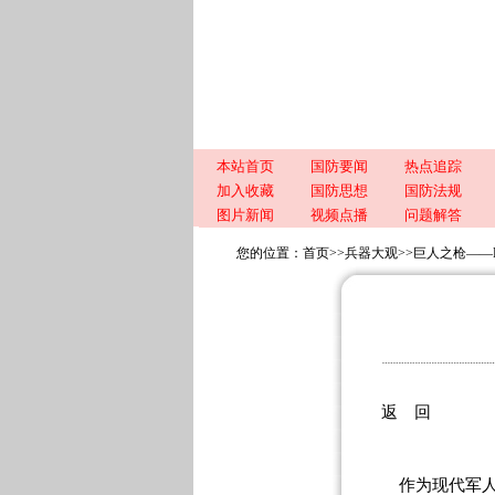
本站首页
国防要闻
热点追踪
加入收藏
国防思想
国防法规
图片新闻
视频点播
问题解答
您的位置：
首页
>>
兵器大观
>>
巨人之枪——R
返 回
作为现代军人最