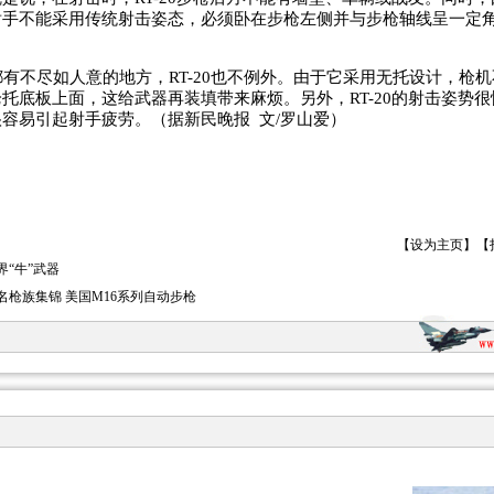
射手不能采用传统射击姿态，必须卧在步枪左侧并与步枪轴线呈一定
不尽如人意的地方，RT-20也不例外。由于它采用无托设计，枪
托底板上面，这给武器再装填带来麻烦。另外，RT-20的射击姿势
容易引起射手疲劳。（据新民晚报 文/罗山爱）
【
设为主页
】【
界“牛”武器
名枪族集锦 美国M16系列自动步枪