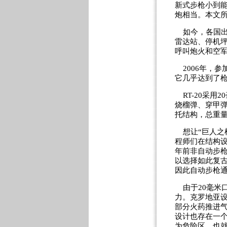
新式步枪小到
炮相当。本文所
如今，各国出
雷达站、停机
呼叫炮火和空
2006年，参
它几乎达到了枪
RT-20采用2
烧榴弹、穿甲
托结构，总重量
想让“巨人之
程师们在结构设
年前非自动步
以选择如此复
因此自动步枪通
由于20毫米
力。克罗地亚
部分火药推进
设计也存在一个
为危险区。也就