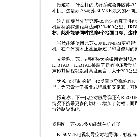
报道称，什么样的武器系统会伴随苏-3
斗机。这是苏-35与苏-30MKK最大的不同
这方面要首先研究苏-35雷达的真正性能。
机目标的探测距离达到350-400公里。
IR
标。此外能够同时跟踪4个地面目标。这
当然能够使用比苏-30MKI/MKM更
机，在总体技术上甚至超过了印度使用的苏
文章称，苏-35拥有强大的多用途对舰攻
Kh31AD。Kh31AD换装了新的冲压
声称其射程视发射高度而言，大于200公里
为苏-35研制的新一代反雷达导弹称作Kh5
里，为它设计了折叠式弹翼和安定翼，可
报道称，下一代空对舰导弹还有Kh35UE
情况下携带更多的燃料，增加了射程，而
雷达制导系统。
资料图：苏-35S多功能战斗机首飞。
Kh59M2E电视制导空对地导弹，射程与