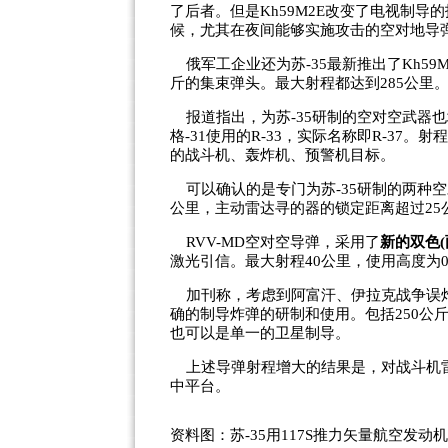
了后者。但是Kh59M2E改变了电视制
候，尤其在夜间能够实施攻击的空对地导
俄军工企业还为苏-35最新推出了Kh59M
斤的集束弹头。最大射程都达到285公里
报道指出，为苏-35研制的空对空武器也
格-31使用的R-33，实际名称即R-37。
的战斗机、轰炸机、预警机目标。
可以确认的是专门为苏-35研制的两种空对
公里，主动雷达寻的器的锁定距离超过25公里
RVV-MD空对空导弹，采用了
新的双色
激光引信。最大射程40公里，使用高度为0.
加刊称，考虑到阿富汗、伊拉克战争误炸
确的制导炸弹的研制和使用。包括250公
也可以是单一的卫星制导。
上述导弹射程增大的结果是，对战斗机雷
中平台。
资料图：苏-35用117S推力矢量航空发动