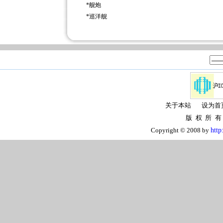
*
舰炮
*
巡洋舰