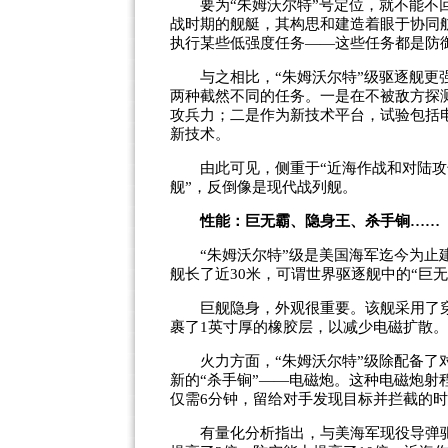
要为“朱姆沃尔特”号定位，就不能不回
战时期的舰艇，其构思和建造着眼于协同
执行某些低强度任务——这些任务都是防
与之相比，“朱姆沃尔特”级驱逐舰更强
两种截然不同的任务。一是在不被敌方探
攻兵力；二是作为新技术平台，试验包括
新技术。
由此可见，侧重于“近海作战和对陆攻击
舰”，反倒像是现代战列舰。
性能：巨无霸、隐身王、杀手锏……
“朱姆沃尔特”级是美国海军迄今为止建
舰长了近30米，可谓世界驱逐舰中的“巨无
巨舰隐身，外观很重要。该舰采用了穿
裹了1英寸厚的橡胶层，以减少电磁扩散。
火力方面，“朱姆沃尔特”级除配备了对
新的“杀手锏”——电磁炮。这种电磁炮射
仅需6分钟，留给对手发现目标并拦截的
有量化分析指出，与美海军现役导弹驱逐