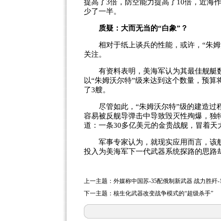
提高了3倍，防空能力提高了10倍，近海
少了一半。
质疑：大而无当的“白象”？
相对于纸上谈兵的性能，或许，“朱姆沃
关注。
有资料表明，美海军认为其最佳舰艇数量
以“朱姆沃尔特”级来达到这个数量，预算
了3艘。
尽管如此，“朱姆沃尔特”级的建造过程
容易被反舰导弹击中导致毁灭性殉爆，独
道：一条30多亿美元的金贵战舰，冒着
军事专家认为，就现实应用而言，该舰的
投入为美海军下一代武器系统探路的思路
上一主题：
外媒称中国苏-35配俄制新武器 战力胜歼-
下一主题：
核生化武器改变战争模式的“超级杀手”