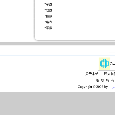
*
军旗
*
战旗
*
帽徽
*
略表
*
军徽