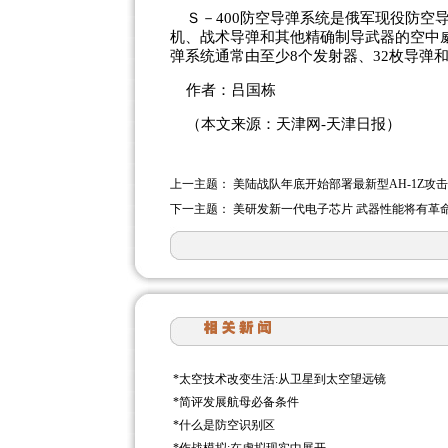
Ｓ－400防空导弹系统是俄军现役防空
机、战术导弹和其他精确制导武器的空中威
弹系统通常由至少8个发射器、32枚导弹
作者：吕国栋
（本文来源：天津网-天津日报）
上一主题：
美陆战队年底开始部署最新型AH-1Z攻
下一主题：
美研发新一代电子芯片 武器性能将有革
*
太空技术改变生活:从卫星到太空望远镜
*
简评发展航母必备条件
*
什么是防空识别区