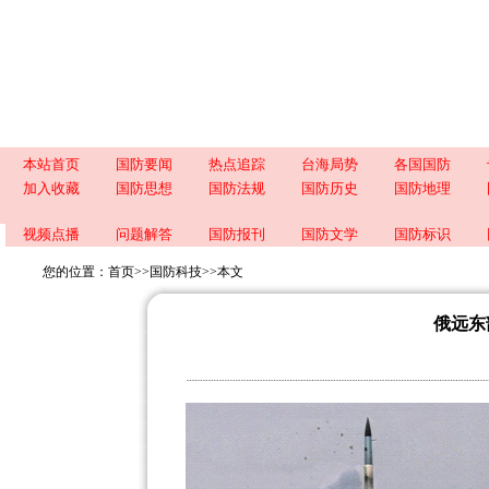
本站首页
国防要闻
热点追踪
台海局势
各国国防
加入收藏
国防思想
国防法规
国防历史
国防地理
视频点播
问题解答
国防报刊
国防文学
国防标识
您的位置：
首页
>>
国防科技
>>
本文
俄远东