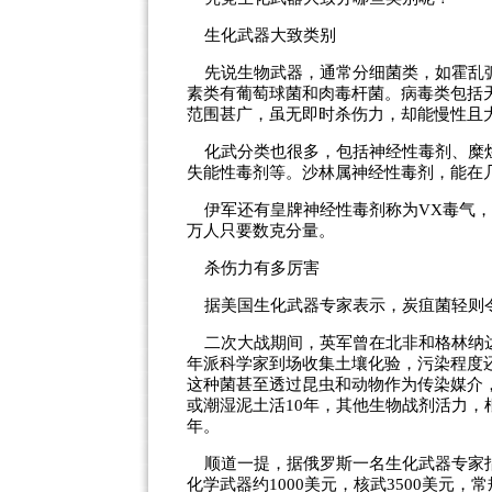
生化武器大致类别
先说生物武器，通常分细菌类，如霍乱弧
素类有葡萄球菌和肉毒杆菌。病毒类包括
范围甚广，虽无即时杀伤力，却能慢性且
化武分类也很多，包括神经性毒剂、糜烂
失能性毒剂等。沙林属神经性毒剂，能在
伊军还有皇牌神经性毒剂称为VX毒气，
万人只要数克分量。
杀伤力有多厉害
据美国生化武器专家表示，炭疽菌轻则令
二次大战期间，英军曾在北非和格林纳达
年派科学家到场收集土壤化验，污染程度还
这种菌甚至透过昆虫和动物作为传染媒介
或潮湿泥土活10年，其他生物战剂活力，
年。
顺道一提，据俄罗斯一名生化武器专家指
化学武器约1000美元，核武3500美元，常