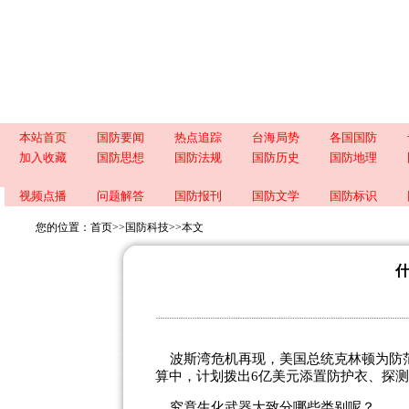
本站首页
国防要闻
热点追踪
台海局势
各国国防
加入收藏
国防思想
国防法规
国防历史
国防地理
视频点播
问题解答
国防报刊
国防文学
国防标识
您的位置：
首页
>>
国防科技
>>
本文
波斯湾危机再现，美国总统克林顿为防范
算中，计划拨出6亿美元添置防护衣、探测
究竟生化武器大致分哪些类别呢？