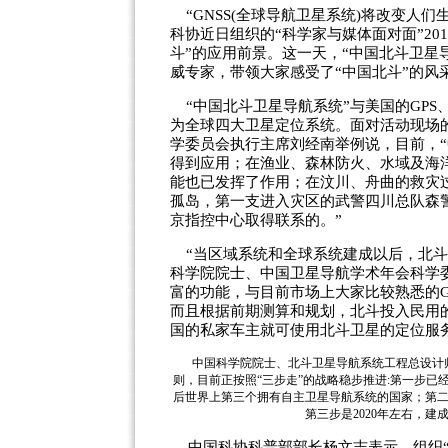
“GNSS(全球导航卫星系统)将改变人
科协近日组织的“科学家与媒体面对面”20
斗”的应用前景。这一天，“中国北斗卫星
威专家，带领大家感受了“中国北斗”的风
“中国北斗卫星导航系统”与美国的GPS、俄罗斯
为全球四大卫星定位系统。面对活动现场
学委员会执行主席刘经南举例说，目前，
得到应用；在渔业、森林防火、水域及海
能也已发挥了作用；在汶川、舟曲的救灾过
孤岛，第一支进入灾区的武警四川总队森
京指控中心取得联系的。”
“当区域系统和全球系统建成以后，北斗的
科学院院士、中国卫星导航学术年会科学
富的功能，与目前市场上大家比较熟悉的G
而且根据前期测算和规划，北斗投入民用的
国的私家车主就可使用北斗卫星的定位服
中国科学院院士、北斗卫星导航系统工程总设计师
则，目前正按照“三步走”的战略稳步推进:第一步已经
后世界上第三个拥有自主卫星导航系统的国家；第二
第三步是2020年左右，
中国科协科普部部长杨文志表示，组织“