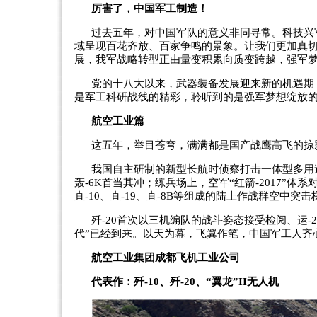
厉害了，中国军工制造！
过去五年，对中国军队的意义非同寻常。科技兴
域呈现百花齐放、百家争鸣的景象。让我们更加真
展，我军战略转型正由量变积累向质变跨越，强军
党的十八大以来，武器装备发展迎来新的机遇期
是军工科研战线的精彩，聆听到的是强军梦想绽放
航空工业篇
这五年，举目苍穹，满满都是国产战鹰高飞的掠
我国自主研制的新型长航时侦察打击一体型多用途
轰-6K首当其冲；练兵场上，空军“红箭-2017”体
直-10、直-19、直-8B等组成的陆上作战群空中
歼-20首次以三机编队的战斗姿态接受检阅、运-
代”已经到来。以天为幕，飞翼作笔，中国军工人齐
航空工业集团成都飞机工业公司
代表作：歼-10、歼-20、“翼龙”II无人机