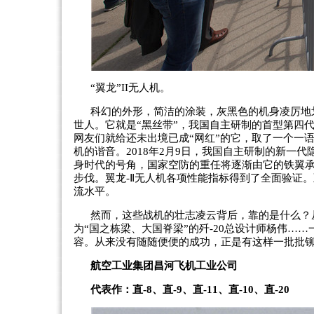
“翼龙”II无人机。
科幻的外形，简洁的涂装，灰黑色的机身凌厉地
世人。它就是“黑丝带”，我国自主研制的首型第四代
网友们就给还未出境已成“网红”的它，取了一个一语
机的谐音。2018年2月9日，我国自主研制的新一
身时代的号角，国家空防的重任将逐渐由它的铁翼
步伐。翼龙-Ⅱ无人机各项性能指标得到了全面验证
流水平。
然而，这些战机的壮志凌云背后，靠的是什么？从
为“国之栋梁、大国脊梁”的歼-20总设计师杨伟…
容。从来没有随随便便的成功，正是有这样一批批铆
航空工业集团昌河飞机工业公司
代表作：直-8、直-9、直-11、直-10、直-20