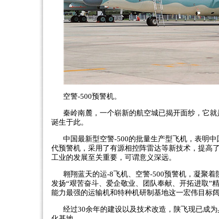
空警-500预警机。
秦岭南麓，一个崭新的航空城已揭开面纱，它就
诞生于此。
中国最新型空警-500的批量生产型飞机，表明
代预警机，采用了有源相控阵雷达等新技术，提高
工业的发展至关重要，可谓意义深远。
翱翔蓝天的运-8飞机、空警-500预警机，凝
发扬“艰苦奋斗、爱企敬业、团队奉献、开拓进取”
能力最强的运输机和特种机研制基地这一宏伟目标
经过30余年的建设以及技术改造，陕飞现已成
化基地。