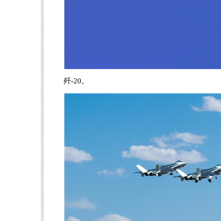
歼-20。