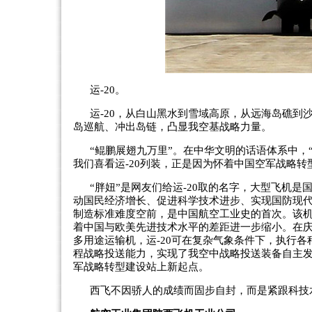
运-20。
运-20，从白山黑水到雪域高原，从远海岛礁到
岛巡航、冲出岛链，凸显我空基战略力量。
“鲲鹏展翅九万里”。在中华文明的话语体系中，“
我们喜看运-20列装，正是因为怀着中国空军战略
“胖妞”是网友们给运-20取的名字，大型飞机
动国民经济增长、促进科学技术进步、实现国防现代
制造标准难度空前，是中国航空工业史的首次。该
着中国与欧美先进技术水平的差距进一步缩小。在庆
多用途运输机，运-20可在复杂气象条件下，执行
程战略投送能力，实现了我空中战略投送装备自主
军战略转型建设站上新起点。
西飞不因骄人的成绩而固步自封，而是紧跟科技