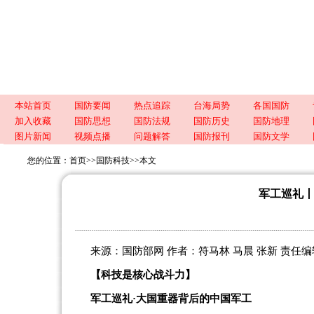
本站首页
国防要闻
热点追踪
台海局势
各国国防
加入收藏
国防思想
国防法规
国防历史
国防地理
图片新闻
视频点播
问题解答
国防报刊
国防文学
您的位置：
首页
>>
国防科技
>>
本文
军工巡礼
来源：国防部网 作者：符马林 马晨 张新 责任编辑：汤传
【科技是核心战斗力】
军工巡礼·大国重器背后的中国军工