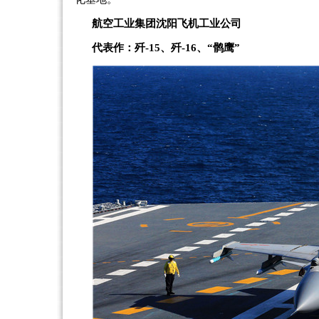
航空工业集团沈阳飞机工业公司
代表作：歼-15、歼-16、“鹘鹰”