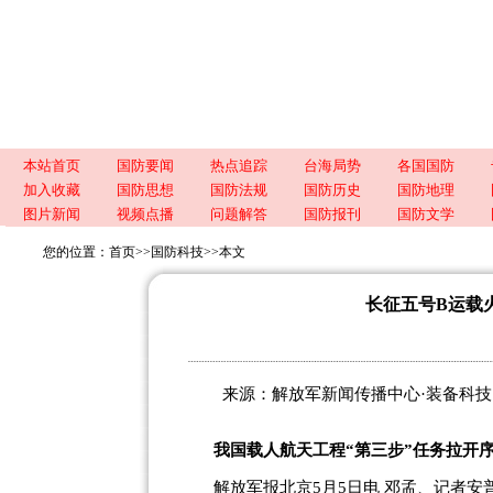
本站首页
国防要闻
热点追踪
台海局势
各国国防
加入收藏
国防思想
国防法规
国防历史
国防地理
图片新闻
视频点播
问题解答
国防报刊
国防文学
您的位置：
首页
>>
国防科技
>>
本文
长征五号B运载
来源：解放军新闻传播中心·装备科技 
我国载人航天工程“第三步”任务拉开
解放军报北京5月5日电 邓孟、记者安