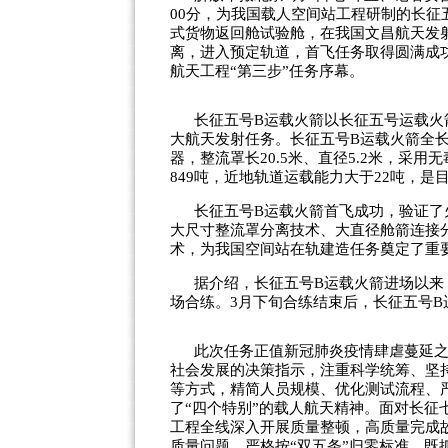
00分，为我国载人空间站工程研制的长征
式货物返回舱试验舱，在我国文昌航天发射
离，进入预定轨道，首飞任务取得圆满成
航天工程“第三步”任务序幕。
长征五号B运载火箭以长征五号运载火
大航天发射任务。长征五号B运载火箭全长约5
器，整流罩长20.5米、直径5.2米，采
849吨，近地轨道运载能力大于22吨，
长征五号B运载火箭首飞成功，验证了
大尺寸整流罩分离技术、大直径舱箭连接
术，为我国空间站在轨建造任务奠定了重
据介绍，长征五号B运载火箭进场以来
场合练。3月下旬合练结束后，长征五号B
此次任务正值新冠肺炎疫情肆虐蔓延
社会发展的决策指示，注重科学统筹、坚
等方式，精简人员规模、优化测试流程、
了“四个特别”的载人航天精神。面对长
工程全线深入开展质量整顿，高质量完成
质量问题，严格按“双五条”归零标准，