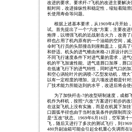
改进的要求。要求歼-7飞机的改进主要解
航时间，改进操纵性和稳定性，缩短着陆滑
长使用寿命等问题。
根据上述基本要求，从1969年4月开
试。首先提出了一个“六改”方案，主要改进
炮弹，以增强飞机的近战射击火力，改善了
样也占用了机内原有的一个油箱的空间，减少
伞时飞行员的头部撞击到座舱盖上，提高了
和舒适。机头的进气锥由米格-21原设计
不同飞行速度条件下对进气量的需求，进气
机的平飞加速性能。进气道唇口加厚，唇口圆
在低速飞行下的进气特性，同时进气口的加
和空心涡轮叶片的涡喷-7乙型发动机，增
以有一定程度的增加。这六项改进都是针对
厂技术能力所能达到的水平，改进后将会使
为了加快歼击-7的改型研制速度，成都飞
机作为样机，按照“六改”方案进行初步的
在这架飞机上没有实施，而是在机翼下加挂
口圆弧半径也由于当时改装条件的限制而没有
是“五改”状态。1969年6月16日，空军
飞，随后又进行了多次的测试飞行，到196
480升副油箱可能会引起全机重心失调而