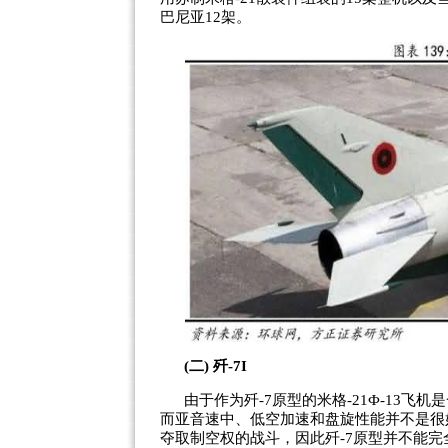
巴尼亚12架。
(二) 歼-7I
由于作为歼-7原型的米格-21Ф-13
而亚音速中、低空加速和盘旋性能并不是很
夺取制空权的战斗，因此歼-7原型并不能完