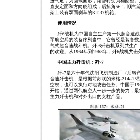
进气道，为圆截面形，尾部转变为椭圆型。尾
直安定面和方向舵组成，后掠角56°，顺气
架上装有双面刹车的KT-37机轮。
使用情况
歼6战机为中国自主生产第一代超音速战机
军航空兵的装备序列当中，它曾经是装备数
气式超音速战斗机。歼-6歼击机系列共生产了
的欢迎。从1964年到1968年，歼6战机
中国主力歼击机：歼-7
歼-7是六十年代沈阳飞机制造厂（后转
音速歼击机，是根据前苏联的米格-21Φ-
空权，也可以执行对地攻击任务。中国于196
开始，通过两代航空人一步一步的努力，最
主力歼击机和对外出口的支柱产品。