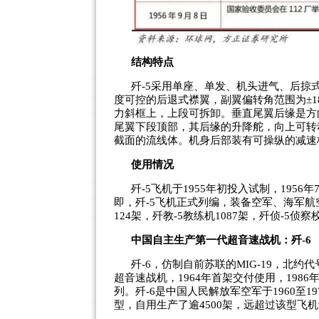
结构特点
歼-5采用单座、单发、机头进气、后掠
度可控的后退式襟翼，副翼偏转角范围为±1
力斜框上，上段可拆卸。垂直尾翼后缘是方向
尾翼下段顶部，其后缘的升降舵，向上可转动
截面的流线体。机身后部装有可操纵的减速
使用情况
歼-5飞机于1955年初投入试制，195
即，歼-5飞机正式列编，装备空军、海军航空兵
124架，歼教-5教练机1087架，歼侦-5侦察
中国自主生产第一代超音速战机：歼-6
歼-6，仿制自前苏联的MIG-19，北约代
超音速战机，1964年首架交付使用，1986
列。歼-6是中国人民解放军空军于1960至
型，自用生产了逾4500架，远超过该型飞