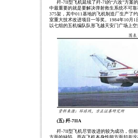
歼-7II型飞机延续了歼-7I的“六改”
中最重要的就是要解决弹射救生系统不可靠和不
375架，其中011基地的飞机制造厂生产了约
室重大技术改进项目一等奖。1984年10月1
以七组的五机编队队形飞越天安门广场上空
(五) 歼-7IIA
歼-7II型飞机尽管改进的较为成功，但
方面的缺陷，而在飞机本身性能方面却并没