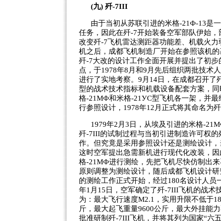
(九) 歼-7III
由于当初从苏联引进的米格-21Ф-1
任务，因此在歼-7开始装备空军部队伊始，
改变歼-7飞机雷达测距器功能差、机载火力弱
机之后，成都飞机制造厂开始在参照该机的基
歼-7大改的设计工作全面开展并提出了初步
点，于1978年8月和9月先后组织两批技术
进行了实地考察。9月14日，在成都召开了
型的战术技术指标和机载设备配套方案，同
格-21МФ和米格-21УС型飞机各一架，并
行参照设计，1978年12月正式将其命名为歼
1979年2月3日，从埃及引进的米格-
歼-7III的试制过程与当初引进制造许可权的
作。但究竟是采用参照设计还是测绘设计，
这时空军提出急需新机进行现代化改装，因此
格-21МФ进行测绘，先把飞机尽快仿制出来再
原则调整为测绘设计，随后成都飞机设计研究
的测绘工作正式开始，经过180名设计人员一
年1月15日，空军确定了歼-7III飞机的
为：最大飞行速度M2.1，实用升限不低于18
斤，最大起飞重量9600公斤，最大外挂能力
批准研制歼-7III飞机，并将其列为国家“