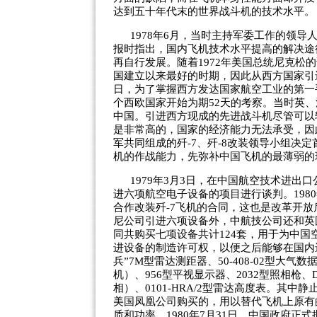
达到五十年代末的世界战斗机的技术水平。
1978年6月，当时主持军委工作的领
报时指出，国内飞机技术水平提高的解决途
再自行发展。随着1972年美国总统尼克
国建立以来最好的时期，因此从西方国家引进先
日，为了掌握西方发达国家航空工业的第一
个西欧国家开始为期52天的考察。当时英、
中国。引进西方现成的先进战斗机尽管可以
是非常高的，国家的经济能力无法承受，因
军共同组成的歼-7、歼-8改装领导小组决定
机的作战能力，先弥补中国飞机的最薄弱的
1979年3月3日，在中国航空技术进
进六项航空电子设备的项目进行谈判。198
合作改装歼-7飞机的合同，这也是改革开
尼公司引进六项设备外，中航技公司还和英
同共购买七项设备共计124套，用于为中国
进设备的制造许可权，以便之后能够在国内
兵”7M型雷达测距器、50-408-02型大气
机）、956型平视显示器、2032型照相枪、DH-
相）、0101-HRA/2型雷达高度表。其
美国凤凰公司购买的，用以替代飞机上原有
质和功率。1980年7月31日，中国政府