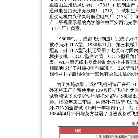
距器由兰州长风机器厂（781厂）试制生产
通讯电台由天津无线电厂（712厂）试制生
止变流机由兴平秦岭航空电气厂（135厂）
产，平视显示器的光学部件由西安西北光学
（171厂）负责。
1980年9月，成都飞机制造厂完成了
被称为歼-7IIA型。1980年11月，第
配套，歼-7IIA型飞机还采用了七项当时国内
标接收机、GGJ-7型空速管、GGJ-9型迎角
表、WL-7型无线电罗盘控制盒改小并将
相应地取消了射瞄-3甲型瞄准具、226型雷
相枪-4甲型照相枪等一些原有类似用途的机
为了实施改装，成都飞机制造厂在歼-7
外还将工厂自留使用的139号歼-7飞机作
试验和试飞以便尽快地能把外贸型飞机搞出来。
师。1982年第三季度，两架歼-7IIA型飞
歼-7IIA的全部试飞历时一年零四个月，共飞
1984年4月19日与英方签署了引进设备试