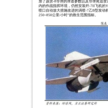
加了霹雳-8导弹的弹道参数以及导弹尾追攻
内的作战指挥环境，仍然安装歼-7II飞机
喷口自动放大措施改进的涡喷-7乙B型发动机
250~850公里/小时”的救生范围指标。