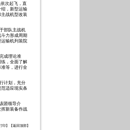
机依次起飞，直
介绍，新型运输
和主战机型改装
于部队主战机
战斗力形成周期
型运输机列装院
完成理论准
训练，全面了解
标准等，进行全
行计划，充分
规范适应现实条
该团领导介
发挥新装备作战
打印
】【
返回顶部
】