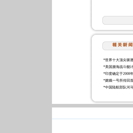
*
世界十大顶尖驱
*
美国濒海战斗舰
*
印度确定于2008
*
嫦娥一号所传回
*
中国陆航部队河