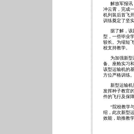
解放军报讯
冲云霄，完成
机列装后首飞
训练奠定了坚
据了解，该
型，一些毕业
较长。为缩短
校支持教学。
为加强新型
备、座舱实习
该型运输机的
方位严格训练
新型运输机
发挥种子教官
件的飞行及保
“院校教学
绍，此次新型
效能，助推教