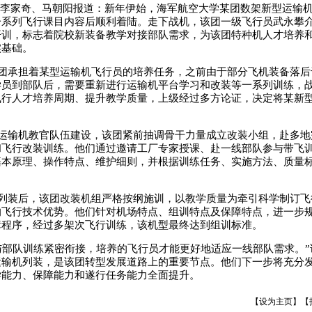
 李家奇、马朝阳报道：新年伊始，海军航空大学某团数架新型运输
一系列飞行课目内容后顺利着陆。走下战机，该团一级飞行员武永攀
开训，标志着院校新装备教学对接部队需求，为该团特种机人才培养
实基础。
团承担着某型运输机飞行员的培养任务，之前由于部分飞机装备落后
学员到部队后，需要重新进行运输机平台学习和改装等一系列训练，
飞行人才培养周期、提升教学质量，上级经过多方论证，决定将某新
运输机教官队伍建设，该团紧前抽调骨干力量成立改装小组，赴多地
和飞行改装训练。他们通过邀请工厂专家授课、赴一线部队参与带飞
基本原理、操作特点、维护细则，并根据训练任务、实施方法、质量
。
列装后，该团改装机组严格按纲施训，以教学质量为牵引科学制订飞
的飞行技术优势。他们针对机场特点、组训特点及保障特点，进一步
障程序，经过多架次飞行训练，该机型最终达到组训标准。
与部队训练紧密衔接，培养的飞行员才能更好地适应一线部队需求。”
运输机列装，是该团转型发展道路上的重要节点。他们下一步将充分
学能力、保障能力和遂行任务能力全面提升。
【
设为主页
】【