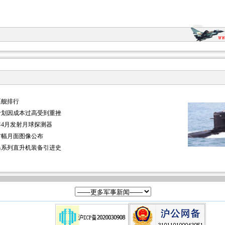
逐舰排行
计划因成本过高受到重挫
年4月发射月球探测器
首幅月面图像公布
马系列直升机装备引进史