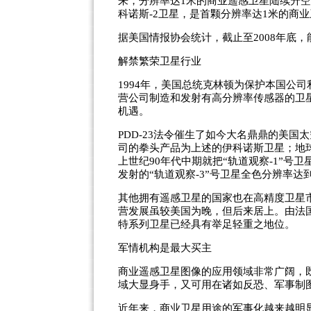
来，分辨率达1米的商业遥感卫星陆续升
科诺斯-2卫星，是首颗分辨率达1米的商
据美国情报协会统计，截止至2008年底，
解禁繁荣卫星行业
1994年，美国总统克林顿为保护本国公司
营公司制造和发射有高分辨率传感器的卫
机遇。
PDD-23法令催生了如今大名鼎鼎的美
司的拳头产品为上述的伊科诺斯卫星；地球
上世纪90年代中期就把“轨道观察-1”号
发射的“轨道观察-3”号卫星全色分辨率
其他拥有遥感卫星的国家也在高精度卫星
营发展虽较美国为晚，但后来居上。由法
特系列卫星已经具有举足轻重之地位。
军情机构是最大买主
商业遥感卫星图像的应用领域非常广阔，
域大显身手，又可用在诸如反恐、军事制
近年来，商业卫星用途的军事化越来越明