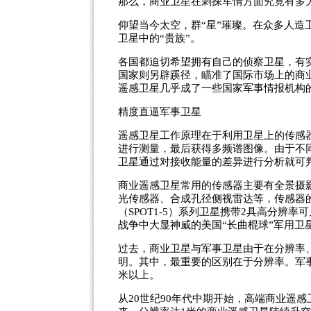
那么，商业卫星在刺探军情方面究竟有多
仰望当今太空，群“星”璀璨。在众多人
卫星中的“贵族”。
各国都迫切希望拥有自己的侦察卫星，有
国家则另辟蹊径，瞄准了国际市场上的商
遥感卫星几乎成了一些国家军事情报机构的
精度直逼军事卫星
遥感卫星工作原理在于利用卫星上的传感
进行测量，最后获得多频谱图像。由于不
卫星通过对接收能量的差异进行分析就可
商业遥感卫星常用的传感器主要有全景摄
光传感器、合成孔径侧视雷达等，传感器
（SPOT1-5）系列卫星携带2具高分辨率
战争中大显神威的美国“长曲棍球”军用卫
过去，商业卫星与军事卫星由于在分辨率
明。其中，最重要的区别在于分辨率。军
米以上。
从20世纪90年代中期开始，高端商业遥