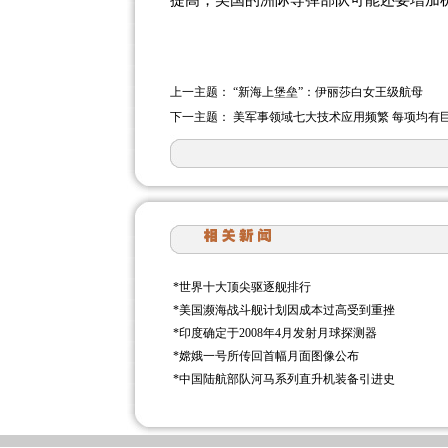
提高，美国的洲际导弹部队可能还要增加
上一主题：
“新海上堡垒”：伊丽莎白女王级航母
下一主题：
美军事领域七大技术应用频繁 每项均有
*
世界十大顶尖驱逐舰排行
*
美国濒海战斗舰计划因成本过高受到重挫
*
印度确定于2008年4月发射月球探测器
*
嫦娥一号所传回首幅月面图像公布
*
中国陆航部队河马系列直升机装备引进史