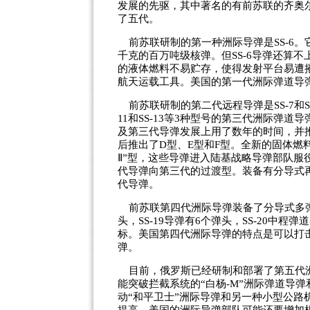
发展的先驱，其中著名的有前苏联的齐奥
了五代。
前苏联研制的第一种洲际导弹是SS-6。它长
千克的百万吨级核弹。但SS-6导弹还算
的液体燃料不易贮存，使得发射平台易遭摧
航天运载工具。美国的第一代洲际弹道导弹
前苏联研制的第二代远程导弹是SS-7和SS
11和SS-13等3种型号的第三代洲际弹
及第三代导弹发展上用了数年的时间，并
后推出了D型、E型和F型。全新的固体燃料
Ⅱ”型，这些导弹进入陆基战略导弹部队服役
代导弹向第三代的过渡型。装备有分导式再
代导弹。
前苏联第四代洲际导弹装备了分导式多弹头，
头，SS-19导弹有6个弹头，SS-20中
标。美国第四代洲际导弹的特点是可以打击
弹。
目前，俄罗斯已经研制和部署了第五代洲际
能突破拦截系统的“白杨-M”洲际弹道导弹
动“和平卫士”洲际导弹和另一种小型公