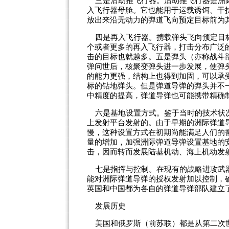
三是后助推飞行器。后助推飞行器是洲际
入飞行器母舱。它也能用于运载诱饵、干
放出来沿无动力的弹道飞向预定目标前为
四是再入飞行器。携载弹头飞向预定目标
个或者更多的再入飞行器，打击分布广泛
击的目标也就越多。五是弹头（亦称战斗
弹问世后，核聚变弹头进一步发展，使弹
的能力更强，结构上也得到加固，可以承
标的钻地弹头。但是弹道导弹的弹头并不
中精度的提高，弹道导弹也可能携带精确
六是基地设置方式。鉴于当时的技术状况
上发射平台发射的。由于早期的洲际弹道
慢，这种设置方式在初期尚能满足人们的
量的增加，加强洲际弹道导弹设置基地的
击，因而转而发展陆基机动、海上机动发
七是指挥与控制。在现有的战略进攻武器
能对洲际弹道导弹的授权发射加以控制，
英国和中国都为各自的弹道导弹部队建立了
发展历史
美国和俄罗斯（前苏联）都是从第二次世