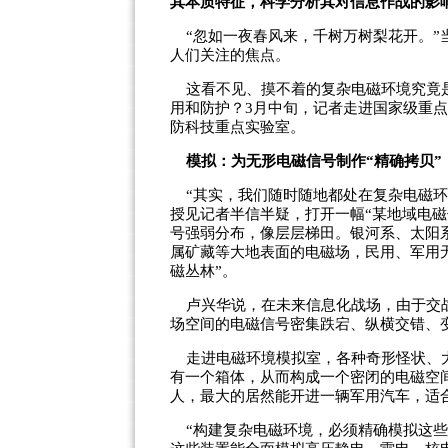
其本质特征，科学分析其对信息作战的影
“忽如一夜春风来，千树万树梨花开。”
人们关注的焦点。
这看不见、摸不着的复杂电磁环境究竟是
用和防护？3月中旬，记者走进国家级重
防科技重点实验室。
模拟：为无形电磁信号制作“精确拷贝”
“其实，我们随时随地都处在复杂电磁环
授见记者半信半疑，打开一幅“某地域电
号强弱分布，像层层梯田。银河系、太阳
属矿藏等大地表面的电磁场，民用、军用
磁丛林”。
卢兴华说，在未来信息化战场，由于交战
场空间的电磁信号密集跌宕、纵横交错、
走进电磁环境模拟室，各种奇形怪状、大
有一个箱体，从而构成一个密闭的电磁空
人，最大的居然能开进一辆军用汽车，适
“构建复杂电磁环境，必须精确模拟这些