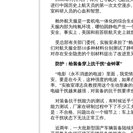
进行中国历史上航天员的第一次太空漫步
室科研人员的心血和智慧。
舱外航天服是一套机电一体化的综合生命
天服内部为纯氧环境，哪怕因静电产生一
安全。事实上，美国和前苏联航天史上就
受总部有关部门委托，实验室承担了“舱
们对航天服全部10多种材料分别测试了
对存在安全隐患的个别材料提出了改进意
防护：给装备穿上抗干扰“金钟罩”
“电影《永不消逝的电波》里面，我党情
安。要是在今天，这种强度的电波，如果
率。”实验室谭志良教授用这个生动形象
电磁干扰越来越强，对装备的抗干扰要求也
对装备抗干扰能力的测试，有时候近乎于
能力测试，厂家在研制过程中下了不少工
是：不合格。问题出在一个细节上：车上
在干扰状态下无法正常工作。
近两年，一大批新型国产车辆装备陆续列