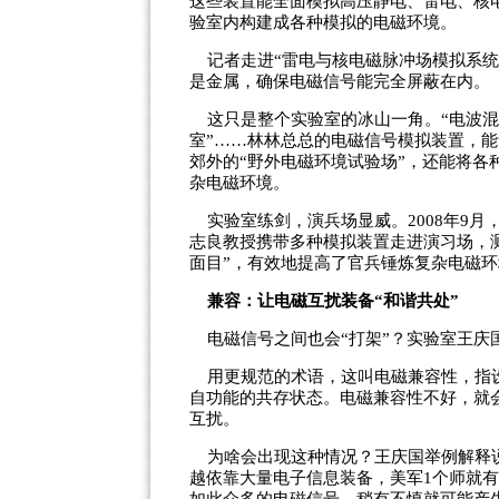
这些装置能全面模拟高压静电、雷电、核
验室内构建成各种模拟的电磁环境。
记者走进“雷电与核电磁脉冲场模拟系统
是金属，确保电磁信号能完全屏蔽在内。
这只是整个实验室的冰山一角。“电波混响
室”……林林总总的电磁信号模拟装置，
郊外的“野外电磁环境试验场”，还能将各
杂电磁环境。
实验室练剑，演兵场显威。2008年9月
志良教授携带多种模拟装置走进演习场，
面目”，有效地提高了官兵锤炼复杂电磁
兼容：让电磁互扰装备“和谐共处”
电磁信号之间也会“打架”？实验室王庆
用更规范的术语，这叫电磁兼容性，指设
自功能的共存状态。电磁兼容性不好，就
互扰。
为啥会出现这种情况？王庆国举例解释说
越依靠大量电子信息装备，美军1个师就有