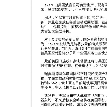
X-37B由美国波音公司负责生产，配有
米，翼展5米左右，尺寸只有航天飞机的
据悉，X-37B可以在轨道上运行270天
务，并且在完成任务后自动返回地面。在
动”——包括控制、捕获和摧毁敌国航天器
类首架太空战斗机。
对于X-37B的研制目的，国际专家都猜
为，“X-37B被认为是能将少量的有效
行器的雏形。”他说，该计划4年前由美国
估美国应付恐怖分子和一些国家袭击的快
此前美国《连线》杂志曾报道称，美国国
球打击”的战略构想。有分析认为，X-3
瑞典斯德哥尔摩国际和平研究所美籍专家
物，早在里根政府时期推出的“星球大战
转到NASA，最主要的目的是使该项目能
步停飞，空天飞机再回到五角大楼，只能说
凯利称，美军宣布空天战机首飞的时间点
器条约，不久后核安全峰会将在美国举行
可能比核武器更危险。如果说过去的有核时