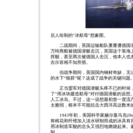
后人绘制的“冰航母”想象图。
二战期间，英国运输船队屡屡遭德国潜艇的
万吨商船被德国潜艇击沉，英国这个靠海
挥舰，甚至两次被德国人击沉，他本人也
吉尔首相不知所措。
但战争期间，英国国内钢材奇缺，无法
的水下“狼群”呢？这成了战争的关键问题
正当盟军对德国潜艇头疼不已的时候，英国记
了“用冰块建造航母”对付德国潜艇的设想
人工冰岛。不过，这一设想最初曾一度流
太脆弱，根本不可能抗击大西洋高达数米
1943年初，美国科学家赫尔曼马克(HermanM
将棉花和纤维加入淡水研制而成的冰具有
用冰制造军舰的念头又强烈地燃烧起来。
制。