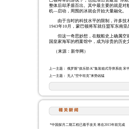
巴顿将军的游说下，也批准出资建造“冰
整体后却矛盾百出。其中最主要的就是对
机—启动，周围的冰就会开始大量融化。
由于当时的科技水平的限制，许多技术难
1943年10月，蒙巴顿将军就任盟军东南
但这一奇思妙想，在舰船史上确属空前绝
国皇家海军的档案馆中，成为珍贵的历史
（来源：新华网）
上一主题：
俄罗斯“俱乐部-K”集装箱式导弹系统 宋
上一主题：
无人“空中坦克”来势凶猛
*
中国探月二期工程已着手攻关 将在2015年前完成