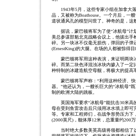
1943年5月，这些专家小组在加拿大落基山脉
品，又被称为Boathouse。一个月后
道状通风孔的模型问世了。神奇的是，这
据说，蒙巴顿将军为了使“冰航母”计划获
美总参谋部魁北克战略会议上，他拔出手
碎。另一块冰不仅毫无损伤，弹回的子弹
(ErnestKing)的大腿。在场的人都被惊得
蒙巴顿将军用这种表演，来证明两块冰
碎。而第二块色泽混浊冰块内掺入了一定
种特制的冰建造航空母舰，将极大的提高
蒙巴顿将军声称：“利用这种经济、快
器。”他还认为，一艘长巨大的“冰航母”
制的欧洲大陆的跳板。
英国海军要求“冰航母”能抗击30米高
母在受到鱼雷攻击后只须用冰水填上即可
等。专家和工程师们，在战争形势压力下，
(2000英尺)，舰体厚12米，总重量约2
当时绝大多数美英高级将领都相信了这一