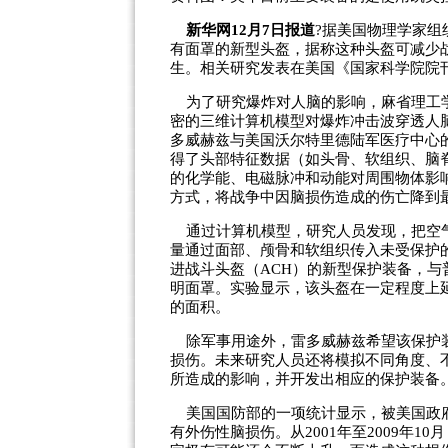
新华网12月7日报道
?据美国物理学家组
有面罩的新型头盔，据称这种头盔可减少战
生。相关研究发表在美国《国家科学院院
为了研究爆炸对人脑的影响，麻省理工学
密的三维计算机模型对爆炸冲击波穿透人
多威赫兹与美国沃尔特里德陆军医疗中心
得了头部特征数据（如头骨、软组织、脑
的化学能、电磁脉冲和动能对周围物体影
方式，将战争中因脑损伤造成的伤亡降到
通过计算机模型，研究人员发现，把空气
量通过面部、颅骨和软组织传入未受保护
进战斗头盔（ACH）的新型保护装备，
明面罩。实验显示，该头盔在一定程度上
的面积。
除军事用途外，雷多威赫兹希望该保护装
损伤。未来研究人员还将模拟不同角度、
所造成的影响，并开发出相应的保护装备
美国国防部的一项统计显示，被美国政府
有外伤性脑损伤。从2001年至2009年1