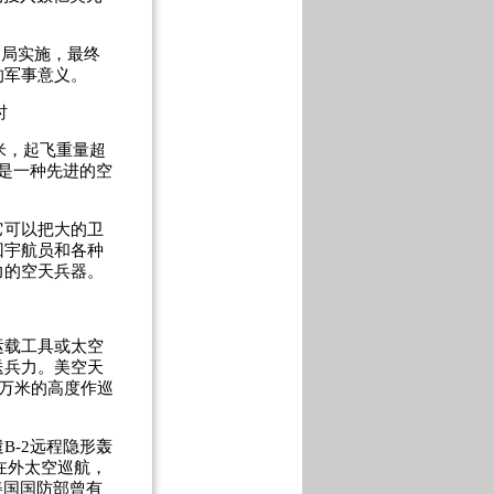
划局实施，最终
的军事意义。
时
米，起飞重量超
是一种先进的空
可以把大的卫
回宇航员和各种
力的空天兵器。
载工具或太空
送兵力。美空天
3万米的高度作巡
-2远程隐形轰
在外太空巡航，
美国国防部曾有