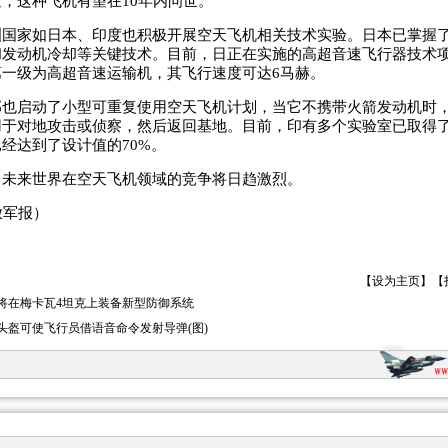
，这种飞机有望在10年内问世。
家如日本、印度也积极开展空天飞机相关技术实验。日本已掌握了
和发动机冷却等关键技术。目前，日正在实施的高超音速飞行器技术
一级为高超音速运输机，其飞行速度可达6马赫。
启动了小型可重复使用空天飞机计划，当它不携带火箭发动机时，
用于对地攻击或侦察，然后返回基地。目前，印有多个实验室已取得
经达到了设计值的70%。
来世界在空天飞机领域的竞争将日趋激烈。
军报）
【
设为主页
】【
将在梅卡瓦4坦克上装备新型防御系统
头盔可使飞行员借语音命令发射导弹(图)