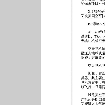
的保密项目不可
X-37B的
又被美国空军
B-2和B-5
X－37B到底
过5吨，体积
天战斗机或空
空天飞机能自
星送入地球轨
物资；更重要
空天飞机飞行
因此，在军事
兵器。其主要
飞机方案中，有
航飞行，只需
以往美空军下
炸机还是B-5
又能进入大气层