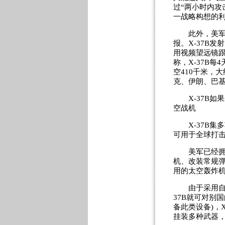
过“两小时内攻
一战略构想的
此外，美军还
报。X-37B
用视频望远镜
称，X-37B
空410千米，
克、伊朗、巴
X-37B如果
空战机
X-37B集多
可用于全球打击
美军已经拥有
机、改装常规
用的太空轰炸机
由于采用自主驾
37B就可对别
备此类设备)，
挂装多种武器，