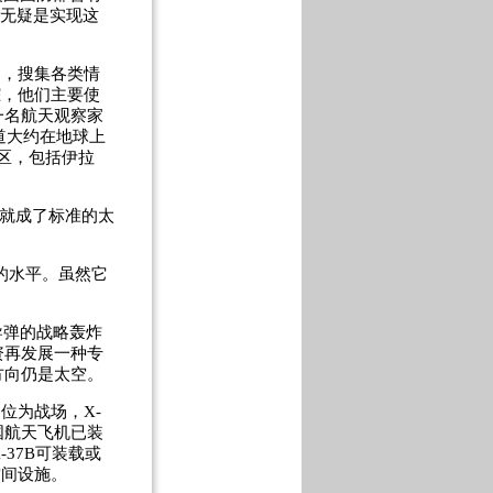
机无疑是实现这
台，搜集各类情
踪，他们主要使
一名航天观察家
轨道大约在地球上
地区，包括伊拉
，就成了标准的太
的水平。虽然它
导弹的战略轰炸
资再发展一种专
方向仍是太空。
位为战场，X-
国航天飞机已装
37B可装载或
空间设施。