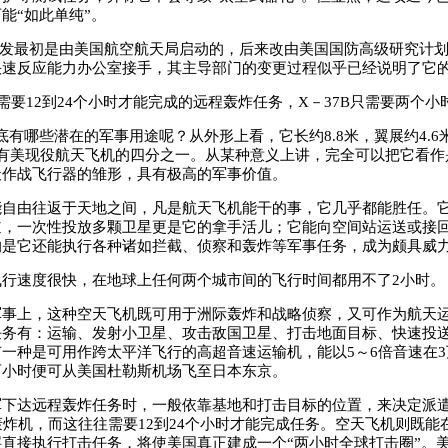
能“如此单纯”。
研发最初是由美国航空航天局启动的，后来改由美国国防高级研究计
快速反应能力办公室接手，其主导部门的变更过程似乎已经说明了它
2需要12到24个小时才能完成的远程轰炸任务，X－37B只需要两个小
有哪些潜在的军事用途呢？从外形上看，它长约8.8米，翼展约4.6
只有美现役航天飞机的四分之一。从某种意义上讲，完全可以把它看作
天作战飞行器的雏形，具有极高的军事价值。
由往返于天地之间，凡是航天飞机能干的事，它几乎都能胜任。它
道，一次性投放多颗卫星更是它的拿手活儿；它能向空间站运送或接
的是它还能执行各种诸如拦截、侦察和轰炸等军事任务，成为颇具威
速度很快，在地球上任何两个城市间的飞行时间都用不了2小时。
上，这种空天飞机既可用于洲际轰炸和战略侦察，又可作为航天运
任务有：运输、发射小卫星、攻击敌国卫星、打击地面目标、快速投
一种是可用作跨太平洋飞行的高超音速运输机，能以5～6倍音速在
两小时便可从美国杜勒斯机场飞至日本东京。
达远程轰炸任务时，一般依靠基地和打击目标的位置，来决定派遣B
2轰炸机，而这往往需要12到24个小时才能完成任务。空天飞机则既能
直接执行打击任务，将使美国真正建成一个“两小时全球打击圈”。