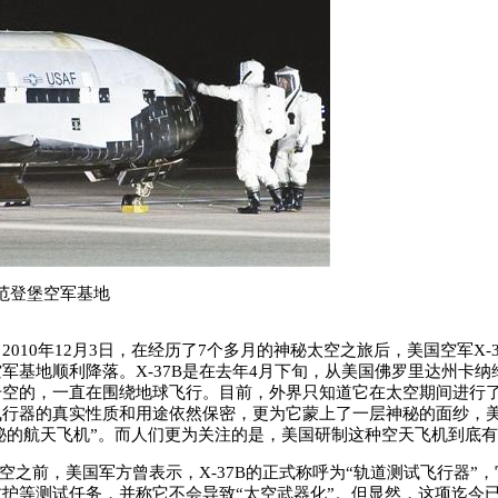
在范登堡空军基地
10年12月3日，在经历了7个多月的神秘太空之旅后，美国空军X-3
军基地顺利降落。X-37B是在去年4月下旬，从美国佛罗里达州卡纳
升空的，一直在围绕地球飞行。目前，外界只知道它在太空期间进行了
飞行器的真实性质和用途依然保密，更为它蒙上了一层神秘的面纱，
“神秘的航天飞机”。而人们更为关注的是，美国研制这种空天飞机到底
空之前，美国军方曾表示，X-37B的正式称呼为“轨道测试飞行器”
护等测试任务，并称它不会导致“太空武器化”。但显然，这项迄今