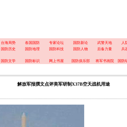
台海局势
各国国防
专家论坛
国防新论
武警天地
人
国防历史
国防地理
国防科技
国防人物
后备力量
兵
国防文学
国防标识
网上书屋
国防俱乐部
将军书画院
国防
解放军报撰文点评美军研制X37B空天战机用途