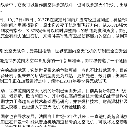
争中，它既可以当作航空兵参加战斗，也可以参加天军行列，出现
杀。
、10月7日和9日，X-37B在规定时间内并没有经过监测点，神秘“
的时间才重新找到它，原来它改变了轨道和飞行方向。从X-37B强
到攻击指令，X-37B完全可以临时调整自己的轨道高度和角度，向
也完全有能力通过变轨，来填补美军现有卫星侦察能力的空白，做到真
将引发空天战争，受美国推动，世界范围内空天飞机的研制已全面升
可能是世界范围太空军备竞赛的一个新里程碑，向世界传递了一个危
的战略武器，它给世界带来的危险可能一点也不比核武器小。目前，
术验证机，但未来的后续机型将更为成熟，更加先进。数月前，美国
的研制工作正在加紧进行之中，预计在2011年春季将完成试飞。
，世界范围内空天飞机的研制已全面升温。目前具备研制空天飞机
美国、俄罗斯、欧盟和日本。其中俄在高超音速技术领域仍处于世界
长期致力于高超音速技术基础理论研究，并在燃料技术、耐高温材料
了重大突破，已经进入了空天飞机飞行验证阶段。
家也在寻求发展。法国自上世纪60年代以来，一直进行高超音速
他们正在开发一种能从普通机场跑道起降的太空飞机，可以将太空游客