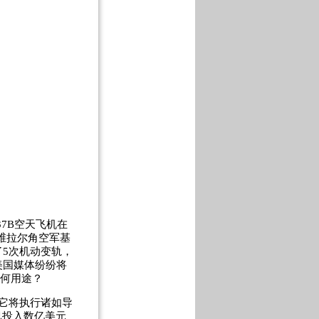
7B空天飞机在
维拉尔角空军基
5次机动变轨，
美国媒体纷纷将
有何用途？
，它将执行诸如导
已投入数亿美元