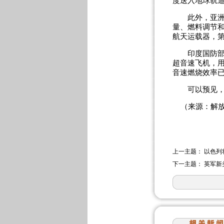
度送入地球轨道
此外，亚洲国
量、燃料调节
航天运载器，第
印度国防部也
超音速飞机，
音速燃烧效率已
可以预见，未
（来源：解放
上一主题：
以色列
下一主题：
英军新