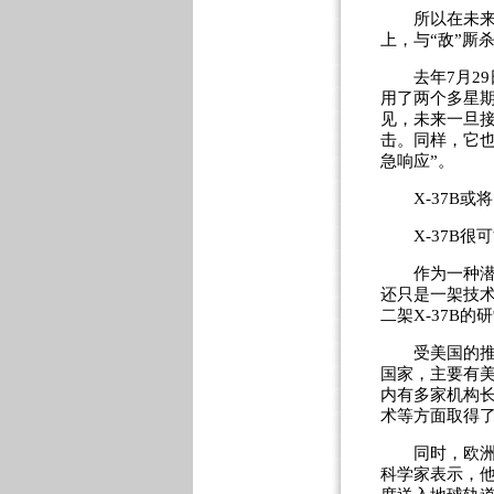
所以在未来战
上，与“敌”厮
去年7月29日
用了两个多星期
见，未来一旦接
击。同样，它
急响应”。
X-37B或
X-37B很
作为一种潜在
还只是一架技
二架X-37B
受美国的推动
国家，主要有
内有多家机构
术等方面取得
同时，欧洲国
科学家表示，