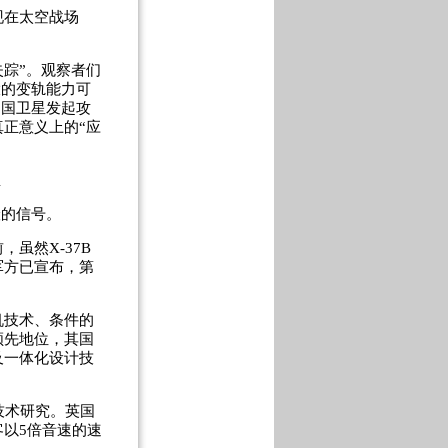
在太空战场
失踪”。观察者们
大的变轨能力可
别国卫星发起攻
正意义上的“应
温
险的信号。
虽然X-37B
军方已宣布，第
技术、条件的
领先地位，其国
及一体化设计技
技术研究。英国
以5倍音速的速