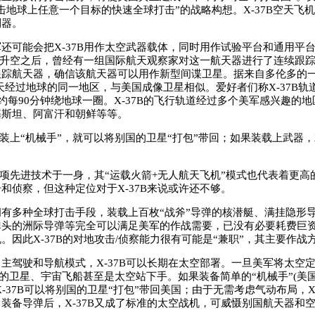
击地球上任意一个目标的快速全球打击”的战略构想。X-37B空天飞
利器。
可能会把X-37B用作太空武器载体，同时用作试验平台和通用平
发射升空之后，曾经有一组国际航天观察家对这一航天器进行了连续跟
跟踪航天器，确信该航天器可以用作新型间谍卫星。据来自多伦多的
每4天经过地球的同一地区，与美国成像卫星相似。爱好者们称X-37B
大约每90分钟绕地球一圈。X-37B的飞行轨道经过多个美军感兴趣的
基斯坦、阿富汗和朝鲜等等。
装上“机械手”，就可以将别国的卫星“打包”带回；如果装载上武器
项先进技术于一身，其“运载火箭+无人航天飞机”模式也代表着更高
和侦察，但这种定位对于X-37B来说或许还不够。
多种全球打击手段，装载上百枚“战斧”导弹的核潜艇、满挂隐形
弹头的洲际导弹等完全可以满足美军的作战需要，已没有必要耗费巨
。因此X-37B的对地攻击/侦察能力很有可能是“兼职”，其主要作战
驶和导航模式，X-37B可以长期在太空部署。一旦美军将太空定
国的卫星、宇宙飞船甚至是太空站下手。如果装备简单的“机械手”(美
X-37B可以将别国的卫星“打包”带回美国；由于无需考虑气动布局，X-
装备导弹后，X-37B又成了标准的太空战机，可威慑别国航天器和