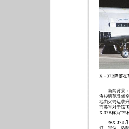
X－37B降落
新闻背景：20
洛杉矶范登堡空
地由火箭运载
而美军对于该
X-37B称为
在X-37B升
航、定位、热防