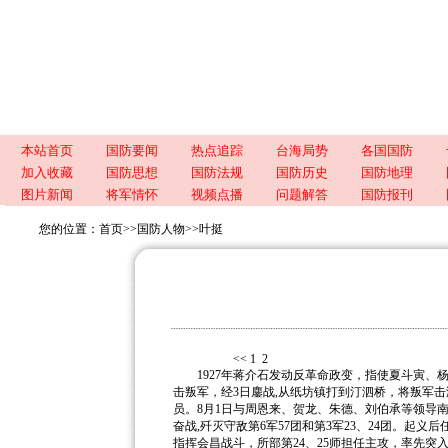
本站首页
国防要闻
热点追踪
台海局势
各国国防
加入收藏
国防思想
国防法规
国防历史
国防地理
图片新闻
将军情怀
视频点播
问题解答
国防报刊
您的位置：
首页
>>
国防人物
>>
叶挺
<< 1
2
1927年蒋介石发动反革命政变，指使夏斗寅、
击叛军，经3日鏖战,从纸坊镇打到汀泗桥，将叛军
员。
8月1日与周恩来、贺龙、朱德、刘伯承等领导
奋战,歼灭守敌第6军57团和第3军23、24团。起义
指挥会昌战斗，所部第24、25师担任主攻，率先突