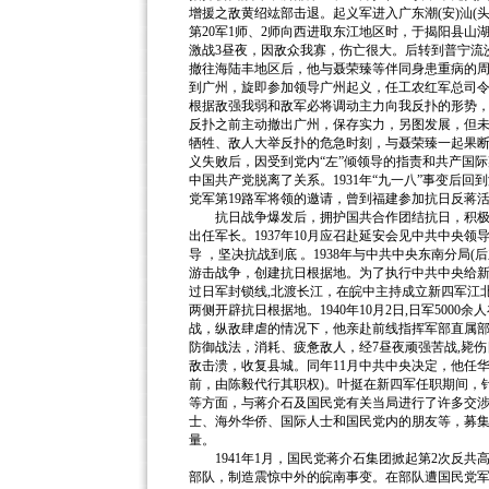
增援之敌黄绍竑部击退。起义军进入广东潮(安)汕(头
第20军1师、2师向西进取东江地区时，于揭阳县山
激战3昼夜，因敌众我寡，伤亡很大。后转到普宁流
撤往海陆丰地区后，他与聂荣臻等伴同身患重病的周恩
到广州，旋即参加领导广州起义，任工农红军总司
根据敌强我弱和敌军必将调动主力向我反扑的形势
反扑之前主动撤出广州，保存实力，另图发展，但未
牺牲、敌人大举反扑的危急时刻，与聂荣臻一起果
义失败后，因受到党内“左”倾领导的指责和共产国
中国共产党脱离了关系。1931年“九一八”事变后回
党军第19路军将领的邀请，曾到福建参加抗日反蒋
抗日战争爆发后，拥护国共合作团结抗日，积极参
出任军长。1937年10月应召赴延安会见中共中央
导 ，坚决抗战到底 。1938年与中共中央东南分局
游击战争，创建抗日根据地。为了执行中共中央给新四军
过日军封锁线,北渡长江，在皖中主持成立新四军江
两侧开辟抗日根据地。1940年10月2日,日军50
战，纵敌肆虐的情况下，他亲赴前线指挥军部直属
防御战法，消耗、疲惫敌人，经7昼夜顽强苦战,毙
敌击溃，收复县城。同年11月中共中央决定，他任
前，由陈毅代行其职权)。叶挺在新四军任职期间，
等方面，与蒋介石及国民党有关当局进行了许多交
士、海外华侨、国际人士和国民党内的朋友等，募
量。
1941年1月，国民党蒋介石集团掀起第2次反共高
部队，制造震惊中外的皖南事变。在部队遭国民党