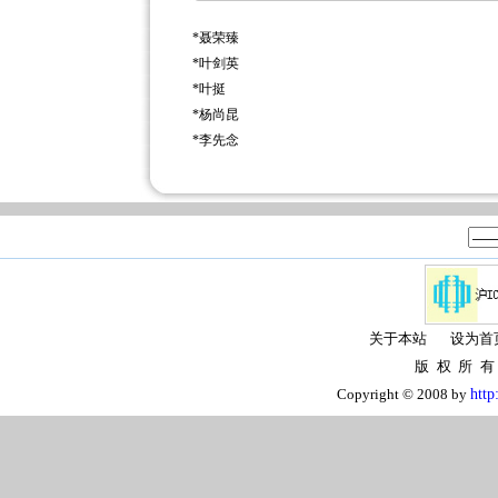
*
聂荣臻
*
叶剑英
*
叶挺
*
杨尚昆
*
李先念