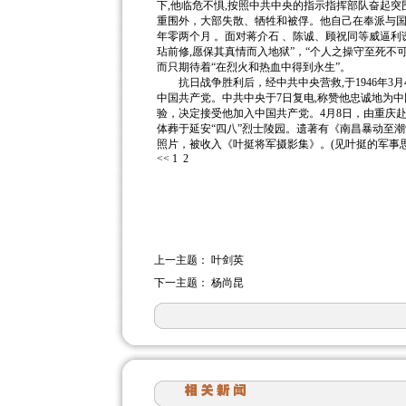
下,他临危不惧,按照中共中央的指示指挥部队奋起突
重围外，大部失散、牺牲和被俘。他自己在奉派与
年零两个月 。面对蒋介石 、陈诚、顾祝同等威逼
玷前修,愿保其真情而入地狱”，“个人之操守至死不可
而只期待着“在烈火和热血中得到永生”。
抗日战争胜利后，经中共中央营救,于1946年3
中国共产党。中共中央于7日复电,称赞他忠诚地为
验，决定接受他加入中国共产党。4月8日，由重庆
体葬于延安“四八”烈士陵园。遗著有《南昌暴动至
照片，被收入《叶挺将军摄影集》。(见叶挺的军事思
<< 1
2
上一主题：
叶剑英
下一主题：
杨尚昆