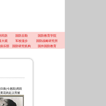
防民防
国防后勤
国防教育学院
器大观
军校漫步
国防战略研究所
俱乐部
国防研究机构
国外国防教育
东归善(今惠阳)周田
州黄花岗起义而被