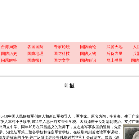
台海局势
各国国防
专家论坛
国防新论
武警天地
人
国防历史
国防地理
国防科技
国防人物
后备力量
兵
问题解答
国防报刊
国防文学
国防标识
网上书屋
国防
叶挺
～1946.4.8中国人民解放军创建人和新四军领导人 ，军事家。原名为询，字希夷。生于广
7岁入本村小学读书,1911年入惠州府立蚕业学校。因剪掉辫子反对清朝统治、支持广
州府立中学。同年10月在武昌起义的鼓舞下，立志走军事救国的道路，
先后
学、湖北陆军第二预备学校和保定军官学校。在校期间刻苦攻读军事课程，
凯复辟称帝的斗争,并广泛研读进步书刊,探讨哲学和社会政治学。曾给《新