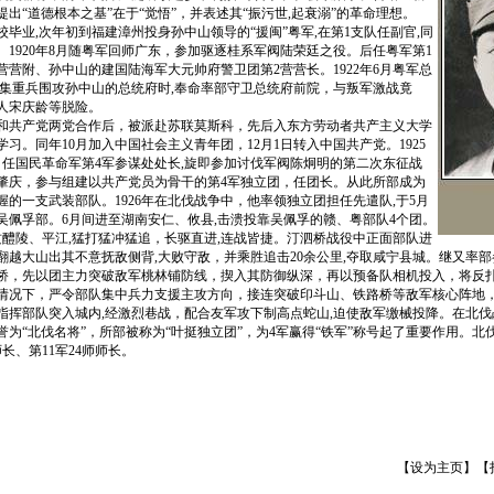
出“道德根本之基”在于“觉悟”，并表述其“振污世,起衰溺”的革命理想。
军校毕业,次年初到福建漳州投身孙中山领导的“援闽”粤军,在第1支队任副官,同
。1920年8月随粤军回师广东，参加驱逐桂系军阀陆荣廷之役。后任粤军第1
营营附、孙中山的建国陆海军大元帅府警卫团第2营营长。1922年6月粤军总
调集重兵围攻孙中山的总统府时,奉命率部守卫总统府前院，与叛军激战竟
人宋庆龄等脱险。
和共产党两党合作后，被派赴苏联莫斯科，先后入东方劳动者共产主义大学
习。同年10月加入中国社会主义青年团，12月1日转入中国共产党。1925
，任国民革命军第4军参谋处处长,旋即参加讨伐军阀陈炯明的第二次东征战
肇庆，参与组建以共产党员为骨干的第4军独立团，任团长。从此所部成为
的一支武装部队。1926年在北伐战争中，他率领独立团担任先遣队,于5月
吴佩孚部。6月间进至湖南安仁、攸县,击溃投靠吴佩孚的赣、粤部队4个团。
攻醴陵、平江,猛打猛冲猛追，长驱直进,连战皆捷。汀泗桥战役中正面部队进
翻越大山出其不意抚敌侧背,大败守敌，并乘胜追击20余公里,夺取咸宁县城。继又率
桥，先以团主力突破敌军桃林铺防线，揳入其防御纵深，再以预备队相机投入，将反
情况下，严令部队集中兵力支援主攻方向，接连突破印斗山、铁路桥等敌军核心阵地
指挥部队突入城内,经激烈巷战，配合友军攻下制高点蛇山,迫使敌军缴械投降。在北
誉为“北伐名将”，所部被称为“叶挺独立团”，为4军赢得“铁军”称号起了重要作用。北
师长、第11军24师师长。
【
设为主页
】【