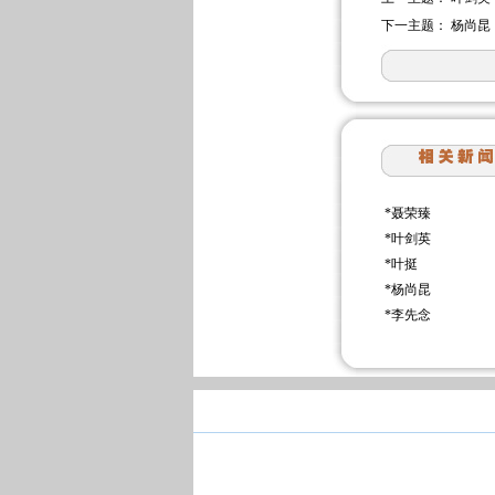
下一主题：
杨尚昆
*
聂荣臻
*
叶剑英
*
叶挺
*
杨尚昆
*
李先念