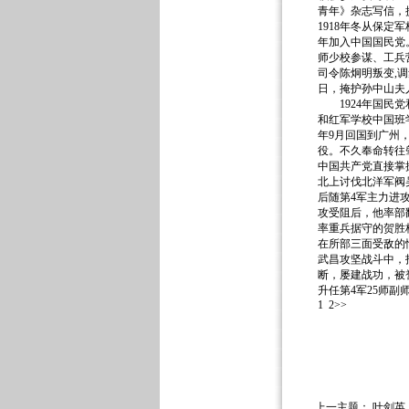
青年》杂志写信，提
1918年冬从保定
年加入中国国民党
师少校参谋、工兵
司令陈炯明叛变,
日，掩护孙中山夫
1924年国民党
和红军学校中国班学
年9月回国到广州
役。不久奉命转往
中国共产党直接掌握
北上讨伐北洋军阀
后随第4军主力进
攻受阻后，他率部
率重兵据守的贺胜
在所部三面受敌的
武昌攻坚战斗中，
断，屡建战功，被
升任第4军25师副
1
2>>
上一主题：
叶剑英