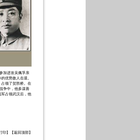
部参加进攻吴佩孚亲
扑的优势敌人击退。
，占领了贺胜桥。在
伐战争中，他多谋善
伐军占领武汉后，他
打印
】【
返回顶部
】