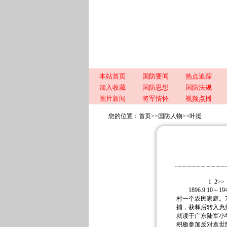
本站首页
国防要闻
热点追踪
加入收藏
国防思想
国防法规
图片新闻
将军情怀
视频点播
您的位置：
首页
>>
国防人物
>>
叶挺
1
2>>
1896.9.10
村一个农民家庭。
捕，获释后转入惠
就读于广东陆军小
积极参加反对袁世