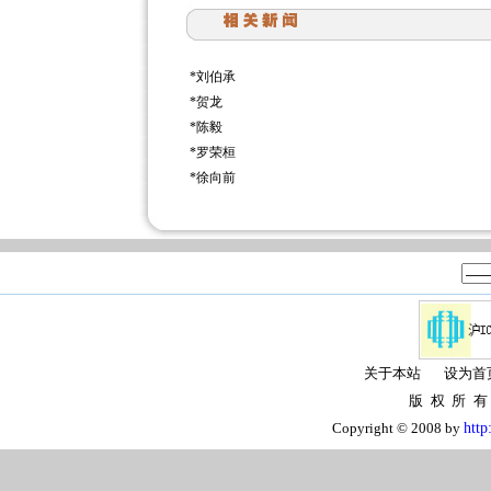
*
刘伯承
*
贺龙
*
陈毅
*
罗荣桓
*
徐向前