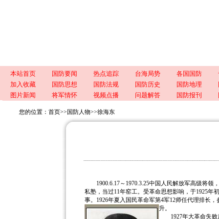
本站首页
国防要闻
热点追踪
台海局势
各国国防
加入收藏
国防思想
国防法规
国防历史
国防地理
图片新闻
将军情怀
视频点播
问题解答
国防报刊
您的位置：
首页
>>
国防人物
>>
徐海东
1900.6.17～1970.3.25中国人民解放军高
私塾，当过11年窑工。受革命思想影响，于1925
事。1926年夏入国民革命军第4军12师任代理排
升。
1927年大革命失败