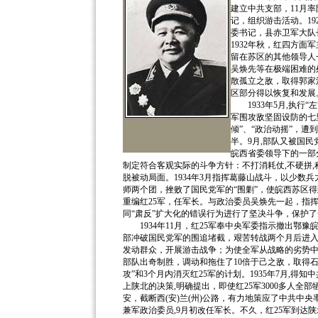
建立中共支部，11月
记，组织游击活动。19
委书记，县赤卫军大队
1932年秋，红四方面
留在苏区的其他领导人
吴焕先等在极端困难的
散孤立之敌，取得郭家
区部分得以恢复和发展
1933年5月,执行“
军围攻敌坚固设防的七
倾”、“政治动摇”，
半。9月,部队又被国
皖西省委领导下的一部分
制定符合客观实际的斗争方针：不打消耗仗,不硬拼
脱被动局面。1934年3月指挥葛藤山战斗，以少数
师两个团，挫败了国民党军的“围剿”，使皖西苏区得
重编红25军，任军长。与政治委员吴焕先一起，指
同“肃反”扩大化的错误行为进行了坚决斗争，保护
1934年11月，红25军奉中央军委指示撤出鄂豫
部冲破国民党军的围追堵截，艰苦转战两个月后进
发动群众，开展游击战争；为使全军从战略的劣势中
部队出奇制胜，调动和拖住了10倍于己之敌，取得
攻”和3个月内消灭红25军的计划。1935年7月,
上陕北的决策,明确提出，即使红25军3000多人
安，截断西(安)兰(州)公路，有力地策应了中共中
兼军政治委员,9月初改任军长。不久，红25军到达陕