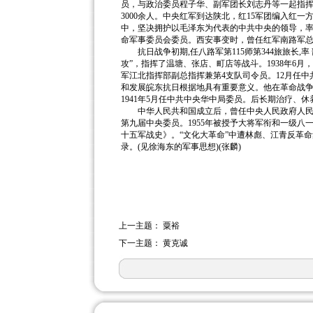
员，与政治委员程子华、副军团长刘志丹等一起指挥劳
3000余人。中央红军到达陕北，红15军团编入红
中，坚决拥护以毛泽东为代表的中共中央的领导，率部
命军事委员会委员。西安事变时，曾任红军南路军
抗日战争初期,任八路军第115师第344旅旅长,率
攻”，指挥了温塘、张店、町店等战斗。1938年6月
军江北指挥部副总指挥兼第4支队司令员。12月任中
和发展皖东抗日根据地具有重要意义。他在革命战争中
1941年5月任中共中央华中局委员。后长期治疗、休
中华人民共和国成立后，曾任中央人民政府人民革
第九届中央委员。1955年被授予大将军衔和一级八
十五军战史》。“文化大革命”中遭林彪、江青反革命集团
录。(见徐海东的军事思想)(张麟)
上一主题：
粟裕
下一主题：
黄克诚