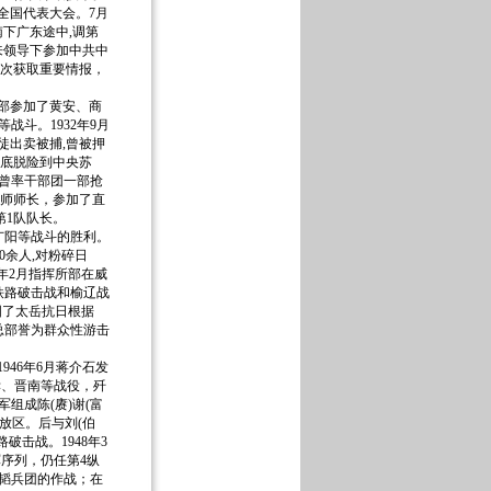
次全国代表大会。7月
下广东途中,调第
来领导下参加中共中
次获取重要情报，
率部参加了黄安、商
战斗。1932年9月
徒出卖被捕,曾被押
月底脱险到中央苏
长,曾率干部团一部抢
1师师长，参加了直
第1队队长。
广阳等战斗的胜利。
0余人,对粉碎日
年2月指挥所部在威
铁路破击战和榆辽战
固了太岳抗日根据
军总部誉为群众性游击
46年6月蒋介石发
孝、晋南等战役，歼
军组成陈(赓)谢(富
放区。后与刘(伯
破击战。1948年3
序列，仍任第4纵
百韬兵团的作战；在