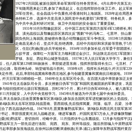
1927年2月回国,被派往国民革命军第8军任特务营营长。4月出席中共第五
下旬随周恩来赴江西,参加了南昌起义，在总指挥部担任保卫工作。起义军南
20军任营长。在会昌战斗中负重伤,经香港转到上海就医。1928年起在周恩
央特科工作，选派中共党员潜入国民党中央机要部门和警宪、特务机关，多
为中共中央及时研讨对策、保卫中共组织的安全做出了重要贡献。
1931年10月到鄂豫皖苏区，任中国工农红军第四方面军4军12师师长,
潢、潢光战役以及鄂豫皖苏区第四次反“围剿”中的冯寿二、七里坪、扶山寨等
因负伤到上海就医,曾秘密向鲁迅介绍鄂豫皖红军斗争情况。1933年3月因叛
赴南昌见蒋介石，坚贞不屈,拒绝诱降。后经中共组织和宋庆龄等营救,于5
区，任彭(湃)杨(殷)步兵学校校长。1934年10月参加长征,任军委干部团团
占皎平渡，保障红一方面军主力顺利渡过金沙江。到达陕北后任红1军团第
罗镇、东征、西征和山城堡等战役。1937年2月入抗日军政大学学习，兼任
任八路军第129师386旅旅长，率部挺进晋东南，指挥所部取得长生口、七亘村、
(治)公路，取得神头岭、响堂铺等战斗胜利。1938年4月，指挥长乐村战斗,歼灭日军220
决定作用。此后,率部转战冀南和鲁西北地区,参与创建晋冀豫和冀南抗日根据地。1939
，歼灭日军第10师精锐一部。1940年任太岳军区司令员。在百团大战中率部参加正太
。1941年任太岳纵队司令员，多次挫败日伪军“扫荡”和国民党顽固派的军事进攻，巩
月他参与组织指挥对沁源日军围困战，历时2年5个月，累计歼日伪军4000余人，被八路
3年11月到延安，入中共中央党校学习。1945年6月被选为中共第七届中央候补委员。
率太岳纵队(后改晋冀鲁豫军区第4纵队)参加反击国民党军进犯解放区的上党战役。19
第4纵队和太岳军区部队转战晋南、晋西前线,先后指挥闻夏、同蒲、临浮、吕梁、汾
配合了西北战场的作战。1947年8月,晋冀鲁豫野战军第4、第9纵队和西北民主联军第38
委书记，率部强渡黄河,转入战略进攻。继进军豫西，歼国民党军5万余人,开辟豫陕鄂解
(毅)粟(裕)野战军，密切协同，经略中原。11月指挥伏牛山东麓战役。12月参与指挥平汉路
东野战军主力一部先后进行洛阳、 宛西、 宛东、郑州等战役。随后所部编入中原野战军
月起率部参加淮海战役,在徐州以南切断津浦铁路(天津-浦口),保障华东野战军围歼黄