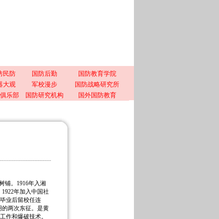
防民防
国防后勤
国防教育学院
器大观
军校漫步
国防战略研究所
俱乐部
国防研究机构
国外国防教育
树铺。1916年入湘
922年加入中国社
，毕业后留校任连
明的两次东征。是黄
卫工作和爆破技术。