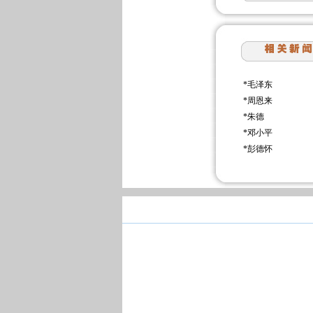
*
毛泽东
*
周恩来
*
朱德
*
邓小平
*
彭德怀