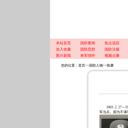
本站首页
国防要闻
热点追踪
加入收藏
国防思想
国防法规
图片新闻
将军情怀
视频点播
您的位置：
首页
>>
国防人物
>>
陈赓
1903. 2. 2
军当兵。因为不满