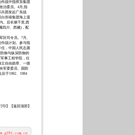
的作战中指挥东集团
政治委员。4月,指
5兵团发起广东战
断白崇禧集团海上退
内。后长驱千里,西
属四川、西藏)，配
区司令员。7月,
役作战计划。参与指
年任，中国人民志愿
岸防御与纵深防御的
军军事工程学院，任
级独立自由勋章、一级
中央军委委员、国防
1982、1984
打印
】【
返回顶部
】