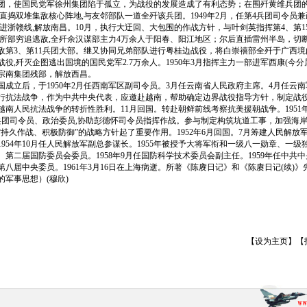
团，使国民党军徐州集团陷于孤立，为战役的发展造成了有利态势；在围歼黄维兵团
直捣双堆集敌核心阵地,与友邻部队一道全歼该兵团。1949年2月，任第4兵团司令员兼
进浙赣线,解放南昌。10月，执行大迂回、大包围的作战方针，与叶剑英指挥第4、第1
率所部穷追逃敌,全歼余汉谋部主力4万余人于阳春、阳江地区；尔后直插雷州半岛，切
敌第3、第11兵团大部。继又协同兄弟部队进行粤桂边战役，将白崇禧部全歼于广西境
役,歼灭企图逃出国境的国民党军2.7万余人。1950年3月指挥主力一部进军西康(今分
宗南集团残部，解放西昌。
立后，于1950年2月任西南军区副司令员。3月任云南省人民政府主席。4月任云南军
行抗法战争，作为中共中央代表，应邀赴越南，帮助确定边界战役指导方针，制定战
越南人民抗法战争的转折性胜利。11月回国。转赴朝鲜前线考察抗美援朝战争。1951
兵团司令员、政治委员,协助彭德怀司令员指挥作战。参与制定构筑坑道工事，加强海
持久作战、积极防御”的战略方针起了重要作用。1952年6月回国。7月筹建人民解放
954年10月任人民解放军副总参谋长。1955年被授予大将军衔和一级八一勋章、一
第二届国防委员会委员。1958年9月任国防科学技术委员会副主任。1959年任中共
八届中央委员。1961年3月16日在上海病逝。所著《陈赓日记》和《陈赓日记(续)》先后于
军事思想）(穆欣)
【
设为主页
】【