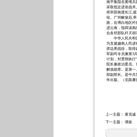
南平集阻击黄维兵
采取抵近进攻战术,
挥所部南渡长江,挺
役。广州解放后,
路，在博白地区歼
进云南，指挥滇南战
合友邻部队歼灭胡
中华人民共和国成
为支援越南人民进
挥边界战役，取得
军副司令员兼第3
计划，对贯彻执行“
院长兼政治委员。1
解放勋章。是第一、
部副部长。是中共第
年出版。（见陈赓的
上一主题：
黄克诚
下一主题：
谭政