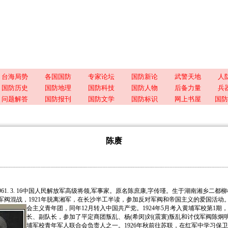
台海局势
各国国防
专家论坛
国防新论
武警天地
人
国防历史
国防地理
国防科技
国防人物
后备力量
兵
问题解答
国防报刊
国防文学
国防标识
网上书屋
国防
陈赓
7～1961. 3. 16中国人民解放军高级将领,军事家。原名陈庶康,字传瑾。生于湖南湘乡二都柳
军阀混战，1921年脱离湘军，在长沙半工半读，参加反对军阀和帝国主义的爱国活动。1
会主义青年团，同年12月转入中国共产
党。1924年5月考入黄埔军校第1期
长、副队长，参加了平定商团叛乱、杨(希闵)刘(震寰)叛乱和讨伐军阀陈炯
埔军校青年军人联合会负责人之一。1926年秋前往苏联，在红军中学习保