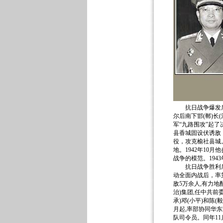
抗日战争爆发后，
尔后南下邯(郸)长
军“九路围攻”起了
县香城固设伏诱敌
役，攻克榆社县城
地。1942年10
战争的模范。194
抗日战争胜利后,
动全面内战后，率
敌5万余人,有力地
治)集团,任中共前
承)邓(小平)和陈
月起,率部协同华
队司令员。同年11