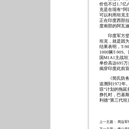
价也不过1.7亿
克是在现有“阿
可以利用坦克主
正在印度西部拉
度南部的阿瓦
印度军方坚持推
坦克，就是因为
结果表明，T-
1000辆T-9
国M1A1主战
单价高达695
揭穿印度此前宣
《简氏防务周
追溯到1972
琼”计划的拖延
挣扎时，巴基斯
利德”第三代坦
上一主题：
周边军