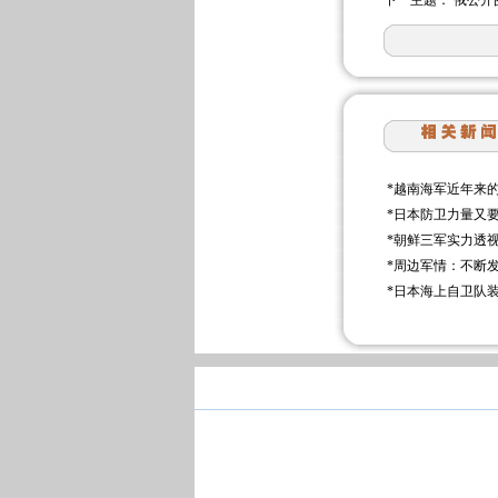
下一主题：
俄公开
*
越南海军近年来
*
日本防卫力量又要
*
朝鲜三军实力透
*
周边军情：不断
*
日本海上自卫队