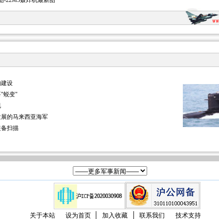
图-22M3轰炸机最新图
的建设
"蜕变"
视
发展的马来西亚海军
装备扫描