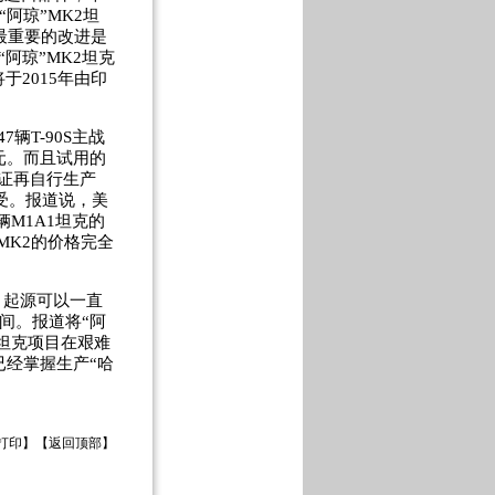
“阿琼”MK2坦
最重要的改进是
阿琼”MK2坦克
2015年由印
T-90S主战
美元。而且试用的
可证再自行生产
接受。报道说，美
辆M1A1坦克的
MK2的价格完全
，起源可以一直
间。报道将“阿
坦克项目在艰难
已经掌握生产“哈
打印
】【
返回顶部
】