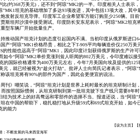
卢比(约368万美元)，还不到“阿琼”MK2的一半。印度相关人士表示，
琼”MK1坦克的基础增加了多达93项改进，其中包括13项大改，其中
炮发射反坦克导弹。印度军工企业希望军方能订购至少250辆。目前“
贾斯坦邦沙漠中接受测试。印度防长安东尼表示，“阿琼”MK2坦克将于
迪重型车辆厂开始批量生产。
动国产坦克计划的态度引起国内不满。当初印度从俄罗斯进口647辆
国产“阿琼”MK1价格昂贵，相比之下T-90S平均每辆造价仅250万
90S的性能也远高于“阿琼”MK1，因此印度计划获得俄罗斯的生产许
0S。而如今“阿琼”MK2单价竟涨到耸人听闻的802万美元，令印度难以
坦克的国际价格通常为400万美元左右，今年7月美国向埃及提供的125
万美元，就已经被视为“趁火打劫”。批评人士向简氏记者表示，“阿琼”
称该坦克将有90%的部件为国产，因此会更便宜的说法。
刊》嘲笑说，“阿琼”坦克计划是世界上耗时最长的坦克研制计划
年。而按照国际惯例，从坦克研制到第一批坦克驶下生产线只需要8年时
归结为技术上的好高骛远和零部件的选择不当。报道还说，当“阿琼”
坦在中国的帮助下，稳扎稳打地从升级59式和69式坦克开始，如今
克的能力
【
设为主页
】【
情：不断发展的马来西亚海军