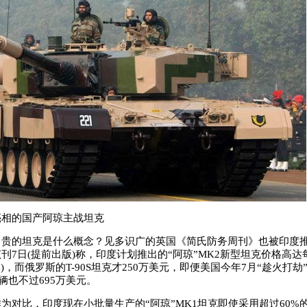
亮相的国产阿琼主战坦克
的坦克是什么概念？见多识广的英国《简氏防务周刊》也被印度推
刊7日(提前出版)称，印度计划推出的“阿琼”MK2新型坦克价格高达每
元)，而俄罗斯的T-90S坦克才250万美元，即便美国今年7月“趁火打
辆也不过695万美元。
比，印度现在小批量生产的“阿琼”MK1坦克即使采用超过60%