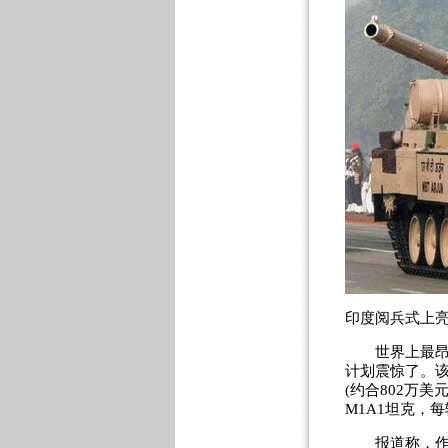
印度阅兵式上
世界上最昂贵
计划震惊了。该
(约合802万美
M1A1坦克，每
报道称，作为对