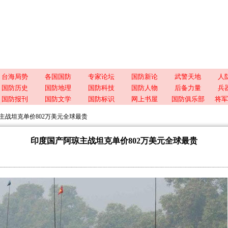
台海局势
各国国防
专家论坛
国防新论
武警天地
人
国防历史
国防地理
国防科技
国防人物
后备力量
兵
国防报刊
国防文学
国防标识
网上书屋
国防俱乐部
将军
主战坦克单价802万美元全球最贵
印度国产阿琼主战坦克单价802万美元全球最贵