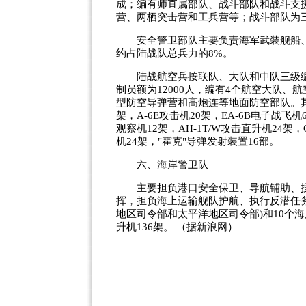
成；编有师直属部队、战斗部队和战斗支
营、两栖突击营和工兵营等；战斗部队为
安全警卫部队主要负责海军武装舰船、
约占陆战队总兵力的8%。
陆战航空兵按联队、大队和中队三级编成
制员额为12000人，编有4个航空大队、
型防空导弹营和高炮连等地面防空部队。其中要
架，A-6E攻击机20架，EA-6B电子战飞机6架
观察机12架，AH-1T/W攻击直升机24架，C
机24架，"霍克"导弹发射装置16部。
六、海岸警卫队
主要担负港口安全保卫、导航铺助、搜
挥，担负海上运输舰队护航、执行反潜任务
地区司令部和太平洋地区司令部)和10个海
升机136架。 （据新浪网）