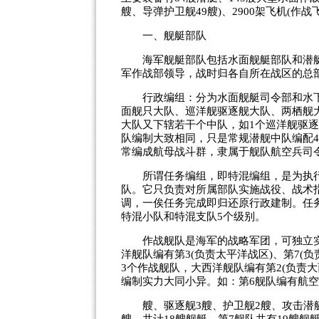
艘、导弹护卫舰49艘)、2900架飞机(作战飞
一、舰艇部队
海军舰艇部队包括水面舰艇部队和潜艇
军作战部领导，战时归各自所在战区的总
行政编组：分为水面舰艇司令部和水下
面舰只大队、巡洋舰驱逐舰大队、两栖舰
大队又下辖若干个中队，如1个巡洋舰驱逐
队编制大致相同，只是常规潜舰中队编配4
常编成航母战斗群，隶属于舰队航空兵司
所谓任务编组，即特混编组，是为执行
队。它只负责对所属部队实施战役、战术
调，一俟任务完成即归还原行政建制。任
特混小队和特混支队5个级别。
作战舰队是海军的战略军团，可独立实
洋舰队编有第3(负责太平洋战区)、第7(
3个作战舰队，大西洋舰队编有第2(负责大
编制实力大同小异。如：第6舰队编有航空
艘、驱逐舰3艘、护卫舰2艘、攻击潜艇