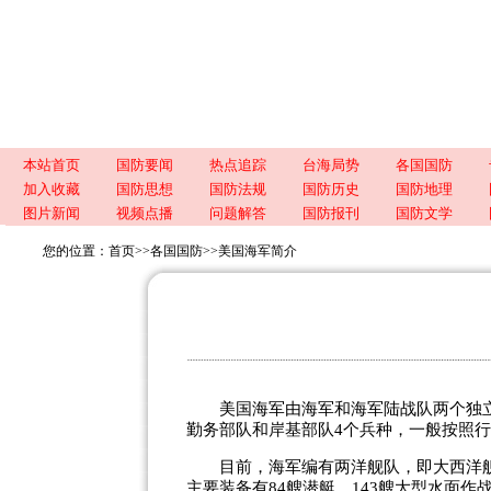
本站首页
国防要闻
热点追踪
台海局势
各国国防
加入收藏
国防思想
国防法规
国防历史
国防地理
图片新闻
视频点播
问题解答
国防报刊
国防文学
您的位置：
首页
>>
各国国防
>>
美国海军简介
美国海军由海军和海军陆战队两个独立
勤务部队和岸基部队4个兵种，一般按照
目前，海军编有两洋舰队，即大西洋舰队
主要装备有84艘潜艇、143艘大型水面作战