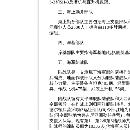
S-3和SH-3反潜机与直升机数架。
三、海上勤务部队
海上勤务部队主要包括海上支援部队和海上
同商业人员2500人；拥有由110多艘
编组。
四、岸基部队
岸基部队主要指海军基地(包括舰艇基地
五、海军陆战队
陆战队是一支隶属于海军部的两栖作战
兵编成。地面作战部队又分为舰队陆战队
核心力量。主要装备有坦克403辆、轻型装甲
具、作战飞机475架、武装直升机156架。
陆战队编有太平洋舰队陆战队和大西洋
令部领导，在作战上则归两洋舰队指挥。太
德尔顿兵营)和第3远征部队(司令部驻地
队(司令部驻地为弗吉尼亚洲勒任兵营)，
支援大队等。现有第1、第2和第3陆战师
陆战师的编制员额为18335人(含海军人