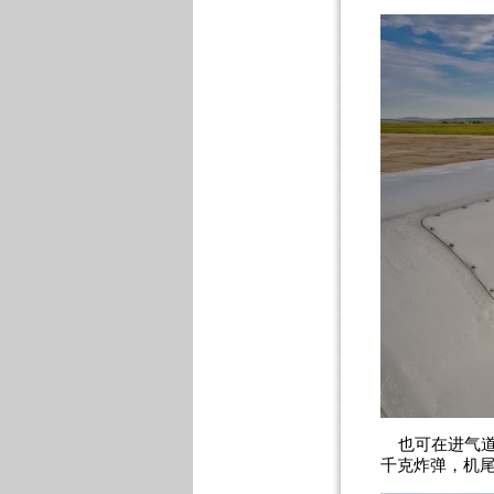
也可在进气道下
千克炸弹，机尾装