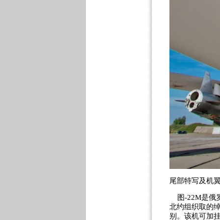
尾部特写及机
图-22M是俄
北约组织取的绰号
别。该机可加挂两枚