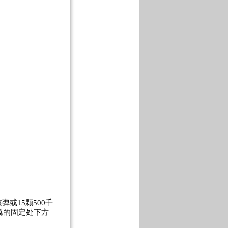
或15颗500千
机翼的固定处下方