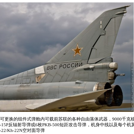
有可更换的组件式弹舱内可载前苏联的各种自由落体武器，9000千克核弹
h-15P反辐射导弹或6枚PKB-500短距攻击导弹，机身中线以及每个
22/Kh-22N空对面导弹