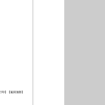
打印
】【
返回顶部
】