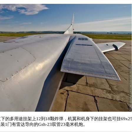
的多用途挂架上12到18颗炸弹，机翼和机身下的挂架也可挂69x250千
1门有雷达导向的Gsh-23双管23毫米机炮。