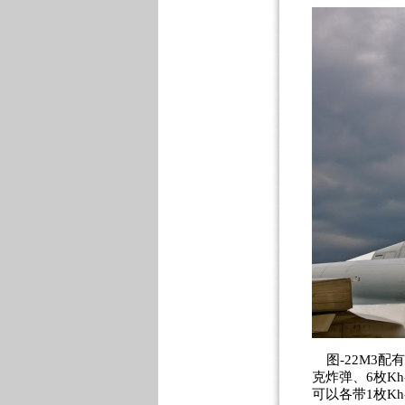
图-22M3配
克炸弹、6枚K
可以各带1枚Kh-