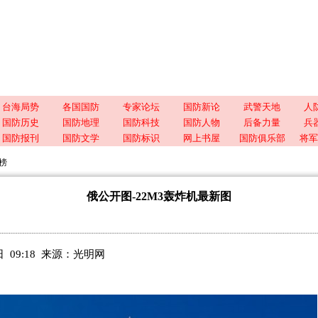
台海局势
各国国防
专家论坛
国防新论
武警天地
人
国防历史
国防地理
国防科技
国防人物
后备力量
兵
国防报刊
国防文学
国防标识
网上书屋
国防俱乐部
将军
榜
俄公开图-22M3轰炸机最新图
5日 09:18 来源：光明网