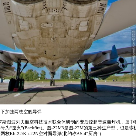
翼下加挂两枚空舰导弹
罗斯图波列夫航空科技技术联合体研制的变后掠超音速轰炸机，属中
为“逆火”(Backfire)。图-22M3是图-22M的第三种生产型，也是
Kh-22/Kh-22N空对面导弹(北约称AS-4“厨房”)