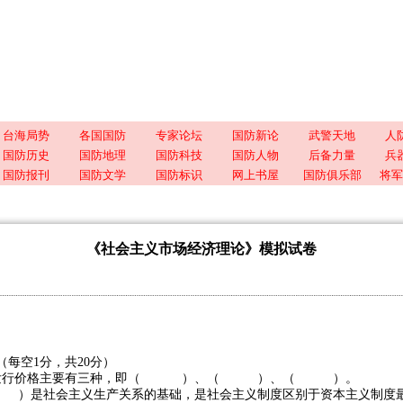
台海局势
各国国防
专家论坛
国防新论
武警天地
人
国防历史
国防地理
国防科技
国防人物
后备力量
兵
国防报刊
国防文学
国防标识
网上书屋
国防俱乐部
将军
《社会主义市场经济理论》模拟试卷
（每空1分，共20分）
债发行价格主要有三种，即（ ）、（ ）、（ ）。
）是社会主义生产关系的基础，是社会主义制度区别于资本主义制度