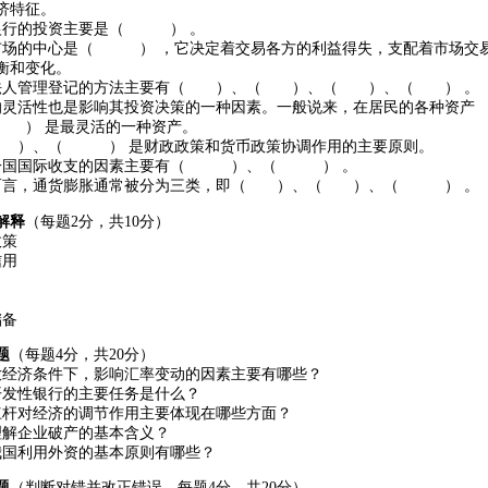
济特征。
银行的投资主要是（ ） 。
市场的中心是（ ） ，它决定着交易各方的利益得失，支配着市场交
衡和变化。
法人管理登记的方法主要有（ ）、（ ）、（ ）、（ ） 。
的灵活性也是影响其投资决策的一种因素。一般说来，在居民的各种资产
） 是最灵活的一种资产。
）、（ ） 是财政政策和货币政策协调作用的主要原则。
响一国国际收支的因素主要有（ ）、（ ） 。
而言，通货膨胀通常被分为三类，即（ ）、（ ）、（ ） 。
解释
（每题2分，共10分）
政策
信用
储备
题
（每题4分，共20分）
放经济条件下，影响汇率变动的因素主要有哪些？
开发性银行的主要任务是什么？
杠杆对经济的调节作用主要体现在哪些方面？
理解企业破产的基本含义？
我国利用外资的基本原则有哪些？
题
（判断对错并改正错误。每题4分，共20分）