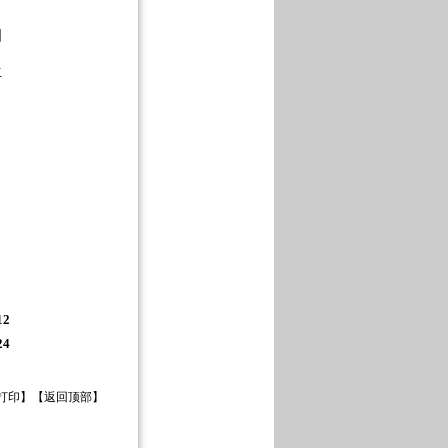
国
生
12
24
打印
】【
返回顶部
】