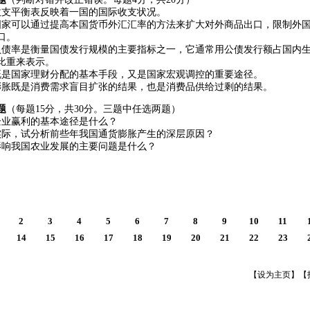
收支平衡表反映着一国的国际收支状况。
国家可以通过提高本国货币外汇汇率的方法来扩大对外商品出口，限制外
口。
负债率是衡量国债发行规模的主要指标之一，它通常用公债发行额占国内
比重来表示。
既是国家理财分配的基本手段，又是国家宏观调控的重要途径。
膨胀既是消费需求盲目扩张的结果，也是消费品供给过剩的结果。
题
（每题15分，共30分。三题中任选两题）
企业赢利的基本途径是什么？
实际，试分析前些年我国通货膨胀产生的深层原因？
影响我国农业发展的主要问题是什么？
2
3
4
5
6
7
8
9
10
11
14
15
16
17
18
19
20
21
22
23
【
设为主页
】【