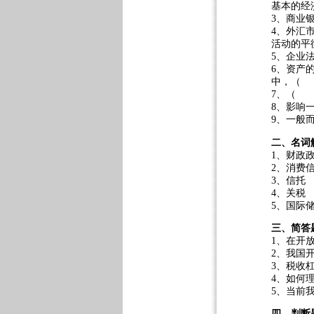
基本的经
3、商业
4、外汇
活动的平
5、企业
6、资产
中，（ 
7、（ 
8、影
9、一般
二、名词
1、财政
2、消费
3、信托
4、关税
5、国际
三、简答
1、在开
2、我国
3、税收
4、如何
5、当前
四、判断