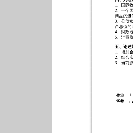
1、国际
2、一个
商品的进
3、公债
产总值的
4、财政
5、消费
五、论述
1、增加
2、结合
3、当前
1
作业
试卷
13