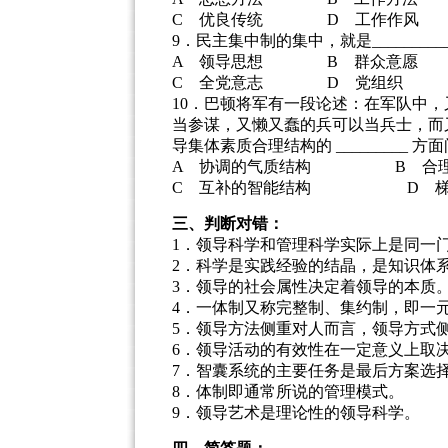
C 优良传统 D 工作作风
9．民主集中制的集中，就是_______
A 领导思想 B 群众意愿
C 全党意志 D 党组织
10．巴顿将军有一段论述：在军队中
当参谋，又懒又蠢的兵可以当兵士，而
导集体素质合理结构的 _________ 方
A 协调的气质结构 B 合理
C 互补的智能结构 D 梯
三、判断对错：
1．领导科学和管理科学实
2．科学是实践经验的结
3．领导的社会属性决
4．一体制又称完整制、集
5．领导方法侧重对人而言，
6．领导活动的有效性在一定意义上
7．智囊系统的主要任务
8．体制即通常所说
9．领导艺术是理论