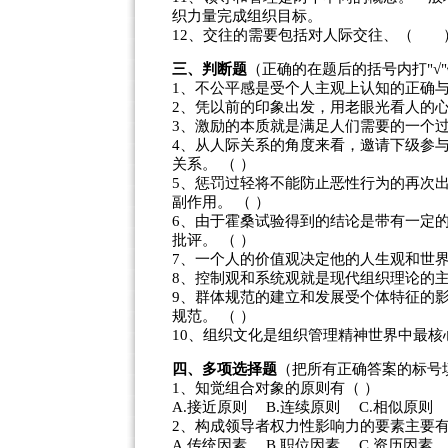
织力量完成组织目标。
12、交往的需要包括对人际交往、（
三、判断题
（正确的在题后的括号内打"√"
1、不公平感是受个人主观上认知的正确与
2、凭以前的印象出发，用老眼光看人的心
3、激励的本质就是满足人们需要的一个过
4、从人际关系的角度来看，邀请下级参
关系。 （ ）
5、惩罚过轻将不能防止恶性行为的再次
副作用。 （ ）
6、由于霍桑试验得到的结论是带有一定
批评。 （ ）
7、一个人的价值观决定他的人生观和世界
8、控制观和系统观就是现代组织理论的主
9、群体规范的建立和发展受个体特征的
规范。 （ ）
10、组织文化是组织管理精神世界中最核
四、多项选择题
（把所有正确答案的标号
1、知觉组合对象的原则有（ ）
A.接近原则 B.连续原则 C.相似原则
2、构成领导者权力性影响力的要素主要有
A.传统因素 B.职位因素 C.资历因素