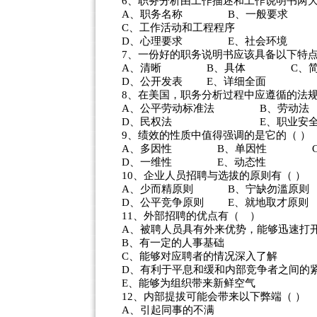
6、职务分析由工作描述和工作说明书两大
A、职务名称 B、一般要求
C、工作活动和工程程序
D、心理要求 E、社会环境
7、一份好的职务说明书应该具备以下特点
A、清晰 B、具体 C、简
D、公开发表 E、详细全面
8、在美国，职务分析过程中应遵循的法规
A、公平劳动标准法 B、劳动
D、民权法 E、职业安全与
9、绩效的性质中值得强调的是它的（ ）
A、多因性 B、单因性 C
D、一维性 E、动态性
10、企业人员招聘与选拔的原则有（ ）
A、少而精原则 B、宁缺勿滥原则
D、公平竞争原则 E、就地取才原则
11、外部招聘的优点有（ ）
A、被聘人员具有外来优势，能够迅速打
B、有一定的人事基础
C、能够对应聘者的情况深入了解
D、有利于平息和缓和内部竞争者之间的
E、能够为组织带来新鲜空气
12、内部提拔可能会带来以下弊端（ ）
A、引起同事的不满