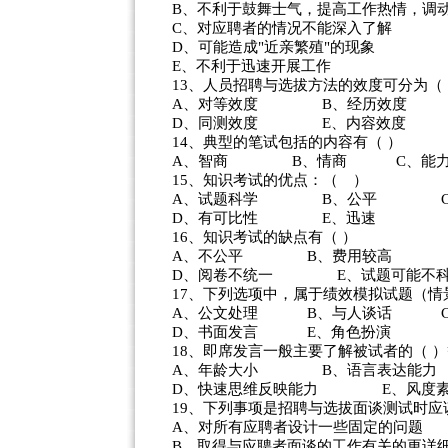
B、不利于鼓舞士气，提高工作热情，调
C、对应聘者的情况不能深入了解
D、可能造成"近亲繁殖"的现象
E、不利于迅速开展工作
13、人员招聘与选拔方法的效度可分为（
A、对等效度 B、经历效度 
D、同测效度 E、内容效度
14、典型的笔试包括的内容有（ ）
A、智商 B、情商 C、能
15、知识考试的优点：（ ）
A、试题科学 B、公平 C、
D、有可比性 E、迅速
16、知识考试的缺点有（ ）
A、不公平 B、费用较高 C
D、阅卷不统一 E、试题可能不
17、下列选项中，属于绩效模拟试题（情
A、公文处理 B、与人谈话 C
D、书面发言 E、角色扮演
18、即席发言一般主要了解被试者的（ 
A、年龄大小 B、语言表达能力
D、快速思维反映能力 E、风度
19、下列事项是招聘与选拔面谈测试时应
A、对所有应聘者设计一些固定的问题
B、取得与应聘者面谈的工作有关的更详