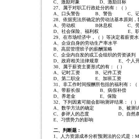
C、激励对象 D、激励目标 
27、属于对职工行政处分的有：（ ）
A、口头警告 B、警告 C、记
28、依据宪法所确定的劳动法基本原则，
A、劳动权 B休息权 C、劳
D、社会保险、福利权 E、职
29、在市场经济中，（ ）等决定着薪资
A、企业自身的劳动生产率水平
B、高层管理班子的薪酬策略
C、企业内自发的或工会组织的劳资谈判
D、政府相关法律规章 E、个人开
30、属于薪资主要形式的有：（ ）
A、记时工资 B、记件工资 C
D、第二职业 E、加班工资
31、非工作时间报酬所包括的福利有：（
A、带薪长假 B、病假补偿 
D、养老金 E、保险
32、下列因素可能会影响测评结果：（ ）
A、数学方法的确定 B、被测试
C、参评人的态度 D、自然条
E、习惯势力的影响
二、判断题：
1、人力资源成本分析预测法的公式是：MHR=