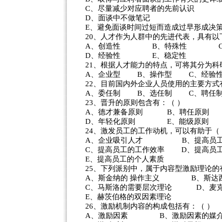
C、尽量减少对应聘者的先前认识
D、面谈中不做笔记
E、避免面谈时间过短而造成过早形成决
20、人才作为人群中的先进代表，具有以
A、创造性 B、特殊性 C、
D、经验性 E、稳定性
21、根据人才能力的特点，可将其分为科
A、企业型 B、操作型 C、经验
22、目前国内外企业人员使用的主要方式
A、委任制 B、选任制 C、聘任
23、晋升的原则包含有：（ ）
A、德才兼备原则 B、聘任原则 
D、年轻化原则 E、能级原则
24、激发员工的工作动机，可以有助于（
A、企业吸引人才 B、提高员工
C、提高员工的工作效率 D、提高员
E、提高员工的个人素质
25、下列派别中，属于内容型激励理论的
A、斯金纳的 操作主义 B、斯达西
C、马斯洛的需要层次理论 D、麦克
E、赫茨伯格的双因素理论
26、激励机制内容的构成包括有：（ ）
A、激励因素 B、激励因素的媒