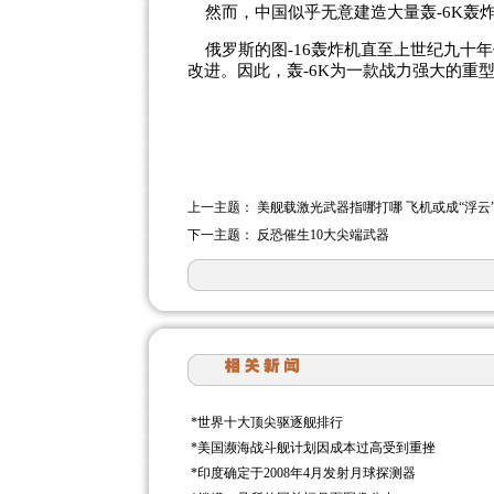
然而，中国似乎无意建造大量轰-6K轰炸
俄罗斯的图-16轰炸机直至上世纪九十年
改进。因此，轰-6K为一款战力强大的重
上一主题：
美舰载激光武器指哪打哪 飞机或成“浮云
下一主题：
反恐催生10大尖端武器
*
世界十大顶尖驱逐舰排行
*
美国濒海战斗舰计划因成本过高受到重挫
*
印度确定于2008年4月发射月球探测器