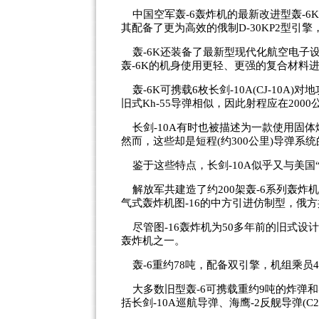
中国空军轰-6轰炸机的最新改进型轰-6
其配备了更为高效的俄制D-30KP2型引
轰-6K还装备了最新型现代化航空电子
轰-6K的机身使用更轻、更强的复合材料
轰-6K可携载6枚长剑-10A(CJ-10A
旧式Kh-55导弹相似，因此射程应在200
长剑-10A有时也被描述为一款使用固体
然而，这些却是短程(约300公里)导弹系
鉴于这些特点，长剑-10A似乎又与美国
解放军共建造了约200架轰-6系列轰炸机
气式轰炸机图-16的中方引进仿制型，俄方共
尽管图-16轰炸机为50多年前的旧式设
轰炸机之一。
轰-6重约78吨，配备双引擎，机组乘员4
大多数旧型轰-6可携载重约9吨的炸弹和
括长剑-10A巡航导弹、海鹰-2反舰导弹(C