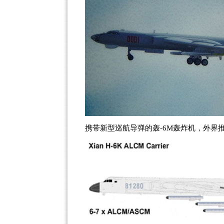
携带新型巡航导弹的轰-6M轰炸机，外界