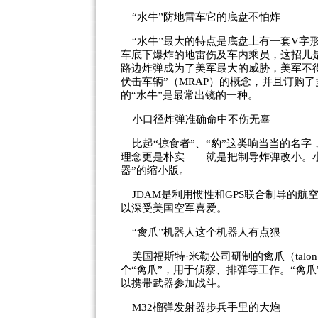
“水牛”防地雷车它的底盘不怕炸
“水牛”最大的特点是底盘上有一套V字
车底下爆炸的地雷伤及车内乘员，这招儿
路边炸弹成为了美军最大的威胁，美军不得
伏击车辆”（MRAP）的概念，并且订购了
的“水牛”是最常出镜的一种。
小口径炸弹准确命中不伤无辜
比起“掠食者”、“豹”这类响当当的名字
理念更是朴实——就是把制导炸弹改小。小
器”的缩小版。
JDAM是利用惯性和GPS联合制导的航
以深受美国空军喜爱。
“禽爪”机器人这个机器人有点狠
美国福斯特·米勒公司研制的禽爪（talo
个“禽爪”，用于侦察、排弹等工作。“禽爪
以携带武器参加战斗。
M32榴弹发射器步兵手里的大炮