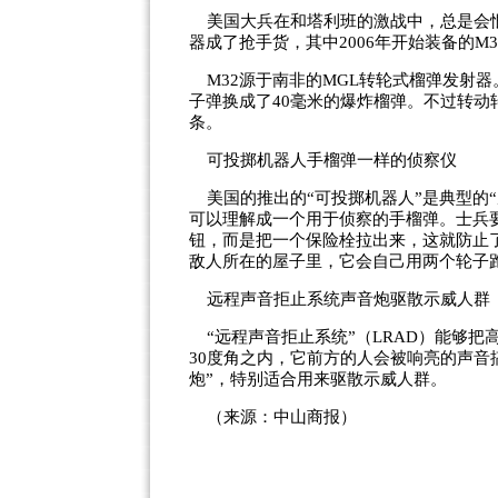
美国大兵在和塔利班的激战中，总是会恨
器成了抢手货，其中2006年开始装备的M
M32源于南非的MGL转轮式榴弹发射器
子弹换成了40毫米的爆炸榴弹。不过转
条。
可投掷机器人手榴弹一样的侦察仪
美国的推出的“可投掷机器人”是典型的
可以理解成一个用于侦察的手榴弹。士兵要把
钮，而是把一个保险栓拉出来，这就防止
敌人所在的屋子里，它会自己用两个轮子
远程声音拒止系统声音炮驱散示威人群
“远程声音拒止系统”（LRAD）能够把
30度角之内，它前方的人会被响亮的声音
炮”，特别适合用来驱散示威人群。
（来源：中山商报）