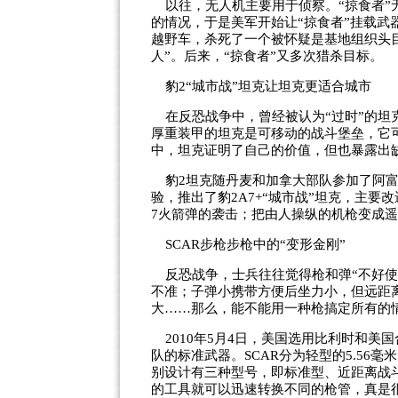
以往，无人机主要用于侦察。“掠食者”
的情况，于是美军开始让“掠食者”挂载武器
越野车，杀死了一个被怀疑是基地组织头
人”。后来，“掠食者”又多次猎杀目标。
豹2“城市战”坦克让坦克更适合城市
在反恐战争中，曾经被认为“过时”的坦
厚重装甲的坦克是可移动的战斗堡垒，它
中，坦克证明了自己的价值，但也暴露出
豹2坦克随丹麦和加拿大部队参加了阿富
验，推出了豹2A7+“城市战”坦克，主要
7火箭弹的袭击；把由人操纵的机枪变成
SCAR步枪步枪中的“变形金刚”
反恐战争，士兵往往觉得枪和弹“不好使
不准；子弹小携带方便后坐力小，但远距
大……那么，能不能用一种枪搞定所有的
2010年5月4日，美国选用比利时和美国
队的标准武器。SCAR分为轻型的5.56毫米
别设计有三种型号，即标准型、近距离战
的工具就可以迅速转换不同的枪管，真是