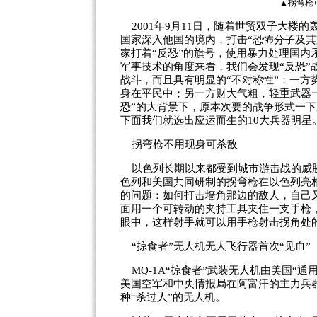
▲拐弯枪
2001年9月11日，随着世贸双子大楼
国家深入他国的境内，打击“恐怖分子及其
家打着“反恐”的旗号，使用暴力处理国
军事技术的角度来看，我们会发现“反恐
战斗，而且具有明显的“不对称性”：一
身在平民中；另一方财大气粗，轻重武器
恐”的大背景下，原本次要的战争形式一下
下面我们就选出应运而生的10大兵器明星
拐弯枪不用现身可杀敌
以色列长期以来都受到城市游击战的威胁，
色列和美国共同研制的拐弯枪在以色列亮
的问题：如何打击墙角那边的敌人，自己
面用一个可转动的夹持工具夹住一支手枪
眼中，这样射手就可以用手枪射击拐角处
“掠食者”无人机无人飞行器首次“见血”
MQ-1A“掠食者”武装无人机由美国“通
美国空军和中央情报局在阿富汗的主力兵
种“杀过人”的无人机。