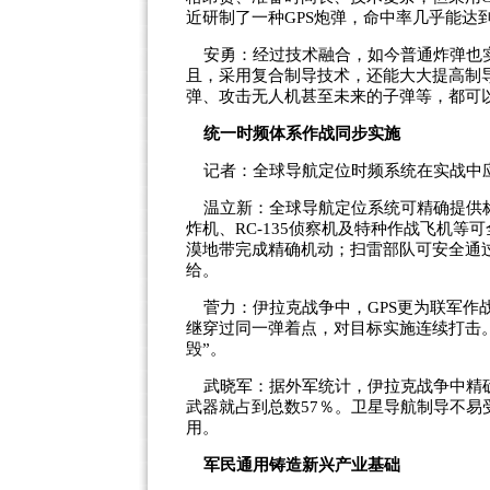
近研制了一种GPS炮弹，命中率几乎能达到
安勇：经过技术融合，如今普通炸弹也实
且，采用复合制导技术，还能大大提高制
弹、攻击无人机甚至未来的子弹等，都可
统一时频体系作战同步实施
记者：全球导航定位时频系统在实战中
温立新：全球导航定位系统可精确提供标准时
炸机、RC-135侦察机及特种作战飞机
漠地带完成精确机动；扫雷部队可安全通
给。
菅力：伊拉克战争中，GPS更为联军作
继穿过同一弹着点，对目标实施连续打击。
毁”。
武晓军：据外军统计，伊拉克战争中精确
武器就占到总数57％。卫星导航制导不
用。
军民通用铸造新兴产业基础