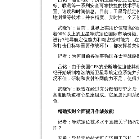
标、联测等一系列安全可靠快捷的技术手
置、速度和时间信息。目前，卫星导航定
地测量等技术，并在精度、实时性、全天
武晓军：目前，世界上实用价值较高的当
着90%以上的卫星导航定位国际市场份额
进行3维导航定位能力和精密授时能力，
和打击目标等重要作战环节，都发挥着关
记者：为何目前各军事强国在太空战略
吕铭：由于美国GPS的垄断地位迫使其
纪开始研制格洛纳斯卫星导航定位系统并
况不佳，研制和发射补网能力不足，使得
武晓军：欧盟在经过充分酝酿研究之后，
高度圆轨道核心星座组成。它虽属民间系
色。
精确实时全面提升作战效能
记者：导航定位技术水平直接关乎指挥决
挥？
安勇：导航定位技术可广泛用于飞机、卫