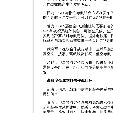
合作战效能产生了质的飞跃。
目前，GPS与惯性导航组合方式在美军的
惯性导航不易受干扰，可以在无GPS信号
菅力：GPS还使空中加油机与需要加油
GPS和夜视系统等装备，可使全天候、全
实现近距离相对导航定位。据外电披露，目
舰载机自动着舰系统或将完全采用GPS导
武晓军：在联合作战行动中，全球导航定
高空投、搜索、营救以及侦察、低空导航
吕铭：卫星导航定位接收机可以做到小型
通信设备组合在一起，从而显著提高单兵
备。
高精度低成本打击作战目标
记者：信息化战场与信息化装备体系的构
用如何？
菅力：卫星导航定位系统有高精度和低成
药和装备体系构建中。据悉，科索沃战争中
格昂贵、准备时间长、技术复杂，但采用G