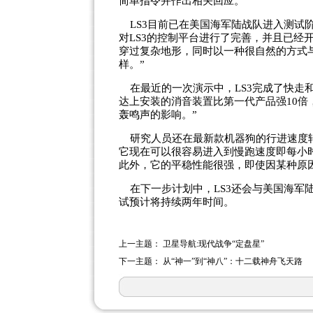
简单指令并作出相关回应。
LS3目前已在美国海军陆战队进入测试阶
对LS3的控制平台进行了完善，并且已经
穿过复杂地形，同时以一种很自然的方式
样。”
在最近的一次演示中，LS3完成了快走
达上安装的消音装置比第一代产品强10
轰鸣声的影响。”
研究人员还在最新款机器狗的行进速度转换
它现在可以很容易进入到慢跑速度即每小时
此外，它的平稳性能很强，即使因某种原
在下一步计划中，LS3还会与美国海军
试预计将持续两年时间。
上一主题：
卫星导航:现代战争“定盘星”
下一主题：
从“神一”到“神八”：十二载神舟飞天路