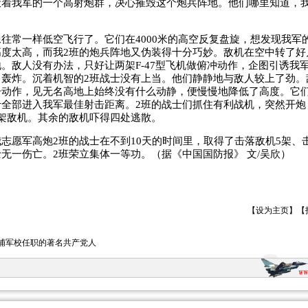
伏着我军的一个高射炮群，决心摧毁这个炮兵阵地。他们哪里知道，
常一样低空飞行了。它们在4000米的高空反复盘旋，想发现我军
高度太高，而我2班的炮兵阵地又伪装得十分巧妙。敌机在空中转了好
。敌人没有办法，只好让两架F-47型飞机做俯冲动作，企图引诱我
中轰炸。沉着机智的2班战士没有上当。他们静静地与敌人较上了劲。
击动作，见无名高地上始终没有什么动静，便慢慢地降低了高度。它
于全部进入我军最佳射击距离。2班的战士们抓住有利战机，突然开炮
架敌机。其余的敌机吓得四处逃散。
愿军高炮2班的战士在不到10天的时间里，取得了击落敌机5架、击
无一伤亡。2班荣立集体一等功。（据《中国国防报》 文/吴欣）
【
设为主页
】【
埔军校任职的著名共产党人