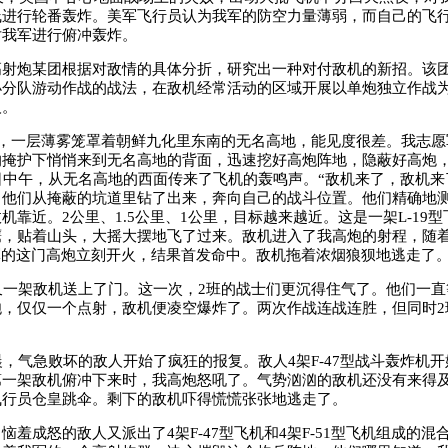
线进行轮番轰炸。美军飞行员认为我军的防空力量薄弱，而自己的飞
对我军进行俯冲轰炸。
炮某团根据对敌情的具体分折，研究出一种对付敌机的新招。该团
小分队游动作战的战法，在敌机经常活动的区域开展以单炮独立作战
人。
，一层薄雾笼罩着朝鲜九化里东南的无名高地，能见度很差。我志愿
的掩护下悄悄来到无名高地的背面，迅速挖好高炮阵地，隐蔽好高炮
日中午，从无名高地的西面传来了飞机的轰鸣声。“敌机来了，敌机来
。他们从掩蔽的坑道里钻了出来，奔向自己的战斗位置。他们精确地
机靠近。2公里、1.5公里、1公里，目标越来越近。这是一架L-19
鹰，贴着山头，大摇大摆地飞了过来。敌机进入了我高炮的射程，随
军的这门高炮立刻开火，结果首发命中。敌机拖着浓烟狼狈地逃走了
一架敌机送上了门。这一次，2班的战士们更沉得住气了。他们一直
炮，仅仅一个点射，敌机便凌空爆炸了。两次作战连战连胜，但同时2
气急败坏的敌人开始了疯狂的报复。敌人4架F-47型战斗轰炸机开
第一架敌机俯冲下来时，我高炮怒吼了。气势汹汹的敌机还没有来得
飞行员仓皇跳伞。剩下的敌机吓得慌慌张张地逃走了。
成怒的敌人又派出了4架F-47型飞机和4架F-51型飞机组成的混