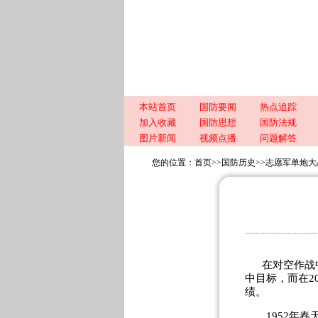
本站首页
国防要闻
热点追踪
加入收藏
国防思想
国防法规
图片新闻
视频点播
问题解答
您的位置：
首页
>>
国防历史
>>
志愿军单炮大
在对空作战中
中目标，而在2
绩。
1952年春