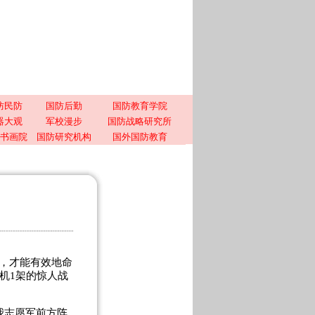
防民防
国防后勤
国防教育学院
器大观
军校漫步
国防战略研究所
书画院
国防研究机构
国外国防教育
，才能有效地命
机1架的惊人战
我志愿军前方阵