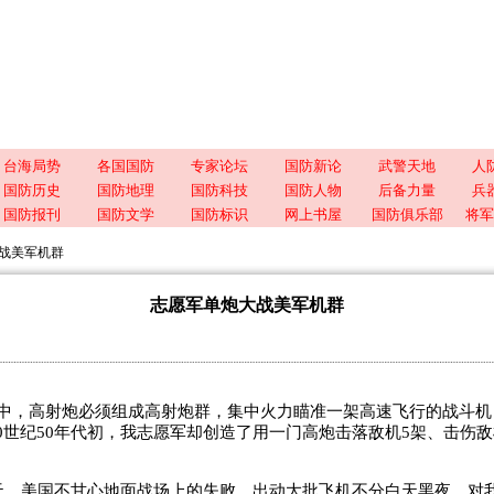
台海局势
各国国防
专家论坛
国防新论
武警天地
人
国防历史
国防地理
国防科技
国防人物
后备力量
兵
国防报刊
国防文学
国防标识
网上书屋
国防俱乐部
将军
战美军机群
志愿军单炮大战美军机群
，高射炮必须组成高射炮群，集中火力瞄准一架高速飞行的战斗机
0世纪50年代初，我志愿军却创造了用一门高炮击落敌机5架、击伤敌
天，美国不甘心地面战场上的失败，出动大批飞机不分白天黑夜，对