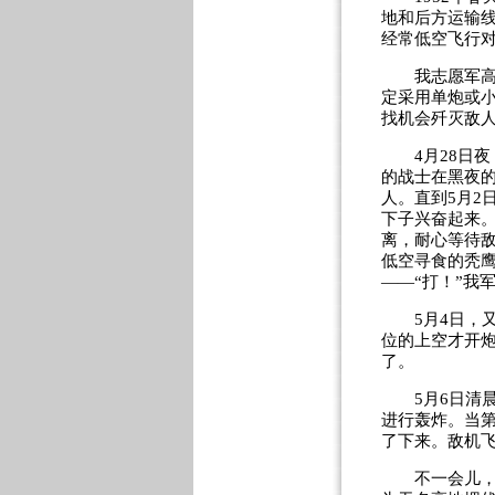
地和后方运输
经常低空飞行
我志愿军高射
定采用单炮或
找机会歼灭敌
4月28日夜
的战士在黑夜
人。直到5月2
下子兴奋起来
离，耐心等待敌
低空寻食的秃
——“打！”我
5月4日，又
位的上空才开
了。
5月6日清晨，
进行轰炸。当
了下来。敌机
不一会儿，恼羞