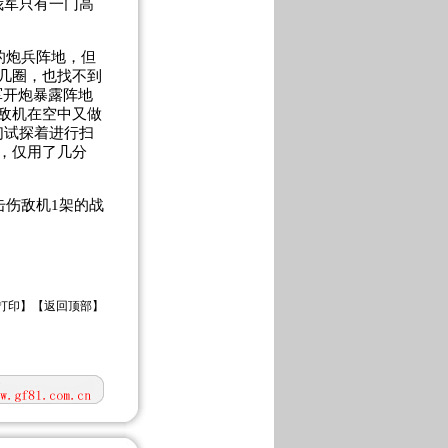
我军只有一门高
的炮兵阵地，但
几圈，也找不到
军开炮暴露阵地
敌机在空中又做
们试探着进行扫
，仅用了几分
伤敌机1架的战
打印
】【
返回顶部
】