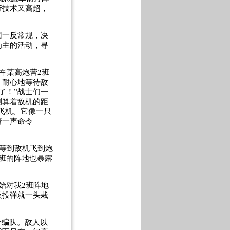
行技术又高超，
一反常规，决
为主的活动，寻
军某高炮营2班
，耐心地等待敌
了！”战士们一
测算着敌机的距
型飞机。它像一只
着一声命令
。
等到敌机飞到炮
班的阵地也暴露
始对我2班阵地
及投弹就一头栽
合编队。敌人以