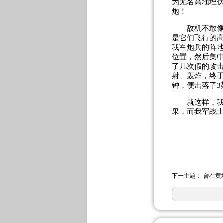
为无名高地埋
炮！
敌机不敢像往
是它们飞行的
我军炮兵的阵地
位置，然后集
了几次假的攻
射、轰炸，终
钟，便击落了3
就这样，我志
果，而我军战士
下一主题：
曾在黄