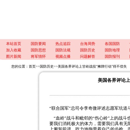
本站首页
国防要闻
热点追踪
台海局势
各国国防
加入收藏
国防思想
国防法规
国防历史
国防地理
图片新闻
将军情怀
视频点播
问题解答
国防报刊
您的位置：
首页
>>
国防历史
>>
美国各界评论上甘岭战役“摊牌行动”得不偿失
美国各界评论上
“联合国军”总司令李奇微评述志愿军坑道
“血岭”战斗和毗邻的“伤心岭”上的战斗
要我们消耗极大的体力，需要我们具有无
上匍匐前进，吃力地拖带着自己的步枪、