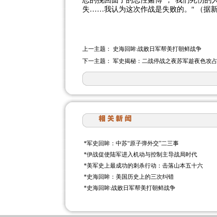
忍的挽回面子的恶性赌博"，"我们死伤的
失……我认为这次作战是失败的。" （据
上一主题：
史海回眸:战败日军帮美打朝鲜战争
下一主题：
军史揭秘：二战停战之夜苏军趁夜色攻
*
军史回眸：中苏“原子弹外交”二三事
*
伊战促使陆军进入机动与控制主导战局时代
*
美军史上最成功的刺杀行动：击落山本五十六
*
史海回眸：美国历史上的三次纠错
*
史海回眸:战败日军帮美打朝鲜战争