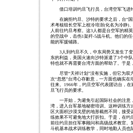
借口培训约旦飞行员，台湾空军飞进
在婉拒约旦、沙特的要求之后，台“国防
术考核组长空军上校冷培澍(化名为冷静)
人前往约旦考察。这3人都是台空军的精英
的空战中，击伤1架歼-5战斗机。他们的
能的军援铺路。
3人到约旦不久，中东局势又发生了变
东的利益，美国火速向沙特派遣了3个中队的
特也就不再需要台湾方面的帮助了。于是，
尽管“天祥计划”没有实施，但它为双方
次“忽悠”台湾心存歉意，一方面也确实
往来。1966年，约旦空军代表团访台，
旦飞行员的要求。
一开始，为避免引起国际社会的注意，
湾，进入台军基地秘密培训。这种训练方
区大面积沙漠戈壁的地形截然不同，接受
练效果不可避免地大打折扣。于是，在约旦
前往约旦担任军事顾问和高级战术教官。
斗机基本战术训练教学，同时地勤人员也