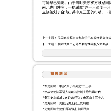
可能早已知晓。由于当时美苏双方顾忌国
南北也门冲突，干脆采取“睁一只眼闭一
直接策划了台湾出兵中东三国的行动。（据
上一主题：
民国高级军官大都留学日本获赠天皇指
下一主题：
朝鲜战争中志愿军名扬世界的八大血战
*
军史回眸：中苏“原子弹外交”二三事
*
伊战促使陆军进入机动与控制主导战局时代
*
美军史上最成功的刺杀行动：击落山本五十六
*
史海回眸：美国历史上的三次纠错
*
史海回眸:战败日军帮美打朝鲜战争