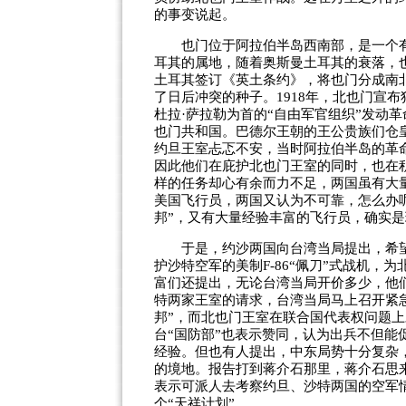
的事变说起。
也门位于阿拉伯半岛西南部，是一个有着
耳其的属地，随着奥斯曼土耳其的衰落，也
土耳其签订《英土条约》，将也门分成南北
了日后冲突的种子。1918年，北也门宣布
杜拉·萨拉勒为首的“自由军官组织”发动
也门共和国。巴德尔王朝的王公贵族们仓
约旦王室忐忑不安，当时阿拉伯半岛的革
因此他们在庇护北也门王室的同时，也在
样的任务却心有余而力不足，两国虽有大
美国飞行员，两国又认为不可靠，怎么办
邦”，又有大量经验丰富的飞行员，确实
于是，约沙两国向台湾当局提出，希望
护沙特空军的美制F-86“佩刀”式战机
富们还提出，无论台湾当局开价多少，他
特两家王室的请求，台湾当局马上召开紧急
邦”，而北也门王室在联合国代表权问题上
台“国防部”也表示赞同，认为出兵不但
经验。但也有人提出，中东局势十分复杂
的境地。报告打到蒋介石那里，蒋介石思
表示可派人去考察约旦、沙特两国的空军
个“天祥计划”。