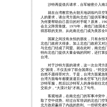
沙特再提借兵请求，台军秘密介入南北
就在台湾教官热火朝天地训练约旦空军
人的要求，请台湾方面向北也门提供军事
为何要帮助自己昔日的对手呢？原来，19
会主义阵营靠拢。1970年，南也门改国
得苏联的支持。从此南北也门成为美苏全
国家之间没有永恒的朋友，只有永恒不
北也门政府大得多。加上北也门政府又对
与北也门结成了同盟。就在此时，南北也
特向北也门提供大量金钱的同时，还打算
台湾。
对于沙特方面的请求，这一次台湾方面
交”困境，不仅丢掉了联合国席位，“邦交
自然不愿得罪对方。于是，台湾方面紧急制
台湾方面每年都要派遣百余名空军飞行员
沙特军服，然后以沙特军人的身份前往北也
交前夕，“大漠计划”才画上了句号。
客观地讲，在南北也门的军事冲突中，
取了空中优势。经过台军培训的北也门空军
北方政府赢得了内战的胜利。一些研究者