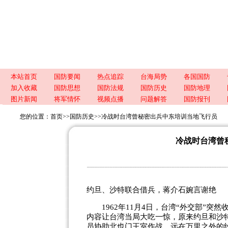
本站首页
国防要闻
热点追踪
台海局势
各国国防
加入收藏
国防思想
国防法规
国防历史
国防地理
图片新闻
将军情怀
视频点播
问题解答
国防报刊
您的位置：
首页
>>
国防历史
>>
冷战时台湾曾秘密出兵中东培训当地飞行员
冷战时台湾曾
约旦、沙特联合借兵，蒋介石婉言谢绝
1962年11月4日，台湾“外交部”突然
内容让台湾当局大吃一惊，原来约旦和沙
员协助北也门王室作战。远在万里之外的