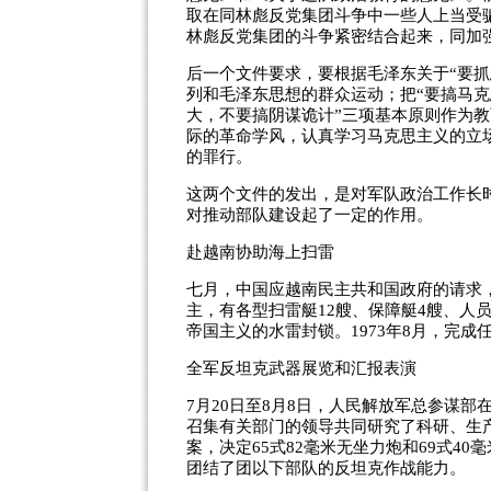
取在同林彪反党集团斗争中一些人上当受
林彪反党集团的斗争紧密结合起来，同加
后一个文件要求，要根据毛泽东关于“要
列和毛泽东思想的群众运动；把“要搞马
大，不要搞阴谋诡计”三项基本原则作为
际的革命学风，认真学习马克思主义的立
的罪行。
这两个文件的发出，是对军队政治工作长
对推动部队建设起了一定的作用。
赴越南协助海上扫雷
七月，中国应越南民主共和国政府的请求
主，有各型扫雷艇12艘、保障艇4艘、人
帝国主义的水雷封锁。1973年8月，完成
全军反坦克武器展览和汇报表演
7月20日至8月8日，人民解放军总参谋
召集有关部门的领导共同研究了科研、生
案，决定65式82毫米无坐力炮和69式4
团结了团以下部队的反坦克作战能力。