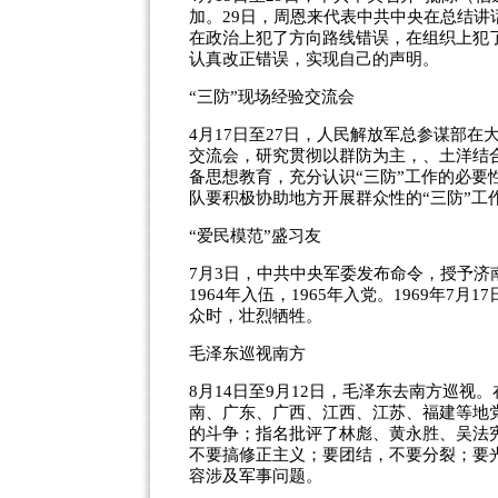
加。29日，周恩来代表中共中央在总结
在政治上犯了方向路线错误，在组织上犯
认真改正错误，实现自己的声明。
“三防”现场经验交流会
4月17日至27日，人民解放军总参谋部
交流会，研究贯彻以群防为主，、土洋结
备思想教育，充分认识“三防”工作的必要
队要积极协助地方开展群众性的“三防”工
“爱民模范”盛习友
7月3日，中共中央军委发布命令，授予济
1964年入伍，1965年入党。1969年
众时，壮烈牺牲。
毛泽东巡视南方
8月14日至9月12日，毛泽东去南方巡
南、广东、广西、江西、江苏、福建等地
的斗争；指名批评了林彪、黄永胜、吴法
不要搞修正主义；要团结，不要分裂；要
容涉及军事问题。