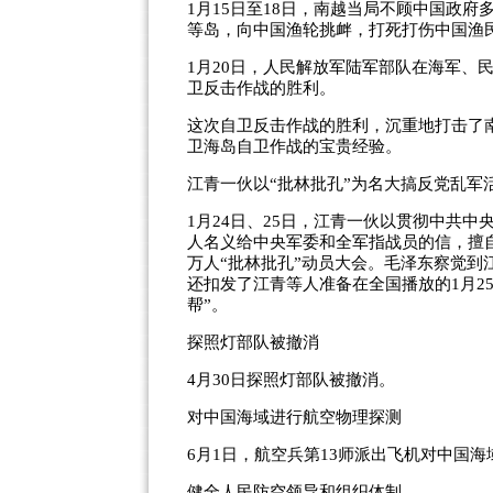
1月15日至18日，南越当局不顾中国政
等岛，向中国渔轮挑衅，打死打伤中国渔
1月20日，人民解放军陆军部队在海军、
卫反击作战的胜利。
这次自卫反击作战的胜利，沉重地打击了
卫海岛自卫作战的宝贵经验。
江青一伙以“批林批孔”为名大搞反党乱军
1月24日、25日，江青一伙以贯彻中共
人名义给中央军委和全军指战员的信，擅
万人“批林批孔”动员大会。毛泽东察觉到
还扣发了江青等人准备在全国播放的1月2
帮”。
探照灯部队被撤消
4月30日探照灯部队被撤消。
对中国海域进行航空物理探测
6月1日，航空兵第13师派出飞机对中国
健全人民防空领导和组织体制