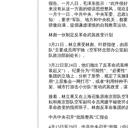
报告。一月八日，毛泽东批示：“此件很好
来没有从这一方面的错误思想整风，现在
一月十一日，中共中央、中央军委、总政
知〉，要求“军队、地方和中央机关，都
骄傲自满，提倡谦虚谨慎的自我教育运动
林彪一伙制定反革命武装政变计划
3月21日，林立果受林彪、叶群指使，由
队”主要成员周宇驰（空军怀念部办公室副
队政治部副处长）。
3月22日至24日，他们抛出了反革命武装纲
装起义”）。纪要分为“可能性”、“必要性”
集团的立场上，分析了形势，规定了实施
用“上层集会一网打尽”，或者“利用特种
架、城市打游击小分队”发动武装政变，谋
接着，林立果又在上海召集原南京部队空军政
耘和南京部队空军副司令员周建平秘密开
革命政变的指挥班子。林彪反革命集团的
中共中央召开“批陈整风”汇报会
4月15日至29日，中共中央召开“批陈（