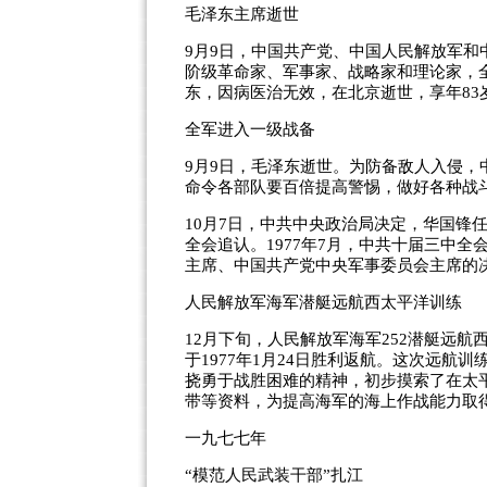
毛泽东主席逝世
9月9日，中国共产党、中国人民解放军
阶级革命家、军事家、战略家和理论家，
东，因病医治无效，在北京逝世，享年83
全军进入一级战备
9月9日，毛泽东逝世。为防备敌人入侵
命令各部队要百倍提高警惕，做好各种战斗
10月7日，中共中央政治局决定，华国锋
全会追认。1977年7月，中共十届三中
主席、中国共产党中央军事委员会主席的
人民解放军海军潜艇远航西太平洋训练
12月下旬，人民解放军海军252潜艇远航
于1977年1月24日胜利返航。这次远
挠勇于战胜困难的精神，初步摸索了在太
带等资料，为提高海军的海上作战能力取
一九七七年
“模范人民武装干部”扎江