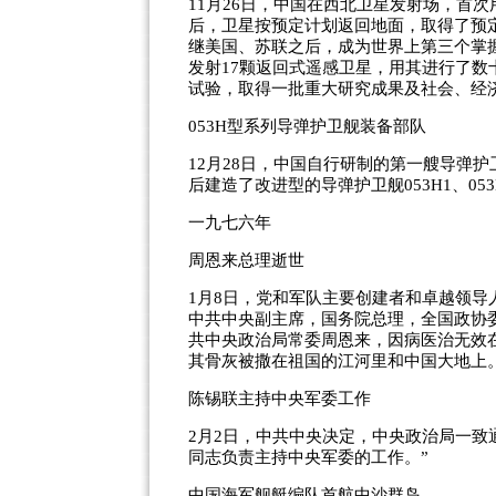
11月26日，中国在西北卫星发射场，首
后，卫星按预定计划返回地面，取得了预
继美国、苏联之后，成为世界上第三个掌握卫
发射17颗返回式遥感卫星，用其进行了数
试验，取得一批重大研究成果及社会、经
053H型系列导弹护卫舰装备部队
12月28日，中国自行研制的第一艘导弹护
后建造了改进型的导弹护卫舰053H1、053
一九七六年
周恩来总理逝世
1月8日，党和军队主要创建者和卓越领
中共中央副主席，国务院总理，全国政协
共中央政治局常委周恩来，因病医治无效
其骨灰被撒在祖国的江河里和中国大地上
陈锡联主持中央军委工作
2月2日，中共中央决定，中央政治局一致
同志负责主持中央军委的工作。”
中国海军舰艇编队首航中沙群岛