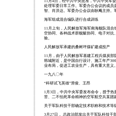
11月4日，经中共中央批准，中共中央军
处理军委日常工作。军委办公会议的成员
智、肖洪达。军委办公会议由耿飚主持。
海军组成混合编队进行合成训练
11月上旬，人民解放军海军南海舰队混
空协同、各种战术群舰艇协同、电子对抗
验。
人民解放军承建的桑树坪煤矿建成投产
11月，由于人民解放军基建工程兵煤炭
韩城附近，是中国自行设计、施工年产30
业布局，促进工农业生产，具有重大意义
一九八〇年
“科研试飞英雄”滑俊、王昂
1月3日，中共中央军委发布命令，授予
苦、二不怕死革命精神的空军航空兵某团副
关于军队科技干部确定技术职称和技术等
3月27日， 总政治部发出关于军队科技