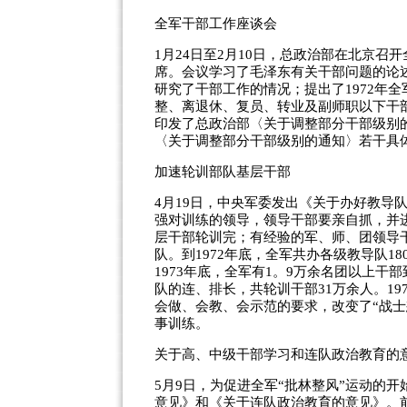
全军干部工作座谈会
1月24日至2月10日，总政治部在北京
席。会议学习了毛泽东有关干部问题的论
研究了干部工作的情况；提出了1972年
整、离退休、复员、转业及副师职以下干部
印发了总政治部〈关于调整部分干部级别的
〈关于调整部分干部级别的通知〉若干具
加速轮训部队基层干部
4月19日，中央军委发出《关于办好教导
强对训练的领导，领导干部要亲自抓，并
层干部轮训完；有经验的军、师、团领导
队。到1972年底，全军共办各级教导队1
1973年底，全军有1。9万余名团以上干
队的连、排长，共轮训干部31万余人。19
会做、会教、会示范的要求，改变了“战
事训练。
关于高、中级干部学习和连队政治教育的
5月9日，为促进全军“批林整风”运动的
意见》和《关于连队政治教育的意见》。