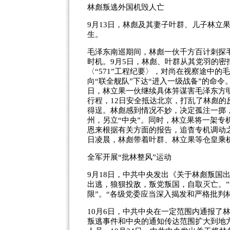
林彪叛逃外国机毁人亡
9月13日，林彪及其妻子叶群、儿子林立
生。
毛泽东南巡期间，林彪一伙千方百计刺探
时机。9月5日，林彪、叶群从其党羽的
〈“571”工程纪要〉，对尚在视察途中
向“联全舰队”下达“进入一级战备”的命令
日，林立果一伙继续具体笄谋害毛泽东方
行程，12日安全抵达北京，打乱了林彪
得逞。林彪感到情况不妙，决定孤注一掷
州，另立“中央”。同时，林立果将一架
恩来根据有关方面的报告，追杳专机调动
日凌晨，林彪带着叶群、林立果等仓皇乘
全军开展“批林整风”运动
9月18日，中共中央发出《关于林彪叛国出
出逃，狼狈投敌，叛党叛国，自取灭亡。”
限”。“各级党委应当深入揭发和严格批判
10月6日，中共中央在一定范围内通报了
叛逃事件和中央的通知传达范围扩大到地