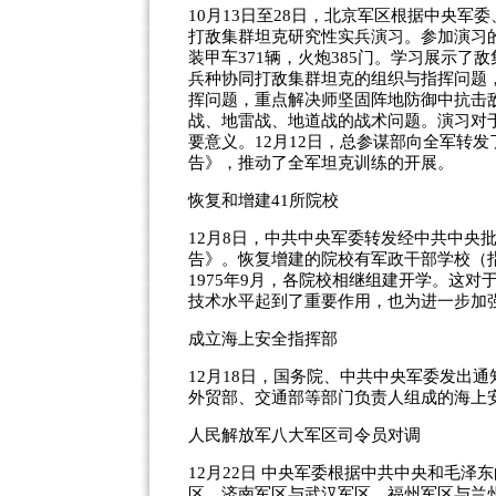
10月13日至28日，北京军区根据中央
打敌集群坦克研究性实兵演习。参加演习的
装甲车371辆，火炮385门。学习展示
兵种协同打敌集群坦克的组织与指挥问题
挥问题，重点解决师坚固阵地防御中抗击
战、地雷战、地道战的战术问题。演习对
要意义。12月12日，总参谋部向全军转
告》，推动了全军坦克训练的开展。
恢复和增建41所院校
12月8日，中共中央军委转发经中共中央
告》。恢复增建的院校有军政干部学校（指
1975年9月，各院校相继组建开学。这
技术水平起到了重要作用，也为进一步加
成立海上安全指挥部
12月18日，国务院、中共中央军委发出
外贸部、交通部等部门负责人组成的海上
人民解放军八大军区司令员对调
12月22日 中央军委根据中共中央和毛
区、济南军区与武汉军区、福州军区与兰