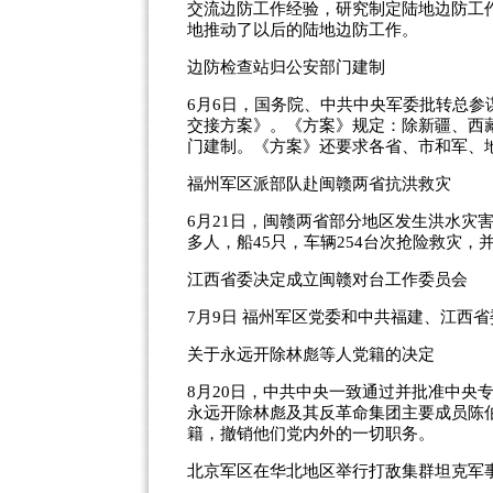
交流边防工作经验，研究制定陆地边防工
地推动了以后的陆地边防工作。
边防检查站归公安部门建制
6月6日，国务院、中共中央军委批转总
交接方案》。《方案》规定：除新疆、西
门建制。《方案》还要求各省、市和军、
福州军区派部队赴闽赣两省抗洪救灾
6月21日，闽赣两省部分地区发生洪水灾
多人，船45只，车辆254台次抢险救灾
江西省委决定成立闽赣对台工作委员会
7月9日 福州军区党委和中共福建、江西
关于永远开除林彪等人党籍的决定
8月20日，中共中央一致通过并批准中央
永远开除林彪及其反革命集团主要成员陈
籍，撤销他们党内外的一切职务。
北京军区在华北地区举行打敌集群坦克军