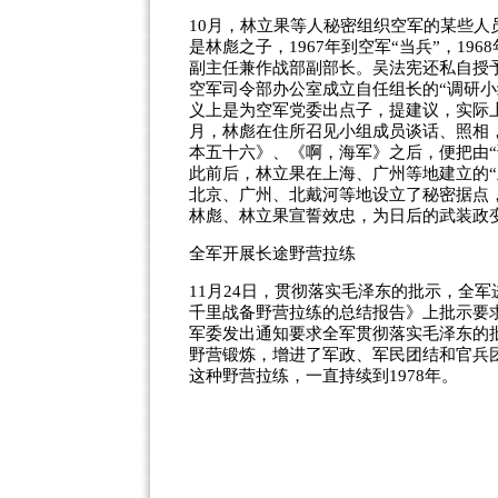
10月，林立果等人秘密组织空军的某些人
是林彪之子，1967年到空军“当兵”，196
副主任兼作战部副部长。吴法宪还私自授
空军司令部办公室成立自任组长的“调研
义上是为空军党委出点子，提建议，实际上
月，林彪在住所召见小组成员谈话、照相
本五十六》、《啊，海军》之后，便把由“
此前后，林立果在上海、广州等地建立的“
北京、广州、北戴河等地设立了秘密据点
林彪、林立果宣誓效忠，为日后的武装政
全军开展长途野营拉练
11月24日，贯彻落实毛泽东的批示，全
千里战备野营拉练的总结报告》上批示要求
军委发出通知要求全军贯彻落实毛泽东的
野营锻炼，增进了军政、军民团结和官兵
这种野营拉练，一直持续到1978年。