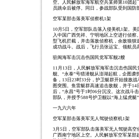
空。人民解放军海军航空兵某师第10团起飞
员跳伞后被俘。同日，参战部队受到国防
空军某部击落美军侦察机1架
10月5日，空军部队击落入侵美机1架。美国空
入中国广西凭祥、宁明地区上空进行侦察。
型飞机拦截，并击落敌侦察机，余敌狼狈
成功战斗。战后，飞行员张运宝、领航员
驻闽海军击沉击伤国民党军军舰2艘
11月13日，人民解放军海军击沉击伤国民
舰、“永泰”号猎潜舰从澎湖起航，企图袭
备，13日23时33分，护卫艇群开始接敌
图突围。鱼雷艇群高速追击敌舰，并于14日
后，“永昌”号于1时06分沉没。这次战
部队，并授予588号护卫舰以“海上猛虎艇
一九六六年
空军某部击落美军无人驾驶侦察机1架
3月5日，空军部队击落美军无人驾驶高空
广西南宁地区上空。人民解放军空军某部起