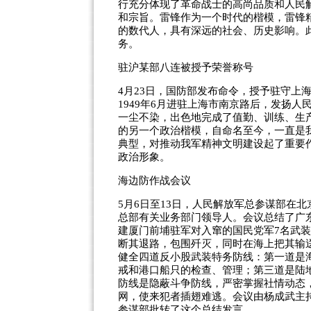
行充分体现了革命战士的高尚品质和人民
和宗旨。雷锋作为一个时代的楷模，雷锋
的数代人，具有深远的社会、历史影响。此
务。
驻沪某部八连被授予荣誉称号
4月23日，国防部发布命令，授予驻守上
1949年6月进驻上海市南京路后，发扬
一尘不染，出色地完成了值勤、训练、生
的另一个政治楷模，自命名至今，一直是
典型，对推动我军精神文明建设起了重要
政治形象。
海边防作战会议
5月6日至13日，人民解放军总参谋部在
总部有关业务部门领导人。会议总结了广
建厦门前埔驻军对入窜的国民党军7名武
断其退路，包围歼灭，同时在海上把其输
健全四道反小股武装特务防线：第一道是
戒和港口船只的检查、管理；第三道是陆
防线是隐蔽斗争防线，严密掌握社情动态
网，使来犯者插翅难逃。会议由杨成武主
参谋部批转了这个总结发言。