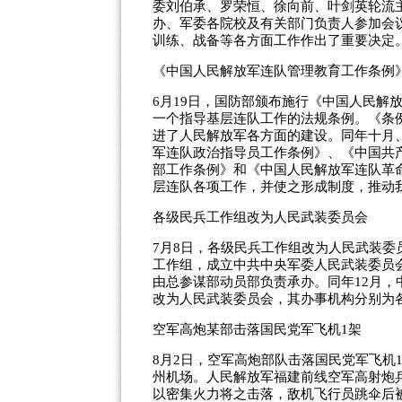
委刘伯承、罗荣恒、徐向前、叶剑英轮流
办、军委各院校及有关部门负责人参加会
训练、战备等各方面工作作出了重要决定
《中国人民解放军连队管理教育工作条例
6月19日，国防部颁布施行《中国人民解
一个指导基层连队工作的法规条例。《条
进了人民解放军各方面的建设。同年十月
军连队政治指导员工作条例》、《中国共
部工作条例》和《中国人民解放军连队革
层连队各项工作，并使之形成制度，推动
各级民兵工作组改为人民武装委员会
7月8日，各级民兵工作组改为人民武装委员
工作组，成立中共中央军委人民武装委员
由总参谋部动员部负责承办。同年12月
改为人民武装委员会，其办事机构分别为
空军高炮某部击落国民党军飞机1架
8月2日，空军高炮部队击落国民党军飞机1
州机场。人民解放军福建前线空军高射炮兵
以密集火力将之击落，敌机飞行员跳伞后