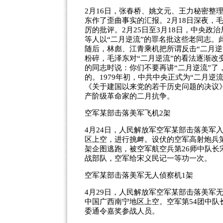
2月16日，张春桥、姚文元、王力秘密整
东作了歪曲事实的汇报。2月18日深夜，
厉的批评。2月25日至3月18日，中央政
等人以“二月逆流”的罪名批这些老同志
随后，林彪、江青乘机把所谓反击“二月逆
粉碎，毛泽东对“二月逆流”的看法逐渐改变
的同志时说：你们不要再讲“二月逆流”了，
的。1979年初，中共中央正式为“二月逆
《关于建国以来党的若干历史问题的决议
产阶级革命家的二月抗争。
空军某部击落美军飞机2架
4月24日，人民解放军空军某部击落美军入
区上空，进行挑衅。设伏的空军高射炮兵第
架企图逃跑，被空军航空兵第26师中队长
战部队，空军给宋义民记一等功一次。
空军某部击落美军无人侦察机1架
4月29日，人民解放军空军某部击落美军
中国广西南宁地区上空。空军第54团中队
委通令嘉奖参战人员。