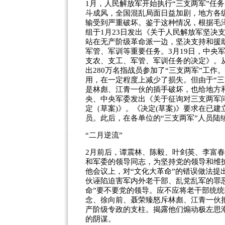
1月，人民解放军开始执行“三支两军”任务
斗成风，全国混乱局面日益加剧，地方各
输受到严重破坏。鉴于这种情况，根据毛
组于1月23日发出《关于人民解放军坚决
站在无产阶级革命派一边，坚决支持和援
军管、军训等重要任务。3月19日，中央
支农、支工、军管、军训任务的决定》。
出280万名指战员参加了“三支两军”工
用，在一定程度上减少了损失。但由于“三
是林彪、江青一伙的插手破坏，也给地方和
央、中央军委发出《关于征询对三支两军
定（草案)》。《决定(草案)》要求在已
员。此后，在各单位的“三支两军”人员陆
“二月逆流”
2月前后，谭震林、陈毅、叶剑英、李富
和军委的领导同志，为坚持党的领导和维
他会议上，对“文化大革命”的错误做法
伙诬陷迫害军内外老干部、乱党乱军的罪
命”要不要党的领导。应不应将老干部统
念、徐向前、聂荣臻怒斥林彪、江青一伙
产阶级专政的支柱。揭露他们煽动极左思
的阴谋。