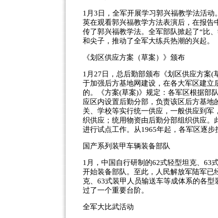
1月3日，全军开展学习郭兴福教学法活
英在观看郭兴福教学方法表演后，在报告
传了郭兴福教学法。全军部队掀起了“比
和尖子，推动了全军大练兵热潮的兴起。
《划区供应方案（草案）》颁布
1月27日，总后勤部颁布《划区供应方案(草
于加强后方基地网建设，在各大军区建立
的。《方案(草案)》规定：各军区根据部
应区内设置后勤分部，负责该区后方基地
关、学校等实行统一供应，一般供应到军
织供应；统用物资由后勤分部组织供应。
进行试点工作。从1965年起，各军区逐
国产系列装甲车辆装备部队
1月，中国自行研制的62式轻型坦克、63
开始装备部队。至此，人民解放军陆军已经
克、63式装甲人员输送车等成体系的各
过了一个重要台阶。
全军大比武活动