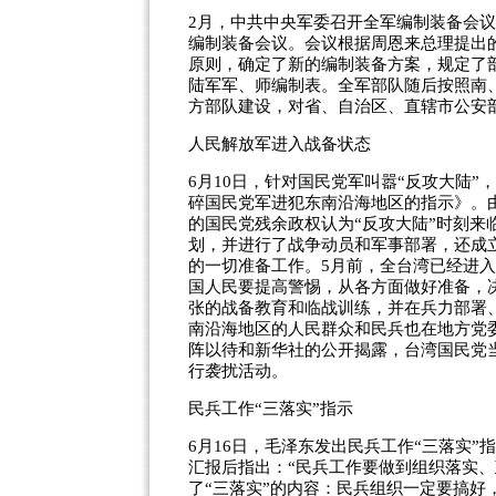
2月，中共中央军委召开全军编制装备会议
编制装备会议。会议根据周恩来总理提出
原则，确定了新的编制装备方案，规定了
陆军军、师编制表。全军部队随后按照南
方部队建设，对省、自治区、直辖市公安
人民解放军进入战备状态
6月10日，针对国民党军叫嚣“反攻大陆
碎国民党军进犯东南沿海地区的指示》。
的国民党残余政权认为“反攻大陆”时刻
划，并进行了战争动员和军事部署，还成
的一切准备工作。5月前，全台湾已经进
国人民要提高警惕，从各方面做好准备，
张的战备教育和临战训练，并在兵力部署
南沿海地区的人民群众和民兵也在地方党
阵以待和新华社的公开揭露，台湾国民党
行袭扰活动。
民兵工作“三落实”指示
6月16日，毛泽东发出民兵工作“三落实
汇报后指出：“民兵工作要做到组织落实、
了“三落实”的内容：民兵组织一定要搞