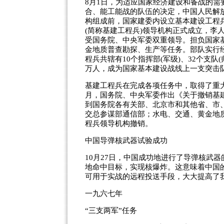
8月1日，为适应国家经济建设和备战的
合、能工能战的队伍的决定，中国人民解
构组成前，国家建委内设立基本建设工程兵
(简称基建工程兵)领导机构正式成立，李
受国务院、中央军委双重领导。担负国家
金地质普查勘探、生产等任务。部队实行经
程兵共辖有10个指挥部(军级)、32个支队(
万人，成为国家基本建设战线上一支突击
基建工程兵在完成各项任务中，取得了重大
月，国务院、中央军委作出《关于撤销基
到国务院各有关部、北京市和其他省、市
交总参谋部通信部；水电、交通、黄金地质
程兵领导机构撤销。
中国导弹核武器试验成功
10月27日，中国成功地进行了导弹核武
地命中目标，实现核爆炸。这意味着中国
可用于实战的远程投送手段，大大提高了
一九六七年
“三支两军”任务