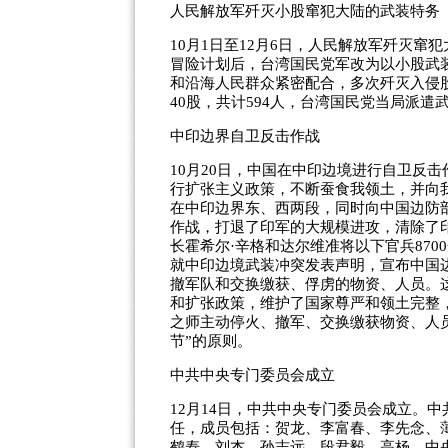
人民解放军歼灭小股窜犯大陆的武装特务
10月1日至12月6日，人民解放军歼灭窜
冒险计划后，台湾国民党军改为以小股武
和沿海人民群众紧密配合，多次歼灭入侵股
40股，共计594人，台湾国民党当局派
中印边界自卫反击作战
10月20日，中国在中印边境进行自卫反
行扩张主义政策，不断蚕食我领土，并向我边
在中印边界东、西两段，同时向中国边防
作战，打退了印军的大规模进攻，清除了
长霍希尔·辛格和达尔维准将以下官兵870
就中印边境武装冲突发表声明，宣布中国
撤军队和交换缴获、俘虏的物资、人员。
和扩张政策，维护了国家尊严和领土完整
之师主动停火、撤军、交换缴获物资、人
节”的原则。
中共中央专门委员会成立
12月14日，中共中央专门委员会成立。
任，成员包括：贺龙、李富春、李先念、
鹤寿、刘杰、孙志远、段君毅、高杨。中