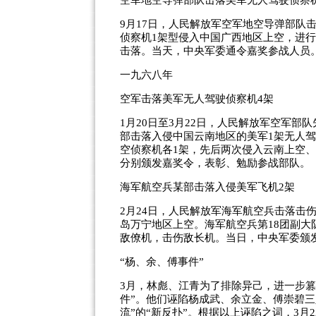
空军地空导弹部队击落美军无人驾驶侦察
9月17日，人民解放军空军地空导弹部队
侦察机1架型侵入中国广西地区上空，进
击落。当天，中央军委通令嘉奖参战人员
一九六八年
空军击落美军无人驾驶侦察机4架
1月20日至3月22日，人民解放军空军部
部击落入侵中国云南地区的美军1架无人驾
空侦察机各1架，先后两次侵入云南上空
分别颁发嘉奖令，表彰、勉励参战部队。
海军航空兵某部击落入侵美军飞机2架
2月24日，人民解放军海军航空兵击落击伤
岛万宁地区上空。海军航空兵第18团副大
敌僚机，击伤敌长机。当日，中央军委颁
“杨、余、傅事件”
3月，林彪、江青为了排除异己，进一步
件”。他们诬陷杨成武、余立金、傅崇碧三人
流”的“新反扑”。根据以上诬陷之词，3