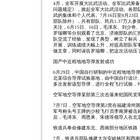
4月，全军开展大比武活动。全军比武筹备
问题规定》，掀起全军大比武活动。各部
武的集体和个人代表。7月16日至8月23
部队除外），共有部队、民兵1.37万人参
关注，6月15日、16日，毛泽东、刘少
罗瑞卿等分别观看了北京、济南部队的汇
队交流了经验，发现了典型，树立了标兵
开展，训练成绩大幅上升，对提高部队军
做文章，同时诬告罗瑞卿，把这次活动压
国产中近程地地导弹发射成功
6月29日，中国自行研制的中近程地地导
北某综合导弹试验基地，由中国自行设计、
多次发射该型导弹，进行全程飞行试验，均
空军地空导弹某部第三次击落来犯国民党
7月7日，空军地空导弹第2营在福建漳州
军号称头号王牌的少校飞行员李南屏被击
后，毛泽东、周恩来、朱德等领导人在北
铁道兵奉命修建东北、西南部分地区铁路
7月，铁道兵部队修建大兴安岭林区和西