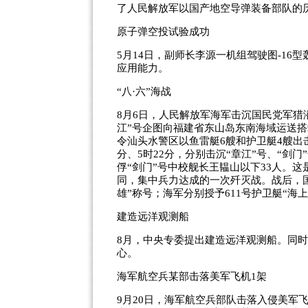
了人民解放军以国产地空导弹装备部队的
原子弹空投试验成功
5月14日，副师长李源一机组驾驶图-1
应用能力。
“八·六”海战
8月6日，人民解放军海军击沉国民党军猎潜
江”号企图向福建省东山岛东南海域运送搭
令汕头水警区以鱼雷艇6艘和护卫艇4艘出
分、5时22分，分别击沉“章江”号、“剑
俘“剑门”号中校舰长王韫山以下33人。
同，集中兵力达成的一次歼灭战。战后，
雄”称号；海军分别授予611号护卫艇“海上
建造远洋观测船
8月，中央专委提出建造远洋观测船。同
心。
海军航空兵某部击落美军飞机1架
9月20日，海军航空兵部队击落入侵美军飞机