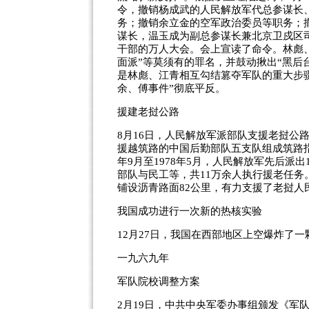
令，撤销杨成武的人民解放军代总参谋长
务；撤销余立金的空军政治委员等职务；
谋长，温玉成为副总参谋长兼北京卫戍区
干部的万人大会。会上宣读了命令。林彪、
面派”等莫须有的罪名，并鼓动揪出“黑后
是林彪、江青相互勾结篡夺军队的重大步骤。
余、傅事件”彻底平反。
援建老挝公路
8月16日，人民解放军派部队支援老挝公
援越筑路的中国后勤部队五支队组成筑路指
年9月至1978年5月，人民解放军先后派
部队与民工等，共11万余人执行援老任务。
铺设沥青路面82公里，有力支援了老挝人
我国成功进行一次新的热核实验
12月27日，我国在西部地区上空爆炸了
一九六九年
军队院校调整方案
2月19日，中共中央军委办事组颁发《军队