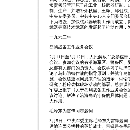
负责领导管理原子能工业、核武器研制。1
制、生产，并增补余秋里、王诤、邱创成
中央专委委员。中共中央15人专门委员
下为增强、加快核武器研制工作而成立，
武器等高技术武器的发展起了推动作用，
一九六三年
岛屿战备工作业务会议
2月11日至3月12日，人民解放军总参
会议。参加会议的有沿海军区、警备区、
总部有关部门的负责人。会议学习了毛泽
论了岛屿防御作战的指导原则，并就守岛
施。会议还遵照周恩来总理的指示，讨论
研究了粉碎袭扰破坏活动的部署。总参谋长
军委上报了《关于岛屿战备工作业务会议
议讨论、解决了沿海岛屿守备的具体问题
大作用。
毛泽东为雷锋同志题词
3月5日，中央军委主席毛泽东为雷锋题词
运输连因公牺牲的英雄战士。雷锋是在毛