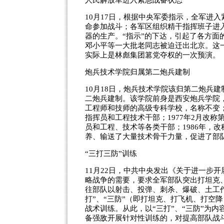
人民解放军进入紧急战备状态
10月17日，根据中央军委指示，全军进入
命参加战斗；各军区组织精干指挥班子进
器的生产。“指示”的下达，引起了各方
邓小平等一大批老同志被迫迁出北京。这
实际上是林彪集团篡党夺权的一次预演。
炮兵技术学院归属第二炮兵建制
10月18日，炮兵技术学院该归第二炮兵
二炮兵建制。该学院前身是西安炮兵学院，
工程师和技师的高级专科学校，名称不变；
指挥员和工程技术干部；1977年2月改
员和工程、技术等各类干部；1986年，
养、输送了大量技术骨干力量，促进了部
“三打三防”训练
11月22日，中共中央发出《关于进一步
略战争的需要，要求全军部队突出打坦克
往部队以射击、投弹、刺杀、爆破、土工
打”、“三防”（即打坦克、打飞机、打空
战术训练。从此，以“三打”、“三防”为
备强敌开展针对性训练的，对提高部队战