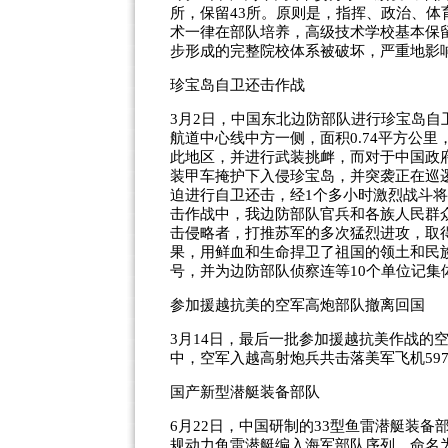
所，保留43所。原则是，指挥、政治、
术一律在部队培养，高级技术学校基本保
步形成的完整院校体系被破坏，严重地影
珍宝岛自卫还击作战
3月2日，中国东北边防部队进行珍宝岛
航道中心线中方一侧，面积0.74平方公里
此地区，并进行武装挑衅，而对于中国政府
装甲车掩护下入侵珍宝岛，并突袭正在巡
迫进行自卫还击，经1个多小时激烈战斗将
击作战中，我边防部队官兵和各族人民群
击侵略者，打推苏军的多次猛烈进攻，取得
果，用鲜血和生命捍卫了祖国的领土和民
号，并为边防部队侦察连等10个单位记集
参加援越抗美的空军高炮部队撤离回国
3月14日，最后一批参加援越抗美作战的
中，空军入越高射炮兵共击落美军飞机597
国产新型潜艇装备部队
6月22日，中国研制的33型鱼雷潜艇装
规动力鱼雷潜艇编入海军部队序列，命名为