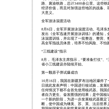
路、襄渝铁路，总计3400余公里。这些
经济价值，而且对加强这些地区的战备、
大意义。
全军游泳泅渡活动
8月6日，全军开展游泳泅渡活动。毛泽东
发出《全军迅速开展游泳训练》的通知，
泳泅渡训练，并出现了一批整连、整营、
高全军指战员体质，培养不怕风险、不怕
“三线建设”指示
8月， 毛泽东主席指示，“要准备打仗”
省小三线建设亦陆续开始。
第一颗原子弹试爆成功
10月16日，我国在新疆罗布泊地区爆炸
日就此发表声明：中国进行核试验，发展
任何情况下都不会首先使用核武器。我国
者自力更生、奋发图强的结果；是中国核
一个新的阶段，为进一步发展核武器奠定
断，使中国成为继美、苏、英、法后世界
我国的国家安全和世界和平具有深远的影