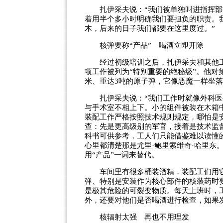
扎伊采夫说：“我们被单独叫进指挥部接
着用半个多小时明确我们要担负的职责。
木，后来的日子我们都要在这里度过。”
核弹要称“产品” 喝酒立即开除
经过初级培训之后，扎伊采夫和其他工
项工作被列为“特别重要的绝秘级”。他对第
米、重达3吨的原子弹，它像恶魔一样坐
扎伊采夫说：“我们工作时就像外科医
与手术室不相上下。小的组件被装在木箱
装配工作严格按照技术规则规定，哪怕是
查：先是更高级别的军官，接着是技术监
科书可供参考，工人们只能借鉴难以读懂
心里都清楚那是尤里·鲍里索维奇·哈里东
用“产品”一词来替代。
车间里有很多桶装酒精，装配工们用它
弹、特别是安装作为核心部件的核装药时
是极其危险的可裂变物质。每天上班时，
外，还要对他们是否喝酒进行检查，如果
核辐射太强 再也不用理发