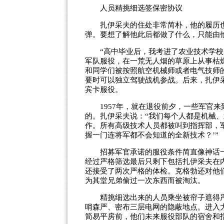
人员精挑细选签保密协议
扎伊采夫的住处非常简朴，他的履历也很
弹。要想了解他此后都做了什么，只能由
“高中毕业后，我考进了农业技术学校，
军队服役，在一荒无人烟的草原上从事枯
和同学们被按照航空机械师或者电气技师
要时可以独立驾驶战机参战。后来，扎伊
宾卡服役。
1957年，就在退役前夕，一些军官来
的。扎伊采夫说：“我们每个人都是机械
作。所有高级技术人员都被叫到指挥部，
握一门连将军都不会知道的全新技术？’”
招募军官承诺的服役条件简直像神话一
经过严格筛选最后只剩下包括扎伊采夫在
还接受了两次严格的体检。克格勃还对他
为其堂兄弟偷过一次东西而被淘汰。
精挑细选出来的人员乘坐被帘子遮得严
哨森严、密布三层电网的隐蔽地点。进入
简易平房前，他们未来服役部队的宿舍和