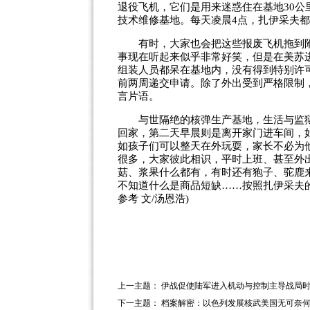
退役飞机，它们是用来迷惑住在基地30
技术维修基地。每天凌晨4点，扎伊采夫
有时，大家也会把这些报废飞机拖到附
事现在听起来似乎非常好笑，但是在美苏
组装人员都呆在基地内，没有得到特别许
前两周递交申请。除了外出受到严格限制
言片语。
与世隔绝的核弹生产基地，生活与监狱
回家，第二天早晨则是离开家门进车间，
如孩子们可以整天在外玩耍，家长不必为
很多，大家彼此相识，平时上班、甚至外
菇、浆果什么都有，有时还有狍子、驼鹿
不知道什么是商品短缺……按照扎伊采夫的
参考 文/汤恩浩)
上一主题：
伊战促使陆军进入机动与控制主导战局
下一主题：
档案解密：以色列发展核武美国无可奈