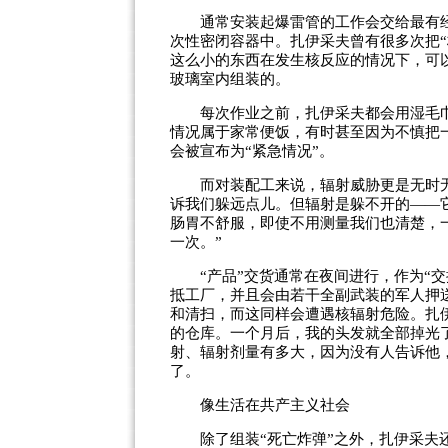
通常安装起爆雷管的工作会交给最有经
次性密闭容器中。扎伊采夫曾有很多次把
这么小的东西在发生核反应的情况下，可
玻璃室内组装的。
每次作业之前，扎伊采夫都会用湿毛巾
情况属于家常便饭，有时甚至因为不慎把
会被宣布为“紧急情况”。
而对装配工来说，辐射威胁更是无时无处
诉我们躲远点儿。但辐射是躲不开的——
肠胃不舒服，即使不用测量我们也清楚，
一次。”
“产品”交货通常在夜间进行，作为“交换
抵工厂，并且会由若干全副武装的军人押
和清扫，而这同样会遭遇核辐射危险。扎
的仓库。一个月后，我的头发就全部掉光
射、辐射剂量有多大，因为没有人告诉他
了。
像生活在共产主义社会
除了组装“死亡炸弹”之外，扎伊采夫还