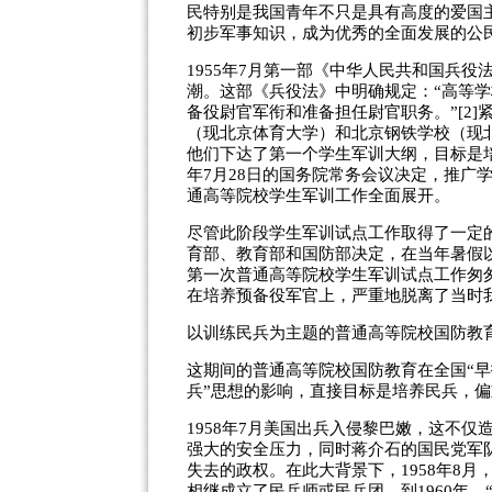
民特别是我国青年不只是具有高度的爱国
初步军事知识，成为优秀的全面发展的公民”
1955年7月第一部《中华人民共和国兵
潮。这部《兵役法》中明确规定：“高等
备役尉官军衔和准备担任尉官职务。”[2]
（现北京体育大学）和北京钢铁学校（现
他们下达了第一个学生军训大纲，目标是培
年7月28日的国务院常务会议决定，推广学
通高等院校学生军训工作全面展开。
尽管此阶段学生军训试点工作取得了一定的
育部、教育部和国防部决定，在当年暑假
第一次普通高等院校学生军训试点工作匆
在培养预备役军官上，严重地脱离了当时
以训练民兵为主题的普通高等院校国防教育(19
这期间的普通高等院校国防教育在全国“早
兵”思想的影响，直接目标是培养民兵，
1958年7月美国出兵入侵黎巴嫩，这不
强大的安全压力，同时蒋介石的国民党军队
失去的政权。在此大背景下，1958年8月
相继成立了民兵师或民兵团。到1960年