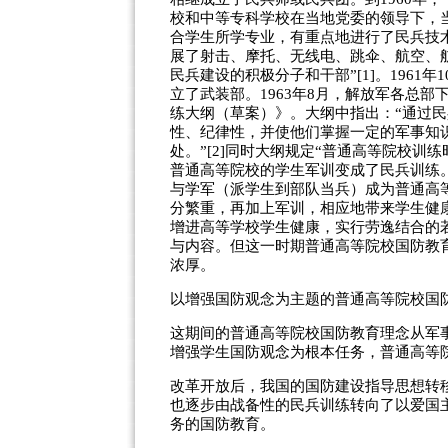
校和中等专科学校在当地党委的领导下，
合学生所学专业，有重点地进行了民兵技
展了射击、摩托、无线电、跳伞、航空、
民兵建设的积极分子和干部”[1]。196
立了武装部。1963年8月，解放军各总
练大纲（草案）》。大纲中指出：“通过
性、纪律性，并使他们掌握一定的军事知
处。”[2]同时大纲规定“普通高等院校训练
普通高等院校的学生军训变成了民兵训练。
与学军（派学生到部队当兵）成为普通高
分繁重，再加上军训，相应地带来学生健康
增进高等学校学生健康，实行劳逸结合的
与内容。但这一时期普通高等院校国防教育
浓厚。
以增强国防观念为主题的普通高等院校国防教
这期间的普通高等院校国防教育理念从军
增强学生国防观念为根本任务，普通高等
改革开放后，我国的国防建设指导思想转
也逐步由战备性的民兵训练转向了以爱国
务的国防教育。