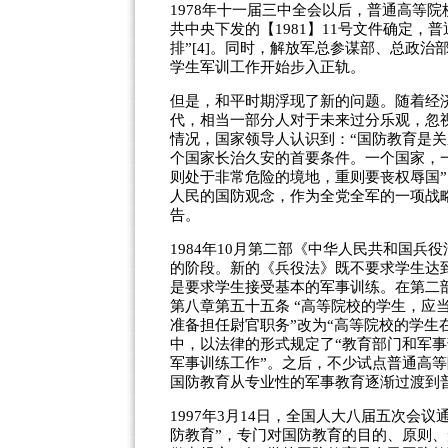
1978年十一届三中全会以后，普通高等院
共中央下发的【1981】11号文件确定，
排”[4]。同时，解放军总参谋部、总政
学生军训工作开始步入正轨。
但是，和平时期浮现了新的问题。随着经
代，相当一部分人对于未来过分乐观，忽
情况，国家领导人认识到：“国防教育是关系
个国家长治久安的首要条件。一个国家，
则处于非常危险的境地，重则要丧权辱国”
人民的国防观念，作为全党全军的一项战
告。
1984年10月第二部《中华人民共和国
的阶段。新的《兵役法》既不要求学生达
是要求学生接受基本的军事训练。在第二
第八章第五十五条 “高等院校的学生，应
准备担任尉官职务”改为“高等院校的学生
中，以法律的形式规定了“教育部门和军
军事训练工作”。之后，不少试点普通高
国防教育从专业性的军事教育逐渐过渡到
1997年3月14日，全国人大八届五次会
防教育”，专门对国防教育的目的、原则