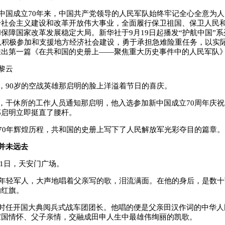
中国成立70年来，中国共产党领导的人民军队始终牢记全心全意为
身社会主义建设和改革开放伟大事业，全面履行保卫祖国、保卫人民
保障国家改革发展稳定大局。新华社于9月19日起播发“护航中国”
队积极参加和支援地方经济社会建设，勇于承担急难险重任务，以实
推出第一篇《在共和国的史册上——聚焦重大历史事件中的人民军队
黎云
，90岁的空战英雄那启明的脸上洋溢着节日的喜庆。
，干休所的工作人员通知那启明，他入选参加新中国成立70周年庆
那启明立即挺直了腰杆。
70年辉煌历程，共和国的史册上写下了人民解放军光彩夺目的篇章。
并未远去
0月1日，天安门广场。
的年轻军人，大声地唱着父亲写的歌，泪流满面。在他的身后，是数
的红旗。
时任开国大典阅兵式战车团团长。他唱的便是父亲田汉作词的中华人
家国情怀、父子亲情，交融成田申人生中最雄伟绚丽的凯歌。