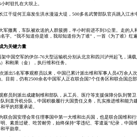
4小时驻扎在大坝上。
长江干堤何王庙发生洪水漫溢大堤，500多名武警部队官兵跳入江水
大军撤离，车队被欢送的人群簇拥，半小时前进不到3公里。走的人
名字。“我不知道你是谁，我却知道你为了谁”，一首《为了谁》红
成为关键力量
，两架中国空军的伊尔-76大型运输机分别从北京和四川泸州起飞，满
乌）和刚果（金），执行维和任务。
年首次派出5名军事观察员以来，中国已累计派出维和军事人员4万余人
动。目前，仍有2500余名中国军人正在联合国7个任务区和联合国总
观察员到派出成建制维和部队，从工兵、医疗等支援保障分队到警卫
分队到直升机分队，中国积极履行大国责任义务，扎实推进维和能力
界和平的郑重承诺。
为联合国安理会常任理事国中第一大维和出兵国，也是联合国维和行
明、素质过硬、吃苦耐劳，始终保持“零违纪、零遣返”纪录，中国
持和平勋章。