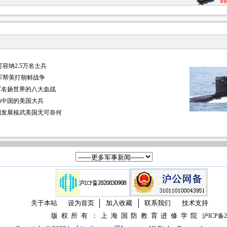
容纳2.5万名士兵
军帮美打朝鲜战争
军名扬世界的八大血战
助中国的美国大兵
列发展核武美国无可奈何