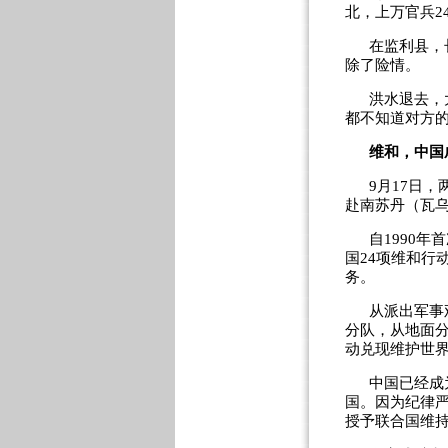
北，上万官兵2
在监利县，
除了险情。
洪水退去，
都不知道对方的
维和，中国
9月17日
赴南苏丹（瓦
自1990
国24项维和行
务。
从派出军事
分队，从地面
动兑现维护世
中国已经成
国。因为纪律严
授予联合国维