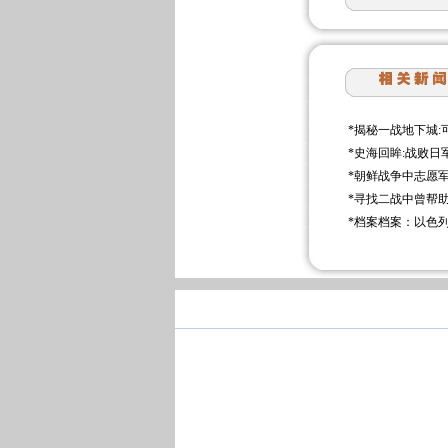
*
揭秘一战地下城:可
*
史海回眸:战败日
*
朝鲜战争中志愿
*
寻找二战中曾帮
*
档案档案：以色