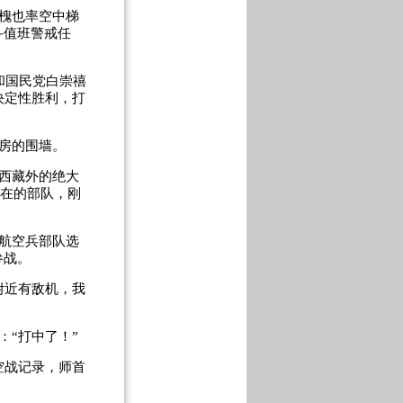
槐也率空中梯
斗值班警戒任
和国民党白崇禧
决定性胜利，打
房的围墙。
西藏外的绝大
所在的部队，刚
航空兵部队选
参战。
附近有敌机，我
“打中了！”
空战记录，师首