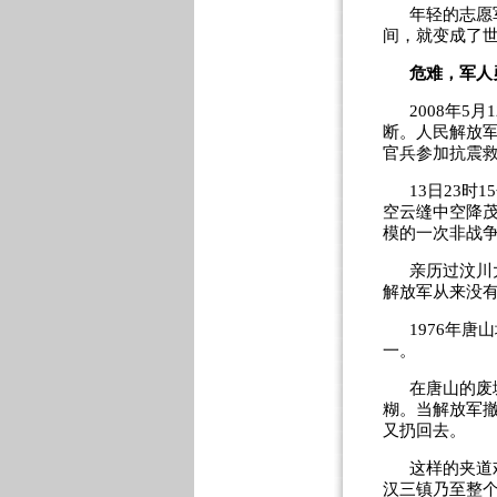
年轻的志愿
间，就变成了世
危难，军人
2008年
断。人民解放军
官兵参加抗震
13日23时
空云缝中空降茂
模的一次非战
亲历过汶川
解放军从来没有
1976年
一。
在唐山的废
糊。当解放军
又扔回去。
这样的夹道
汉三镇乃至整