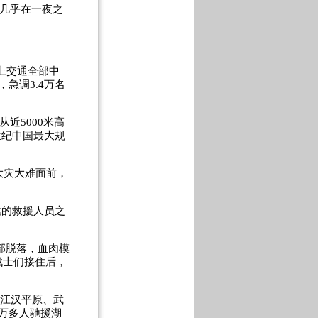
国几乎在一夜之
陆上交通全部中
急调3.4万名
从近5000米高
世纪中国最大规
大灾大难面前，
达的救援人员之
部脱落，血肉模
战士们接住后，
保江汉平原、武
万多人驰援湖