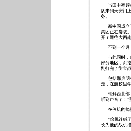
当田申率领
队来到天安门
务。
新中国成立
集团正在鏖战。
开了通往大西
不到一个月
与此同时，
部分地区，剑指
刚打完了衡宝
包括那启明
走，在航校里
朝鲜西北部
听到声音了！”
在僚机的掩
“僚机连喊
长为他的战机