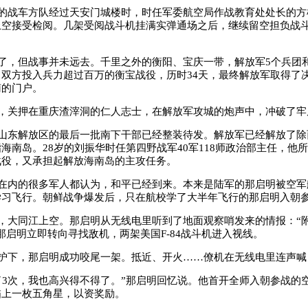
的战车方队经过天安门城楼时，时任军委航空局作战教育处处长的方
上空接受检阅。几架受阅战斗机挂满实弹通场之后，继续留空担负战
了，但战事并未远去。千里之外的衡阳、宝庆一带，解放军5个兵团
双方投入兵力超过百万的衡宝战役，历时34天，最终解放军取得了
南的门户。
，关押在重庆渣滓洞的仁人志士，在解放军攻城的炮声中，冲破了牢
山东解放区的最后一批南下干部已经整装待发。解放军已经解放了除
海南岛。28岁的刘振华时任第四野战军40军118师政治部主任，他
战役，又承担起解放海南岛的主攻任务。
在内的很多军人都认为，和平已经到来。本来是陆军的那启明被空军
学习飞行。朝鲜战争爆发后，只在航校学了大半年飞行的那启明入朝
，大同江上空。那启明从无线电里听到了地面观察哨发来的情报：“
那启明立即转向寻找敌机，两架美国F-84战斗机进入视线。
护下，那启明成功咬尾一架。抵近、开火……僚机在无线电里连声喊：
了3次，我也高兴得不得了。”那启明回忆说。他首开全师入朝参战的
描上一枚五角星，以资奖励。