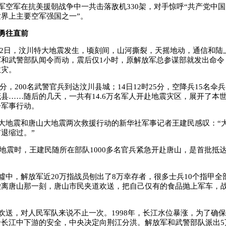
军空军在抗美援朝战争中一共击落敌机330架，对手惊呼“共产党中
界上主要空军强国之一”。
勇往直前
5月12日，汶川特大地震发生，顷刻间，山河撕裂，天摇地动，通信和
和武警部队闻令而动，震后仅1小时，原解放军总参谋部就发出命令，
救灾。
15分，200名武警官兵到达汶川县城；14日12时25分，空降兵15名伞兵
县……随后的几天，一共有14.6万名军人开赴地震灾区，展开了本
争军事行动。
大地震和唐山大地震两次救援行动的新华社军事记者王建民感叹：“
退缩过。”
唐山地震时，王建民随所在部队1000多名官兵紧急开赴唐山，是首批抵
墟中，解放军近20万指战员刨出了8万幸存者，很多士兵10个指甲全
撤离唐山那一刻，唐山市民夹道欢送，把自己仅有的食品抛上军车，
欢送，对人民军队来说不止一次。1998年，长江水位暴涨，为了确
个长江中下游的安全，中央决定向荆江分洪。解放军和武警部队派出5