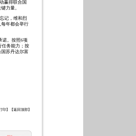
动赢得联合国
关键力量。
被忘记，维和烈
人每年都会举行
承诺。按照6项
行任务能力；按
合国苏丹达尔富
打印
】【
返回顶部
】