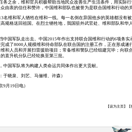
任务之余，维和官兵积极帮助当地民众改善生产生活条件，用实际行
民众由衷的信任和赞许，中国维和部队也被誉为是联合国维和行动的
13名维和军人牺牲在维和一线。每一名倒在异国他乡的英雄都没有
被高规格送回祖国。在烈士牺牲地，我国驻外武官处、维和部队和华
。
挡中国军队走出去。中国2015年作出支持联合国维和行动的6项务实
完成了8000人规模维和待命部队在联合国的注册工作，正在形成遂
训维和人员和开展扫雷援助项目；常备维和警队已经组建完毕；向联
遣的直升机分队已经轮换至第三批。
，中国军队将为构建人类命运共同体作出更大贡献。
：于晓泉、刘艺、马俪维、许森）
京9月19日电）
【
设为主页
】【