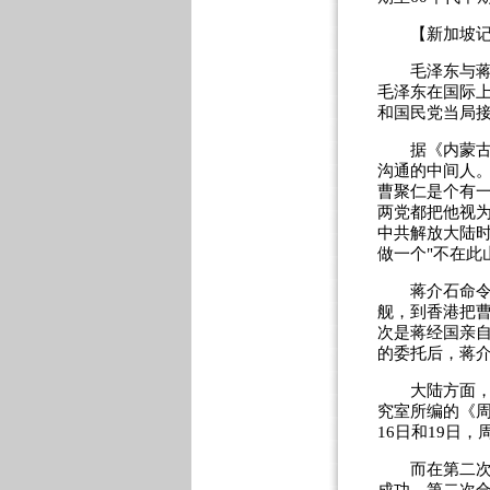
【新加坡记者
毛泽东与蒋介
毛泽东在国际
和国民党当局
据《内蒙古党
沟通的中间人
曹聚仁是个有
两党都把他视
中共解放大陆时
做一个"不在此
蒋介石命令长
舰，到香港把
次是蒋经国亲
的委托后，蒋
大陆方面，曹
究室所编的《周
16日和19日
而在第二次接