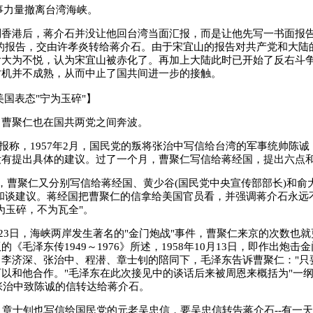
事力量撤离台湾海峡。
港后，蒋介石并没让他回台湾当面汇报，而是让他先写一书面报告
字的报告，交由许孝炎转给蒋介石。由于宋宜山的报告对共产党和大陆
后大为不悦，认为宋宜山被赤化了。再加上大陆此时已开始了反右斗
时机并不成熟，从而中止了国共间进一步的接触。
国表态"宁为玉碎"】
聚仁也在国共两党之间奔波。
称，1957年2月，国民党的叛将张治中写信给台湾的军事统帅陈诚
没有提出具体的建议。过了一个月，曹聚仁写信给蒋经国，提出六点
曹聚仁又分别写信给蒋经国、黄少谷(国民党中央宣传部部长)和俞大
和谈建议。蒋经国把曹聚仁的信拿给美国官员看，并强调蒋介石永远
为玉碎，不为瓦全"。
23日，海峡两岸发生著名的"金门炮战"事件，曹聚仁来京的次数也
《毛泽东传1949～1976》所述，1958年10月13日，即作出炮击
、李济深、张治中、程潜、章士钊的陪同下，毛泽东告诉曹聚仁："只
以和他合作。"毛泽东在此次接见中的谈话后来被周恩来概括为"一纲
过张治中致陈诚的信转达给蒋介石。
章士钊也写信给国民党的元老吴忠信，要吴忠信转告蒋介石--有一