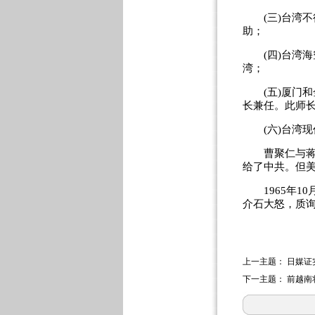
(三)台湾不
助；
(四)台湾海
湾；
(五)厦门和
长兼任。此师
(六)台湾现
曹聚仁与蒋氏
给了中共。但
1965年10
介石大怒，质
上一主题：
日媒证
下一主题：
前越南