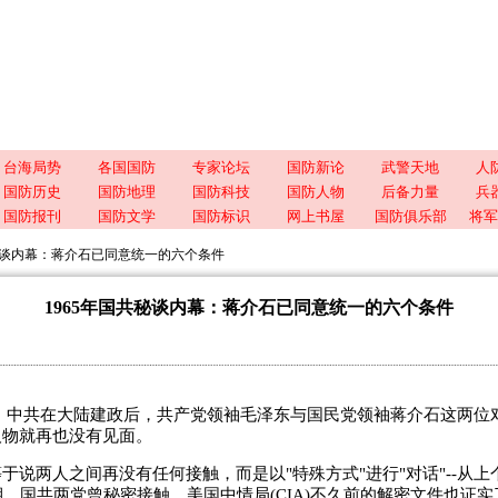
台海局势
各国国防
专家论坛
国防新论
武警天地
人
国防历史
国防地理
国防科技
国防人物
后备力量
兵
国防报刊
国防文学
国防标识
网上书屋
国防俱乐部
将军
共秘谈内幕：蒋介石已同意统一的六个条件
1965年国共秘谈内幕：蒋介石已同意统一的六个条件
月，中共在大陆建政后，共产党领袖毛泽东与国民党领袖蒋介石这两位
人物就再也没有见面。
两人之间再没有任何接触，而是以"特殊方式"进行"对话"--从上个
期，国共两党曾秘密接触。美国中情局(CIA)不久前的解密文件也证