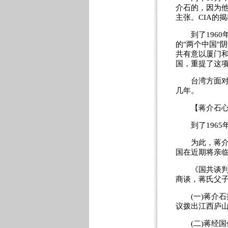
介石的，因为他
主张。CIA的
到了1960
的"两个中国"
共有意以厦门和
国，重提了这
台湾方面对国
几年。
【蒋介石心存
到了1965
为此，蒋介石
国在近期将亲
《国共谈判史
商谈，蒋氏父
(一)蒋介石
议拨出江西庐
(二)蒋经国