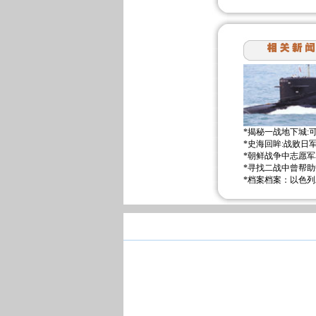
*
揭秘一战地下城:可
*
史海回眸:战败日
*
朝鲜战争中志愿军
*
寻找二战中曾帮助
*
档案档案：以色列