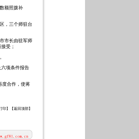
数额照拨补
区，三个师驻台
市市长由驻军师
所接受；
低。
六项条件报告
再度合作，使蒋
打印
】【
返回顶部
】