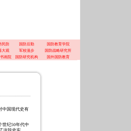
防民防
国防后勤
国防教育学院
器大观
军校漫步
国防战略研究所
书画院
国防研究机构
国外国防教育
对中国现代史有
世纪50年代中
实了这段史实。