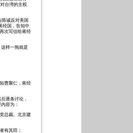
弃对台湾的主权
告陈诚反对美国
蒋经国，告知中
曹再次写信给蒋经
这样一拖就是
知曹聚仁，蒋经
后逐条讨论，
要内容为：
党总裁。北京建
耕者有其田；