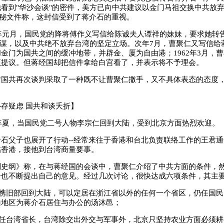
看到"华沙会谈"的密件，美方已向中共建议以金门马祖交换中共放
揭秘文件称，这封信受到了蒋介石的重视。
年元月，国民党的降将傅作义写信给陈诚夫人谭祥的妹妹，要求她转
阴谋，以及中共绝不放弃台湾的坚定立场。次年7月，曹聚仁又写信给
金门为国共之间的缓冲地带，并辟金、厦为自由港；1962年3月，
项提议。但蒋经国却把信件拿给白宫看了，并表示将不予理会。
共再次谈判采取了一种既不让曹聚仁撒手，又不具体表态的态度，
疑虑 国共和谈夭折】
年夏，当国民党二号人物李宗仁回到大陆，受到北京方面热烈欢迎。
父子也展开了行动--经常来往于香港和台北负责联络工作的王君通
临香港，接他到台湾商量要事。
纲》称，在与蒋经国的会谈中，曹聚仁介绍了中共方面的条件，然
子也不断提出自己的意见。经过几次讨论，很快达成六项条件，其主
携旧部回到大陆，可以定居在浙江省以外的任何一个省区，仍任国民
山地区为蒋介石居住与办公的汤沐邑；
任台湾省长，台湾除交出外交与军事外，北京只坚持农业方面必须