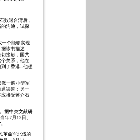
石败退台湾后，
石的沟通，试探
找一个能够实现
。据该书描述，
密切接触，国共
这个关系，他在
到了香港--他想
密派一艘小型军
沟通渠道；另一
答应接受蒋介石
。据中央文献研
当年7月13日、
"。
民革命军北伐的