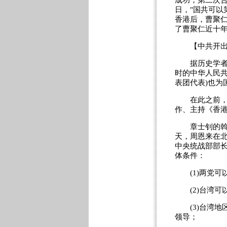
成功，第二次合
日，"国共可以
香港后，曹聚仁
了曹聚仁近十年
【中共开出合
据历史学者范
时的中华人民共
表团代表)也
在此之前，章
作、主持《香
章士钊的斡旋
天，周恩来在北
中央统战部部
体条件：
(1)两党可
(2)台湾可
(3)台湾地
领导；