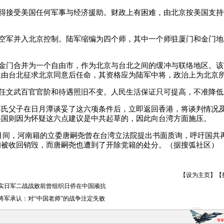
得接受美国任何军事与经济援助。财政上有困难，由北京按美国支持
空军并入北京控制。陆军缩编为四个师，其中一个师驻厦门和金门地
金门合并为一个自由市，作为北京与台北之间的缓冲与联络地区。该
长由台北征求北京同意后任命，其资格应为陆军中将，政治上为北京
任文武百官官阶和待遇照旧不变。人民生活保证只可提高，不准降
父子在日月潭谈妥了这六项条件后，立即返回香港，将谈判情况及
美国则因为怀疑这六点建议是中共起草的，因此向台湾方面施压。
月间，河南籍的立委唐嗣尧曾在台湾立法院提出书面质询，呼吁国共
询被收回销毁，而唐嗣尧也遭到了开除党籍的处分。（据搜弧社区）
【
设为主页
】【
实日军二战战败前曾组织日侨在中国顽抗
将军承认：对“中国老师”的战争注定失败