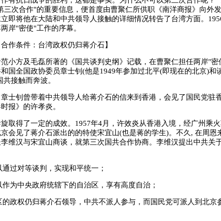
作有抗日战争的胜利，这都是事实。为什么不可以第三次合作呢？"于
第三次合作"的重要信息，便首度由曹聚仁所供职《南洋商报》向外
立即将他在大陆和中共领导人接触的详细情况转告了台湾方面。195
两岸"密使"工作的序幕。
作条件：台湾政权仍归蒋介石】
小方及毛磊所著的《国共谈判史纲》记载，在曹聚仁担任两岸"密使
和国全国政协委员章士钊(他是1949年参加过北平(即现在的北京)和
为国共接触而奔波。
士钊曾带着中共领导人给蒋介石的信来到香港，会见了国民党驻香
港时报》的许孝炎。
取得了一定的成效。1957年4月，许效炎从香港入境，经广州乘火
京会见了蒋介石派出的的特使宋宜山(也是蒋的学生)。不久, 在周恩
长李维汉与宋宜山商谈，就第三次国共合作协商。李维汉提出中共关
以通过对等谈判，实现和平统一；
以作为中央政府统辖下的自治区，享有高度自治；
区的政权仍归蒋介石领导，中共不派人参与，而国民党可派人到北京