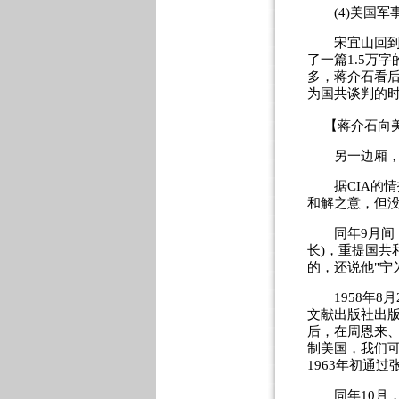
(4)美国军
宋宜山回到香
了一篇1.5万
多，蒋介石看
为国共谈判的
【蒋介石向美
另一边厢，曹
据CIA的情报
和解之意，但
同年9月间，
长)，重提国共
的，还说他"宁
1958年8月
文献出版社出版的
后，在周恩来
制美国，我们可
1963年初通
同年10月，