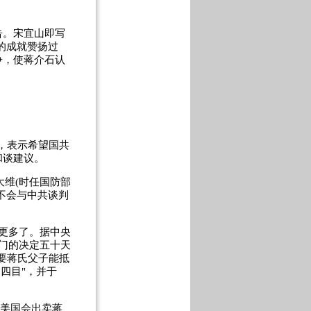
。宋宜山即写
的成就赞扬过
争，使蒋介石认
，表示希望国共
和谈建议。
维(时任国防部
不会与中共谈判
就更多了。据中央
金门的决定五十天
要蒋氏父子能抵
四目"，并于
天美国会出卖蒋