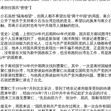
担任国共"密使"】
石虽然"隔海相望"，但两人都不希望出现"两个中国"的局面。蒋介
上公开了他关于支持蒋介石当台湾总统的意见，希望以此换来与蒋介
接触。而蒋介石此时也有与中共领导人接触的想法。
史》记载，上世纪50年代后期和60年代初期，国共双方都试图寻
。这个人后来被找到了，他就是新加坡《南洋商报》特派记者曹聚仁
一定政治活动能力的文化人，过去与共产党和国民党的上层人物都有
为上宾，他本人对国共两党也表现出一种不偏不倚的态度。正是因为
，没有留在大陆为新中国政权工作，也没有跑到台湾去工作，而是跑
山中"的观察者。
子蒋经国于50年代中期两次找到曹聚仁。其中，一次是蒋经国秘
曹聚仁接到台湾，与其密谈如何由曹聚仁出面建立国民党与共产党的
自到香港找曹聚仁，与他再次商谈如何与共产党沟通的问题。曹聚仁
介石就把曹聚仁请去了台北。
聚仁于1956年7月到北京采访，受到了绝非记者所能享受到的待遇
恩来年谱》，经由1956年7月11日中共中央书记处扩大会议的讨论，
，周恩来三次接见曹聚仁，"先后由邵力子、张治中、屈武、陈毅等陪同
见中，周恩来说："国民党和共产党合作过两次，第一次合作有国