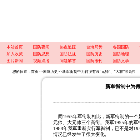
本站首页
国防要闻
热点追踪
台海局势
各国国防
加入收藏
国防思想
国防法规
国防历史
国防地理
图片新闻
视频点播
问题解答
国防报刊
国防文学
您的位置：
首页
>>
国防历史
>>
新军衔制中为何没有设“元帅”、“大将”等高衔
新军衔制中为何
同1955年军衔制相比，新军衔制的一
元帅、大元帅三个高衔。我军1955年的
1988年我军重新实行军衔制，已不是对1
情况已经发生了很大变化。