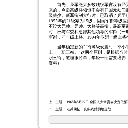
首先，我军绝大多数现役军官没有经受
来的，今后高级将领也不会有开国元勋们
级减少。新军衔制实行时，已取消了兵团职
1955年的21级减为15级，因而军衔等
不设大元帅、元帅、大将等高衔，最高军
时，应与军委和总部其他领导的军衔（一
军衔，即一级上将。1994年取消一级上将
当年确定新的军衔等级设置时，邓小平同
上，一职三衔。”这两个原则，是根据当
职三衔，道理很简单，年轻干部需要培养，
资料）
上一主题：
1965年5月22日 全国人大常委会决定取
下一主题：
老兵回忆：真实残酷的地道战