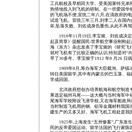
工兵航校及早稻田大学。受美国莱特兄弟
热情地投入到飞机的研制。在一些爱国华侨
的飞机场不便,宣统二年八月,在清政府的
试造飞机。宣统三年三月,刘李二人在国内
坏,坠落失败。刘佐成身负重伤,从此不再
1910年11月19日,李宝焌、刘佐成
起及简章》提醒国民:世界航空事业刚刚起步,
海《东方》杂志发表了李宝焌的《研究飞行
就对飞机有了比较正确的认识,特别是对“向
早了30多年。李宝焌于1912 年8 月26
1909年8月,筹办海军大臣载洵、萨镇冰
转往美国留学,其中有内蒙古的巴玉藻、福建
学成回国。
北洋政府想创办培养航海和航空制造专门
果选定福州马尾——这大概与当时海军中福建
尾海军学校附设飞潜学校,又在海军船政局
当时制造飞机用的钢、铝等金属材料我国并
建生产的又多又好。海军飞机工程处是我
1925年,上海发生“五卅惨案”,广东发
民的反帝爱国运动。留学法国的飞行家陈国