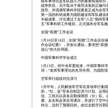
级军事理论是军队战斗力的重要组成部分
战争胜负，无不取决于领导决策的正确与
指导。并强调军事科学院要真正成为全军军
第一流的科研成果为国防建设和军队建设
丰硕成果，讨论通过了全军“八五”期间军
五”军事科研工作规划，正式颁布全军实施
全国“双拥”工作会议
1月10日至16日，全国“双拥”工作会议
作会议纪要》，并发出通知，要求把“双拥
连心”的大好局面。
中国军事科学学会成立
1月13日，经中央军委批准，中国军事科
词：“发挥军事理论的先导作用、为国防现
空军举行战役对抗演习
1月中旬，人民解放军空军在某地举行集
的，“红、蓝”军各自制定演习计划、运
信、工程兵以及各后勤保障部（分）队。
袭、反击和反突击等课目，并进行了空中
特点，达到了预期目的。由过去航空兵部