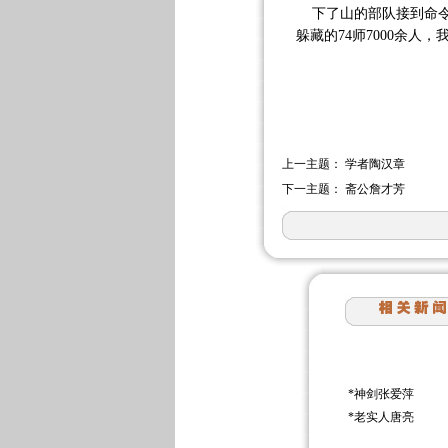
下了山的部队接到命令
躲藏的
74
师
7000
余人，
上一主题：
学者陶汉章
下一主题：
斋公詹才芳
*
神剑张爱萍
*
老实人唐亮