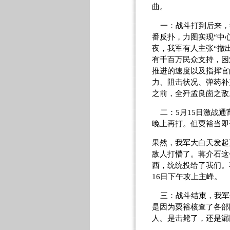
曲。
一：战斗打到后来，
番反扑，力图实现“中
夜，我军有人主张“撤
有千百万民众支持，困
推进的速度以及指挥官
力、阻击状况、弹药补
之前，全歼孟良崮之敌
二：
5
月
15
日激战通
晚上再打。但粟裕当即
果然，我军大白天发起
敌人打懵了。蒋介石这
西，统统投给了我们。
16
日下午攻上主峰。
三：战斗结束，我军开
是因为粟裕核查了各部
人。是击毙了，还是漏