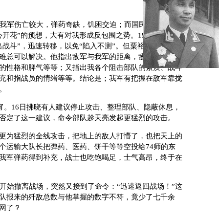
我军伤亡较大，弹药奇缺，饥困交迫；而国民党
74
师却轮
心开花”的预想，大有对我形成反包围之势。
1947
年
5
月
15
日
出战斗”，迅速转移，以免“陷入不测”。但粟裕认为：我们
难总可以解决。他指出敌军与我军的距离，敌军的实力，
的性格和脾气等等；又指出我各个阻击部队的素质、战斗
充和指战员的情绪等等。结论是；我军有把握在敌军靠拢
。
宵。
16
日拂晓有人建议停止攻击、整理部队、隐蔽休息，
否定了这一建议，命令部队趁天亮发起更猛烈的攻击。
更为猛烈的全线攻击，把地上的敌人打懵了，也把天上的
个运输大队长把弹药、医药、饼干等等空投给
74
师的东
我军弹药得到补充，战士也吃饱喝足，士气高昂，终于在
始撤离战场，突然又接到了命令：“迅速返回战场！”这
队报来的歼敌总数与他掌握的数字不符，竟少了七千余
网了？