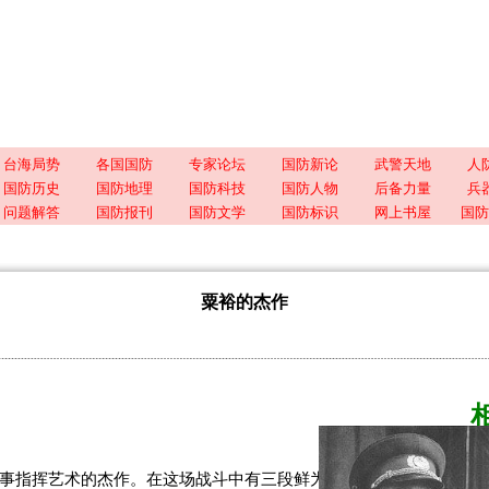
台海局势
各国国防
专家论坛
国防新论
武警天地
人
国防历史
国防地理
国防科技
国防人物
后备力量
兵
问题解答
国防报刊
国防文学
国防标识
网上书屋
国防
粟裕的杰作
事指挥艺术的杰作。在这场战斗中有三段鲜为人知的插