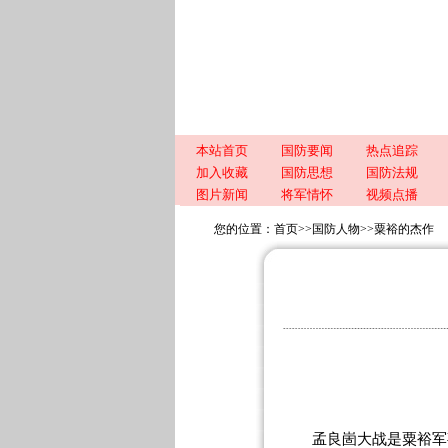
本站首页
国防要闻
热点追踪
加入收藏
国防思想
国防法规
图片新闻
将军情怀
视频点播
您的位置：
首页
>>
国防人物
>>
粟裕的杰作
孟良崮大战是粟裕军