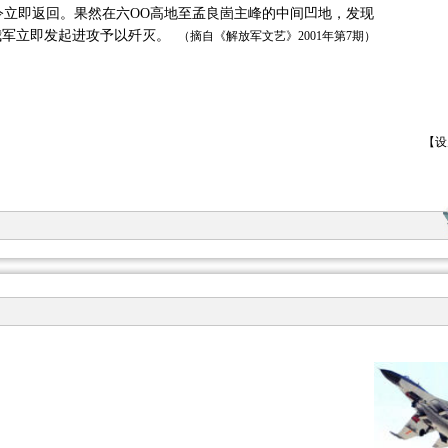
立即返回。果然在六
OO
高地至孟良崮主峰的中间凹地，发现
我军立即发起进攻予以歼灭。
（摘自《解放军文艺》
2001
年第
7
期）
【
设